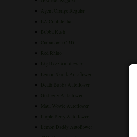
Agent Orange Regular
LA Confidential
Bubba Kush
Cannatonic CBD
Red Rhino
Big Haze Autoflower
Lemon Skunk Autoflower
Death Bubba Autoflower
Godberry Autoflower
Maui Wowie Autoflower
Purple Berry Autoflower
Lemon Daddy Autoflower