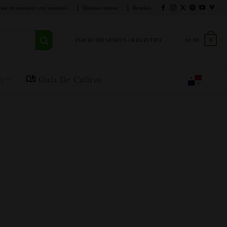
ase en contacto con nosotros
Quiénes somos
Reseñas
INICIO DE SESIÓN / REGISTRO
$
0.00
0
o
Guía De Cultivo