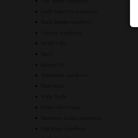
THC Bomb Autoflower
Darth Vader OG Autoflower
Black Mamba Autoflower
Afgooey Autoflower
ACDC CBD
Mac 1
Biscotti 2.0
Watermelon Autoflower
Pluto Weed
White Truffle
Purple Ghost Candy
Strawberry Lemon Autoflower
Pink Runtz Autoflower