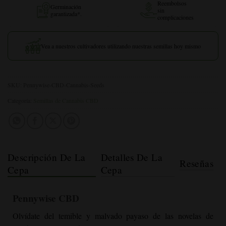
Reembolsos
Germinación
sin
garantizada*.
complicaciones
Vea a nuestros cultivadores utilizando nuestras semillas hoy mismo
SKU:
Pennywise-CBD-Cannabis-Seeds
Categoría:
Semillas de Cannabis CBD
Descripción De La
Detalles De La
Reseñas
Cepa
Cepa
Pennywise CBD
Olvídate del temible y malvado payaso de las novelas de