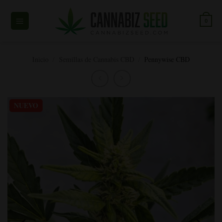
Ir
al
0
contenido
Inicio
/
Semillas de Cannabis CBD
/
Pennywise CBD
NUEVO