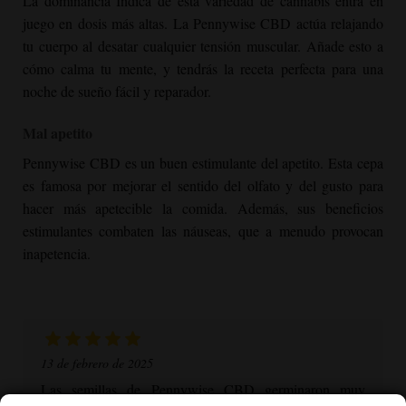
La dominancia Indica de esta variedad de cannabis entra en
juego en dosis más altas. La Pennywise CBD actúa relajando
tu cuerpo al desatar cualquier tensión muscular. Añade esto a
cómo calma tu mente, y tendrás la receta perfecta para una
noche de sueño fácil y reparador.
Mal apetito
Pennywise CBD es un buen estimulante del apetito. Esta cepa
es famosa por mejorar el sentido del olfato y del gusto para
hacer más apetecible la comida. Además, sus beneficios
estimulantes combaten las náuseas, que a menudo provocan
inapetencia.
13 de febrero de 2025
Las semillas de Pennywise CBD germinaron muy