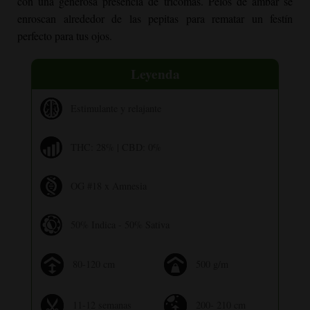
con una generosa presencia de tricomas. Pelos de ámbar se
enroscan alrededor de las pepitas para rematar un festín
perfecto para tus ojos.
Leyenda
Estimulante y relajante
THC: 28% | CBD: 0%
OG #18 x Amnesia
50% Indica - 50% Sativa
80-120 cm
500 g/m
11-12 semanas
200- 210 cm