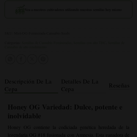
Vea a nuestros cultivadores utilizando nuestras semillas hoy mismo
SKU:
Miel-OG-Feminizada-Cannabis-Seeds
Categorías:
Semillas de Cannabis Feminizadas
,
Semillas con alto THC
,
Semillas de
Cannabis de alto rendimiento
Descripción De La
Detalles De La
Reseñas
Cepa
Cepa
Honey OG
Variedad: Dulce, potente e
inolvidable
Honey OG contiene la codiciada genética heredada de la
legendaria OG #18 fusionada con Amnesia. Esta ganadora de