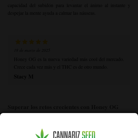
capacidad del subidón para levantar el ánimo al instante y
despejar la mente ayuda a calmar las náuseas.
18 de marzo de 2025
Honey OG
es la nueva variedad más cool del mercado.
Crece cada vez más y el THC es de otro mundo.
Stacy M
Superar los retos crecientes con
Honey OG
Hasta el cultivador de cannabis más experimentado puede
encontrarse con problemas con sus plantas. Desde el clima
impredecible hasta los ataques de plagas, aquí tienes formas