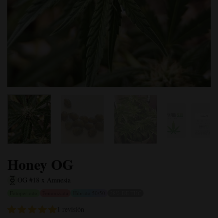
Honey OG
OG #18 x Amnesia
Fotoperiodo
Feminizada
Híbrido 50/50
28% DE THC
1 revisión