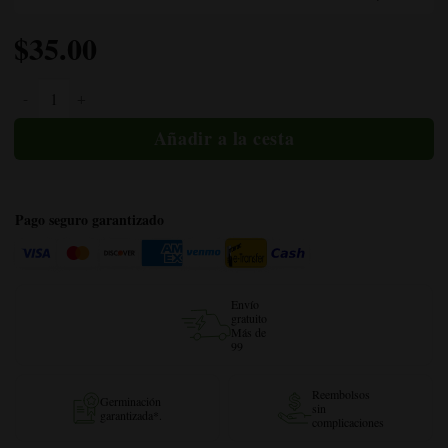
$
35.00
Cantidad de miel OG
Pago seguro garantizado
Envío
gratuito
Más de
99
Reembolsos
Germinación
sin
garantizada*.
complicaciones