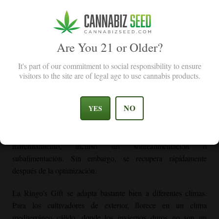
he cultivado. Puedo ver por qué esta semilla de cannabis
ganó una copa de cannabis con High Times.
Jamie M
Are You 21 or Older?
It's part of our commitment to social responsibility to ensure
visitors to the site are of legal age to use cannabis products.
Cultivo de Ringo's Gift CBD
Si tienes experiencia en el cultivo de cannabis, Ringo's Gift
NO
YES
CBD es la aventura perfecta para ti. Esta variedad necesita
habilidades intermedias para prosperar. Es un poco sensible a
la nutrición, con algunos productores de informes
marchitamiento, incluso sin sobrealimentación o
subalimentación. Sin embargo, se recupera rápidamente
después de la optimización.
La Ringo's Gift se adapta bastante bien a diferentes climas.
Para los cultivadores de exterior, florece en un clima
mediterráneo cálido, donde los inviernos duros no son un