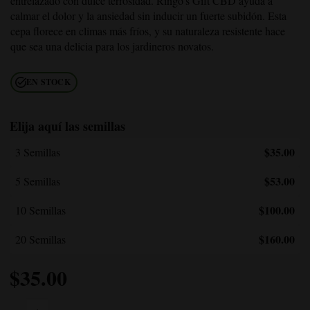
entrelazado con dulce terrosidad. Ringo's Gift CBD ayuda a
calmar el dolor y la ansiedad sin inducir un fuerte subidón. Esta
cepa florece en climas más fríos, y su naturaleza resistente hace
que sea una delicia para los jardineros novatos.
EN STOCK
Elija aquí las semillas
$35.00
3 Semillas
$53.00
5 Semillas
$100.00
10 Semillas
$160.00
20 Semillas
$
35.00
Cantidad de CBD Ringo's Gift