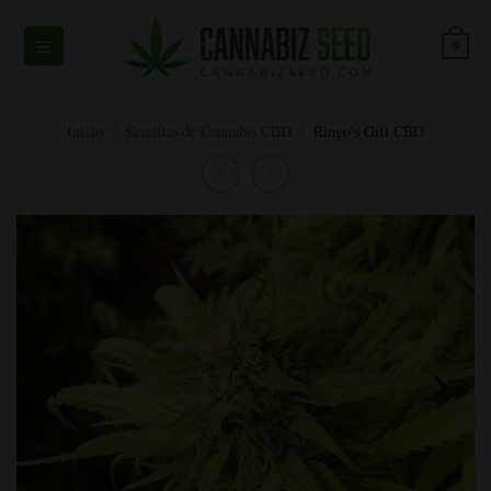
Ir
al
0
contenido
Inicio
/
Semillas de Cannabis CBD
/
Ringo's Gift CBD