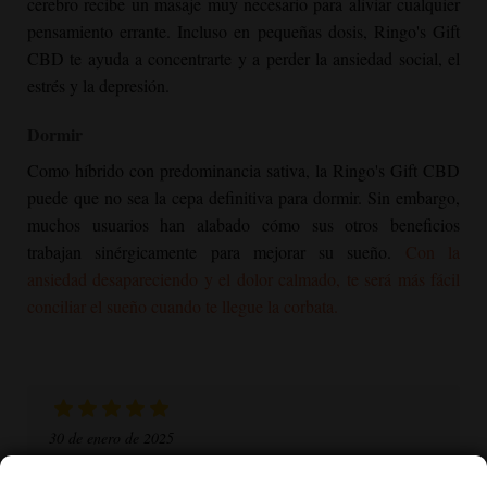
cerebro recibe un masaje muy necesario para aliviar cualquier
pensamiento errante. Incluso en pequeñas dosis, Ringo's Gift
CBD te ayuda a concentrarte y a perder la ansiedad social, el
estrés y la depresión.
Dormir
Como híbrido con predominancia sativa, la Ringo's Gift CBD
puede que no sea la cepa definitiva para dormir. Sin embargo,
muchos usuarios han alabado cómo sus otros beneficios
trabajan sinérgicamente para mejorar su sueño.
Con la
ansiedad desapareciendo y el dolor calmado, te será más fácil
conciliar el sueño cuando te llegue la corbata.
30 de enero de 2025
Ringo's Gift CBD es una de las mejores variedades que