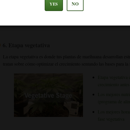
NO
YES
6.
Etapa vegetativa
La etapa vegetativa es donde tus plantas de marihuana desarrollan est
tratan sobre cómo optimizar el crecimiento sentando las bases para la 
Etapa vegetativa 
crecimiento antes 
Los mejores nutrie
(programa de alim
Los mejores horar
fase vegetativa