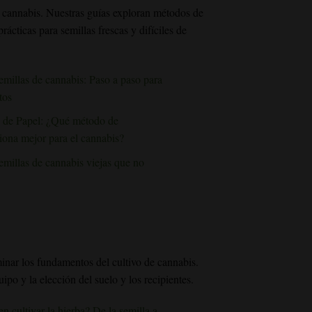
e cannabis. Nuestras guías exploran métodos de
cticas para semillas frescas y difíciles de
millas de cannabis: Paso a paso para
tos
 de Papel: ¿Qué método de
iona mejor para el cannabis?
millas de cannabis viejas que no
inar los fundamentos del cultivo de cannabis.
ipo y la elección del suelo y los recipientes.
n cultivar la hierba? De la semilla a