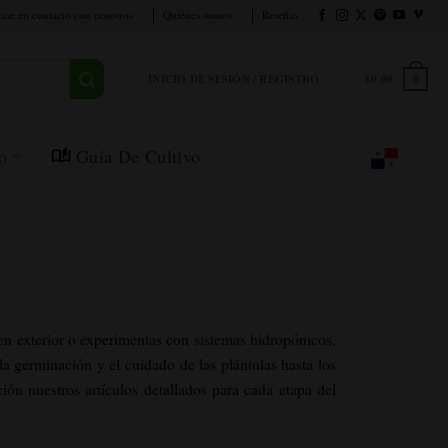
ase en contacto con nosotros
Quiénes somos
Reseñas
INICIO DE SESIÓN / REGISTRO
$
0.00
0
o
Guía De Cultivo
s en exterior o experimentas con sistemas hidropónicos,
la germinación y el cuidado de las plántulas hasta los
ión nuestros artículos detallados para cada etapa del