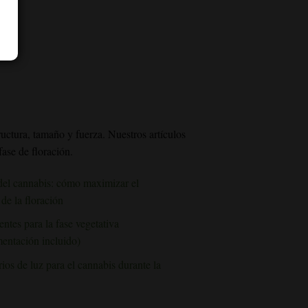
ructura, tamaño y fuerza. Nuestros artículos
fase de floración.
del cannabis: cómo maximizar el
de la floración
ntes para la fase vegetativa
entación incluido)
ios de luz para el cannabis durante la