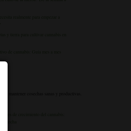
ecesita realmente para empezar a
?
as y tierra para cultivar cannabis en
tivo de cannabis: Guía mes a mes
 para mantener cosechas sanas y productivas.
echa.
s fases de crecimiento del cannabis:
la cosecha