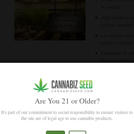
la cosecha
¿Qué equipo se n
cultivar cannabis
Las mejores macet
interior y exterior
Calendario de cul
para principiantes
5.
Cultivar Cannabis Paso a Paso
Comprender cada fase del ciclo de cultivo del cannabis es importante
Are You 21 or Older?
Nuestras guías te guiarán por cada fase, desde la siembra hasta la cos
It's part of our commitment to social responsibility to ensure visitors to
Explicación de la
the site are of legal age to use cannabis products.
De la plántula a 