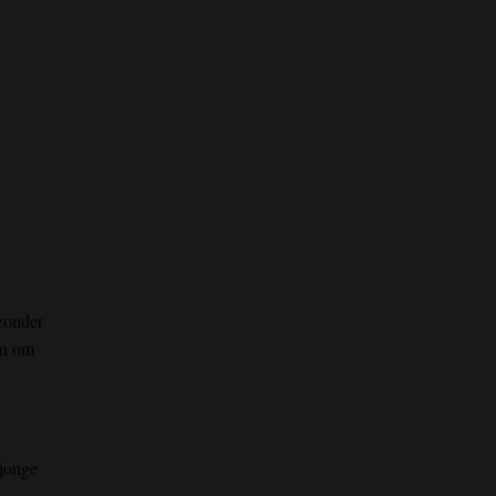
onder
en om
 jonge