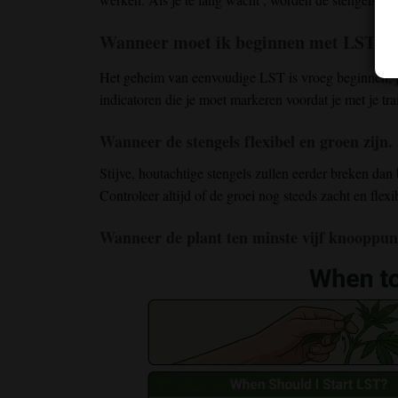
Wanneer moet ik beginnen met LST?
Het geheim van eenvoudige LST is vroeg beginnen; je
indicatoren die je moet markeren voordat je met je tra
Wanneer de stengels flexibel en groen zijn.
Stijve, houtachtige stengels zullen
eerder
breken
dan 
Controleer
altijd
of de groei
nog steeds zacht en flexib
Wanneer de plant ten minste vijf knooppunt