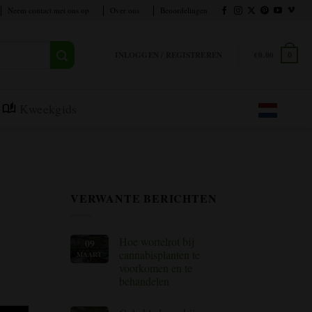
Neem contact met ons op
Over ons
Beoordelingen
INLOGGEN / REGISTREREN
€
0.00
0
Kweekgids
VERWANTE BERICHTEN
Hoe wortelrot bij
09
cannabisplanten te
MAART
voorkomen en te
behandelen
Geen
reacties