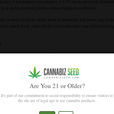
 je kast of tent kunnen overschrijden, is LST een noodzakelijk hulpmi
 je de snelst groeiende punten continu buigen en vastbinden.
kt en door een brede, dichte struik te stimuleren, kun je een laag profie
erkte ruimte kwijt, maar ook het catastrofale risico van lichtverbrandin
)
e dan van high-stress training (HST)?
rdt bij low-stress training het plantweefsel niet doorgesneden of gebro
igste en beste techniek is voor
autoflowers
.
Are You 21 or Older?
stoppen met LST?
It's part of our commitment to social responsibility to ensure visitors to
the site are of legal age to use cannabis products.
egint
,
heeft
de plant
mogelijk
nog
niet voldoende structuur om mee te
ker
, waardoor ze moeilijker
te buigen
zijn
zonder te breken
.