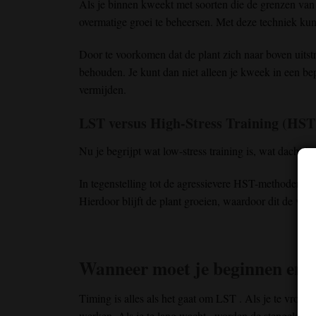
Als je binnen kweekt met soorten die de grenzen van
overmatige groei te beheersen. Met deze techniek kun
Door te voorkomen dat de plant zich naar boven uitstre
behouden. Je kunt dan niet alleen je kweek in een bep
vermijden.
LST versus High-Stress Training (HST
Nu je begrijpt wat low-stress training is, wat dacht j
In tegenstelling tot de agressievere HST-methoden, wo
Hierdoor blijft de plant groeien, waardoor dit de veil
Wanneer moet je beginnen en 
Timing is alles
als het gaat om LST
.
Als je
te vroeg
b
werken
.
Als
je
te lang
wacht
,
worden
de stengels
dik