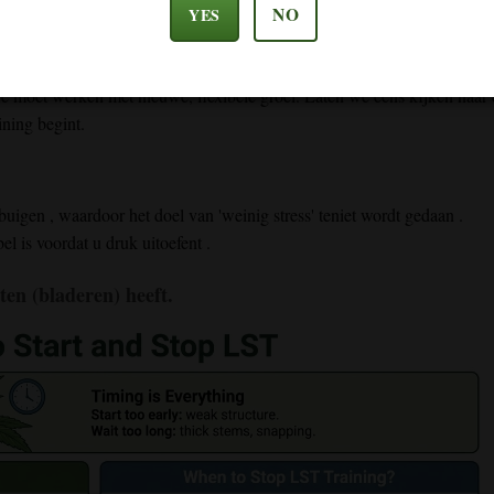
NO
YES
 moet werken met nieuwe, flexibele groei. Laten we eens kijken naar 
ining begint.
buigen
, waardoor
het doel
van 'weinig
stress'
teniet wordt gedaan
.
el is
voordat u
druk
uitoefent
.
en (bladeren) heeft.