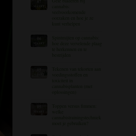
Gele bladeren bij
07
op
Hoe
cannabis:
MAART
wortelrot
veelvoorkomende
bij
cannabisplanten
oorzaken en hoe je ze
te
kunt verhelpen
voorkomen
en
Geen
te
reacties
behandelen
Spintmijten op cannabis:
06
op
Cannabis
hoe deze vervelende plaag
MAART
met
te herkennen en te
gele
bladeren:
bestrijden
veelvoorkomende
oorzaken
Geen
en
reacties
Tekenen van tekorten aan
05
op
hoe
Spintmijten
u
voedingsstoffen en
MAART
op
deze
toxiciteit in
cannabis:
kunt
hoe
verhelpen
cannabisplanten (met
deze
oplossingen)
vervelende
plaag
Geen
te
reacties
herkennen
Toppen versus fimmen:
05
op
en
Tekenen
welke
MAART
te
van
bestrijden
cannabistrainingstechniek
voedingsstoffentekorten
en
moet je gebruiken?
toxiciteit
in
Geen
cannabisplanten
reacties