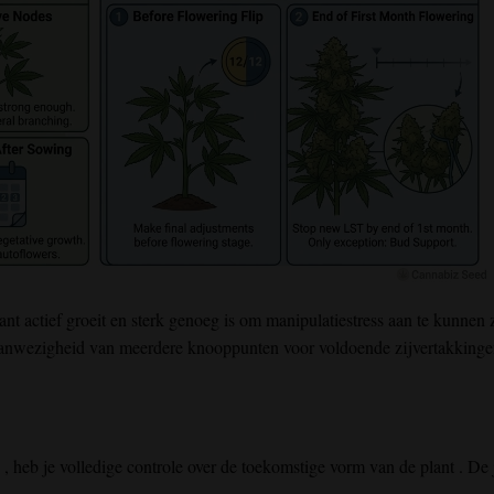
nt actief groeit
en sterk
genoeg is om manipulatiestress aan te kunnen
z
anwezigheid
van meerdere knooppunten voor voldoende zijvertakking
s
,
heb je volledige controle
over de
toekomstige vorm
van de plant
. De
n
.