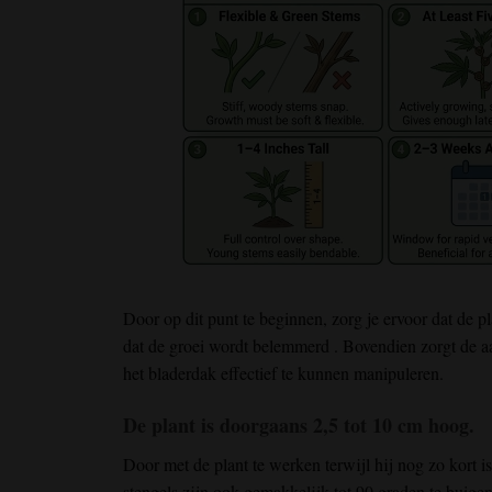
Door op dit punt te beginnen, zorg je ervoor dat de pla
dat
de groei
wordt belemmerd
. Bovendien
zorgt
de a
het bladerdak effectief te kunnen manipuleren
.
De plant is doorgaans 2,5 tot 10 cm hoog.
Door met de plant te werken
terwijl hij nog zo
kort
i
stengels
zijn ook gemakkelijk
tot 90 graden te buige