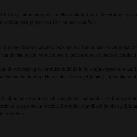
ST de plant om energie naar elke zijtak te sturen. Dit verhoogt op zij
aak opbrengststijgingen van 10% tot meer dan 50%.
lijkmatige kroon te creëren
. Deze nieuwe
functionele structuur
gaat op
van de plant tegen,
voor een betere
luchtstroom
en lichtdoorlatendhei
omt
de verborgen
groei eronder eindelijk in de schijnwerpers te staan
. 
 deel van het licht op
. Het resultaat is een gelijkmatig
, open bladerda
e bladpunt
en
stroomt
de lucht
soepel door het midden
. Zo kun
je prob
ordat ze een probleem worden. Bovendien
ontwikkelt
de plant
gelijkma
er te breken
.