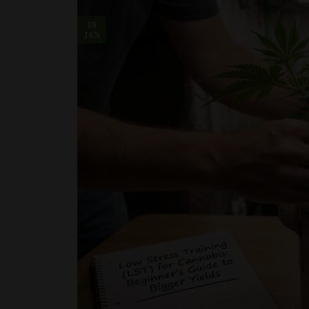
18
JAN