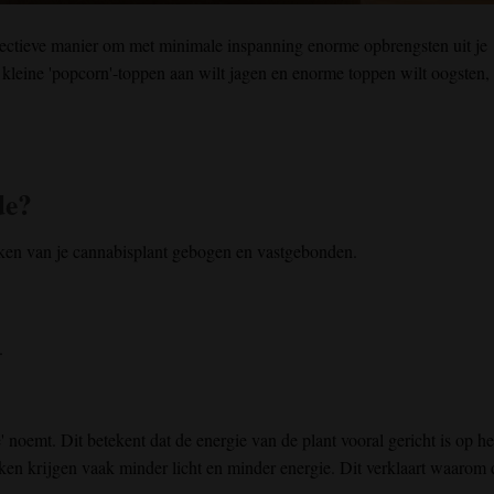
fectieve manier om
met minimale
inspanning enorme opbrengsten
uit je
 kleine 'popcorn'-toppen
aan wilt jagen
en
enorme toppen
wilt
oogsten
,
de?
ken van je cannabisplant gebogen en vastgebonden.
.
 noemt. Dit betekent dat de energie van de plant vooral gericht is op he
ken krijgen vaak minder licht en minder energie. Dit verklaart waarom 