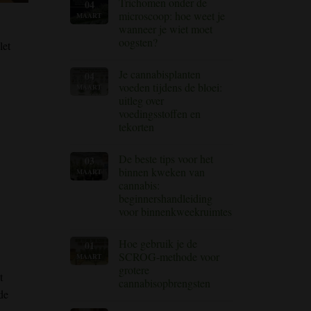
Trichomen onder de
04
op
(met
Toppen
oplossingen)
microscoop: hoe weet je
MAART
versus
wanneer je wiet moet
fimmen:
welke
oogsten?
 let
cannabistechniek
moet
Geen
je
reacties
Je cannabisplanten
04
op
gebruiken?
?
Trichomen
voeden tijdens de bloei:
MAART
onder
uitleg over
de
microscoop:
voedingsstoffen en
hoe
tekorten
weet
je
Geen
wanneer
reacties
je
De beste tips voor het
03
op
wiet
Het
binnen kweken van
MAART
kunt
voeden
oogsten
cannabis:
van
je
beginnershandleiding
cannabisplanten
voor binnenkweekruimtes
tijdens
de
Geen
bloei:
reacties
uitleg
Hoe gebruik je de
01
op
over
Beste
SCROG-methode voor
MAART
voedingsstoffen
tips
en
grotere
voor
t
tekorten
het
cannabisopbrengsten
binnen
de
kweken
Geen
van
reacties