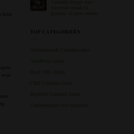
Cannabis drogen voor
01
op
cannabis:
Hoe
beginnershandleiding
maximale smaak en
MAART
je
voor
potentie: de juiste manier
n beurt
de
binnenkweekruimtes
SCROG-
Geen
methode
reacties
gebruikt
op
voor
TOP CATEGORIEËN
Cannabis
een
drogen
grotere
voor
cannabisopbrengst
maximale
smaak
Gefeminiseerde Cannabiszaden
en
d
.
potentie:
de
Autoflower zaden
juiste
manier
Lagere
Hoge THC Zaden
k
waar
CBD Cannabis Zaden
Reguliere Cannabis Zaden
lemen
tig
Cannabiszaden voor beginners