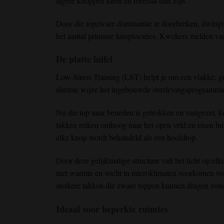
lagere knoppen klein en meestal dun zijn.
Door die topzware dominantie te doorbreken, dwingt L
het aantal primaire knoplocaties. Kwekers melden v
De platte luifel
Low-Stress Training (LST) helpt je om een vlakke, ge
slimme wijze
het ingebouwde overlevingsprogramma 
Nu die top
naar beneden is getrokken en vastgezet
,
k
takken reiken omhoog naar het open veld en eisen hun
elke
knop wordt behandeld als een hoofdtop
.
Door deze gelijkmatige
structuur valt
het licht
op elk
met
warmte en vocht
in microklimaten
voorkomen
vo
sterkere takken
die
zware toppen
kunnen dragen
zond
Ideaal voor beperkte ruimtes