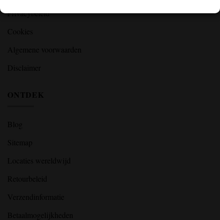
Privacybeleid
Cookies
Algemene voorwaarden
Disclaimer
ONTDEK
Blog
Sitemap
Locaties wereldwijd
Retourbeleid
Verzendinformatie
Betaalmogelijkheden