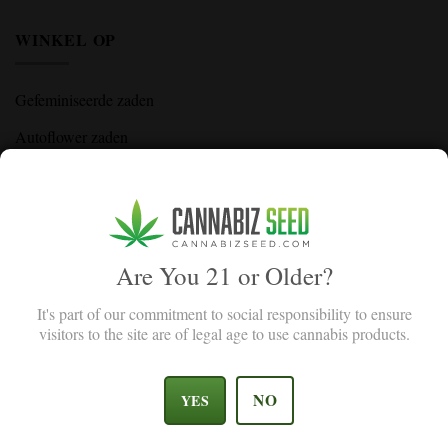
WINKEL OP
Gefeminiseerde zaden
Autoflower zaden
Hoge THC Zaden
CBD Zaden
Gewone Zaden
Are You 21 or Older?
Zaden Voor Beginners
It's part of our commitment to social responsibility to ensure
visitors to the site are of legal age to use cannabis products.
KLANTENSERVICE
NO
YES
Neem contact met ons op
Over ons