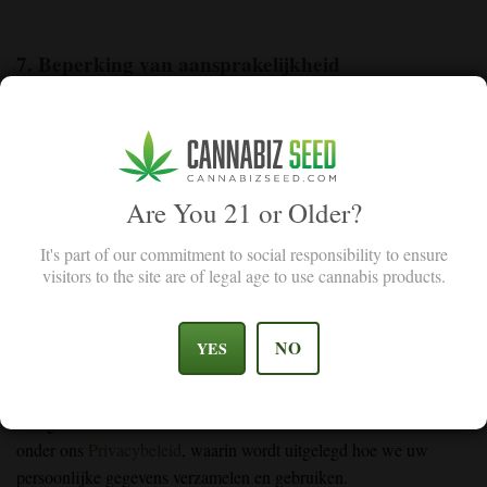
7. Beperking van aansprakelijkheid
Cannabiz Seed en haar filialen, werknemers, agenten, zullen niet
aansprakelijk worden gesteld voor enige schade die voortvloeit uit
onze website, product en of diensten. Dit omvat schade voor het
verlies van winst, gegevens en goodwill.
Are You 21 or Older?
Onze totale aansprakelijkheid jegens u voor enige claim
It's part of our commitment to social responsibility to ensure
uiteengezet in deze Algemene voorwaarden zal niet hoger zijn
visitors to the site are of legal age to use cannabis products.
dan het bedrag dat u hebt betaald voor het product in kwestie.
NO
YES
8. Privacybeleid
Uw gebruik van onze website
www.cannabizseed.com
valt ook
onder ons
Privacybeleid
, waarin wordt uitgelegd hoe we uw
persoonlijke gegevens verzamelen en gebruiken.