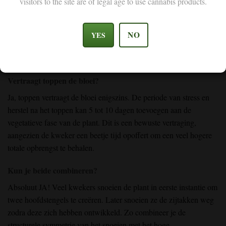
visitors to the site are of legal age to use cannabis products.
NO
YES
Vertraagt toppen de bloei?
Ja, toppen vertraagt de bloei enigszins. De periode van stress en
herstel na het toppen kan 5 tot 10 dagen toevoegen aan de
vegetatieve fase van de plant. Dit is een bewuste vertraging,
aangezien de kweker een beetje tijd opoffert om een veel hogere
totale opbrengst te behalen.
Kun je beide combineren?
Absoluut JA! Veel kwekers snoeien de plant in eerste instantie om
twee hoofdstengels te creëren. Later snoeien ze de zijtakken weg
zodra deze zich hebben ontwikkeld. Zo combineer je de
structurele symmetrie van het snoeien met het hoge