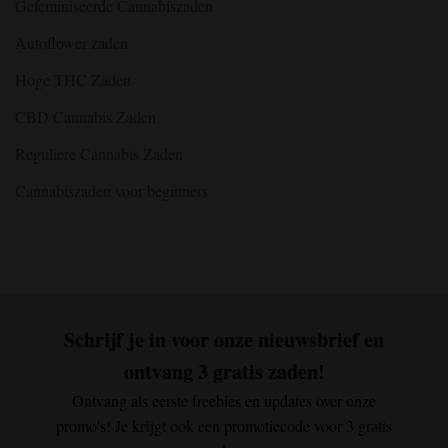
Gefeminiseerde Cannabiszaden
en
potentie:
de
Autoflower zaden
juiste
manier
Hoge THC Zaden
CBD Cannabis Zaden
Reguliere Cannabis Zaden
Cannabiszaden voor beginners
Schrijf je in voor onze nieuwsbrief en
ontvang 3 gratis zaden!
Ontvang als eerste freebies en updates over onze
promo's! Je krijgt ook een promotiecode voor 3 gratis