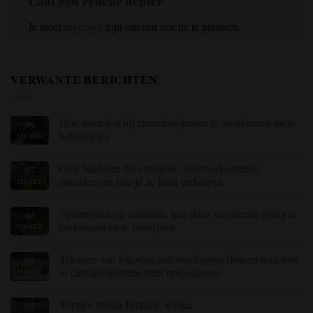
Laat een reactie achter
Je moet
ingelogd
zijn om een reactie te plaatsen.
VERWANTE BERICHTEN
Hoe wortelrot bij cannabisplanten te voorkomen en te
09
behandelen
MAART
Geen
reacties
Gele bladeren bij cannabis: veelvoorkomende
07
op
Hoe
oorzaken en hoe je ze kunt verhelpen
MAART
wortelrot
bij
Geen
cannabisplanten
reacties
Spintmijten op cannabis: hoe deze vervelende plaag te
06
te
op
voorkomen
Cannabis
herkennen en te bestrijden
MAART
en
met
te
gele
Geen
behandelen
bladeren:
reacties
Tekenen van tekorten aan voedingsstoffen en toxiciteit
05
veelvoorkomende
op
oorzaken
Spintmijten
in cannabisplanten (met oplossingen)
MAART
en
op
hoe
cannabis:
Geen
u
hoe
reacties
Toppen versus fimmen: welke
05
deze
deze
op