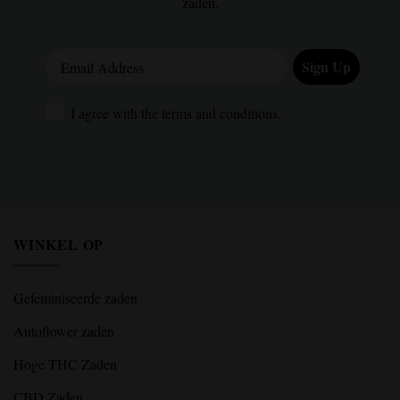
zaden.
Email Address
Sign Up
I agree with the terms and conditions.
I agree with the terms and conditions.
WINKEL OP
Gefeminiseerde zaden
Autoflower zaden
Hoge THC Zaden
CBD Zaden