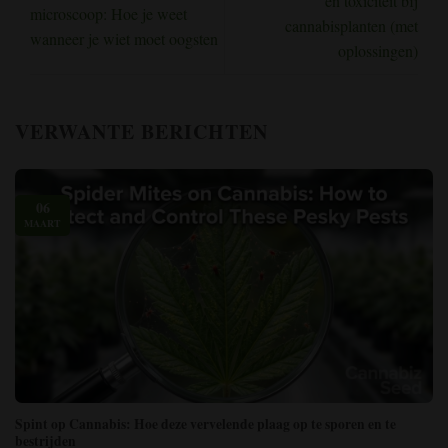
en toxiciteit bij
microscoop: Hoe je weet
cannabisplanten (met
wanneer je wiet moet oogsten
oplossingen)
VERWANTE BERICHTEN
06
MAART
Spint op Cannabis: Hoe deze vervelende plaag op te sporen en te
bestrijden