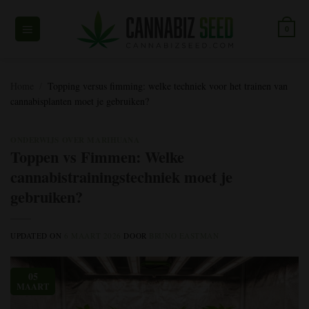
Overslaan
naar
0
inhoud
Home
/
Topping versus fimming: welke techniek voor het trainen van
cannabisplanten moet je gebruiken?
ONDERWIJS OVER MARIHUANA
Toppen vs Fimmen: Welke
cannabistrainingstechniek moet je
gebruiken?
UPDATED ON
6 MAART 2026
DOOR
BRUNO EASTMAN
05
MAART