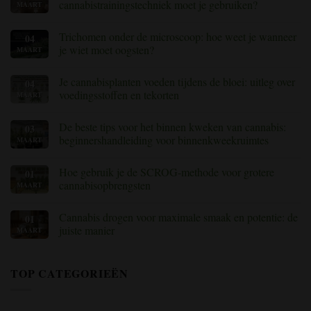
kunt
vervelende
Tekenen
cannabistrainingstechniek moet je gebruiken?
MAART
verhelpen
plaag
van
te
voedingsstoffentekorten
Geen
herkennen
en
reacties
Trichomen onder de microscoop: hoe weet je wanneer
04
en
toxiciteit
op
te
in
Toppen
je wiet moet oogsten?
MAART
bestrijden
cannabisplanten
versus
(met
fimmen:
Geen
oplossingen)
welke
reacties
Je cannabisplanten voeden tijdens de bloei: uitleg over
04
cannabistechniek
op
?
moet
Trichomen
voedingsstoffen en tekorten
MAART
je
onder
gebruiken?
de
Geen
microscoop:
reacties
De beste tips voor het binnen kweken van cannabis:
03
hoe
op
weet
Het
beginnershandleiding voor binnenkweekruimtes
MAART
je
voeden
wanneer
van
Geen
je
je
reacties
Hoe gebruik je de SCROG-methode voor grotere
01
wiet
cannabisplanten
op
kunt
tijdens
Beste
cannabisopbrengsten
MAART
oogsten
de
tips
bloei:
voor
Geen
uitleg
het
reacties
Cannabis drogen voor maximale smaak en potentie: de
01
over
binnen
op
voedingsstoffen
kweken
Hoe
juiste manier
MAART
en
van
je
tekorten
cannabis:
de
Geen
beginnershandleiding
SCROG-
reacties
voor
methode
op
TOP CATEGORIEËN
binnenkweekruimtes
gebruikt
Cannabis
voor
drogen
een
voor
grotere
maximale
cannabisopbrengst
smaak