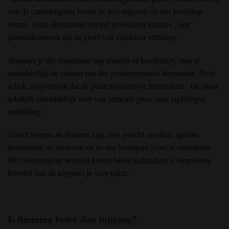
van de cannabisplant
boven de rest uitgroeit en één
hoofdtop
vormt
. Deze dominante stengel produceert auxines
, een
plantenhormoon dat de groei van zijtakken vertraagt.
Wanneer je
die dominante top
afsnijdt
of beschadigt
, stop je
onmiddellijk
de stroom
van die groeiremmende
hormonen
. Deze
schok zorgt ervoor dat de plant
zijn energie
herverdeelt
. De plant
schakelt onmiddellijk over van verticale
groei
naar zijdelingse
vertakking.
Zowel toppen als fimmen zijn erop gericht
om
deze 'apicale
dominantie'
te verstoren
en zo
een bossigere groei
te stimuleren
.
Het belangrijkste verschil tussen beide technieken is simpelweg
hoeveel van de topgroei
je verwijdert
.
Is fimming beter dan topping?