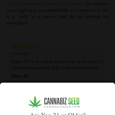
verlichten van andere lichamelijke ongemakken.
Het vermogen
van de high om je geest onmiddellijk op te beuren en de mist
in je hoofd op te ruimen, helpt bij het kalmeren van
misselijkheid.
18 mrt 2025
Honey OG
is de coolste nieuwe soort op de markt. Ze
groeit steeds meer en de THC is niet van deze wereld.
Stacy M
Groeiende uitdagingen overwinnen met
Honey
OG
Are You 21 or Older?