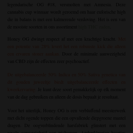
legendarische OG #18, versmolten met Amnesia. Deze
cannabis cup winnaar wordt geroemd om haar euforische high
die in balans is met een kalmerende verdoving. Het is een van
de mooiste soorten in ons assortiment
high THC zaden
.
Honey OG
dwingt respect af met een krachtige kracht.
Met
een potentie van 28% levert het een robuuste kick die alleen
een ervaren stoner aankan.
Door de minimale aanwezigheid
van CBD zijn de effecten zeer psychoactief.
De uitgebalanceerde 50% Indica en 50% Sativa genetica van
dit gouden juweeltje biedt uitgebalanceerde effecten en
kweekervaring.
Je kunt deze soort gemakkelijk op elk moment
van de dag gebruiken en alleen de dosis bepaalt je resultaat.
Voor het uiterlijk,
Honey OG
is een verbluffend meesterwerk
met dicht ogende toppen die een opvallende diepgroene mantel
dragen. De oogverblindende harsfabriek glinstert met een
royale aanwezigheid van trichomen. Amberkleurige haartjes