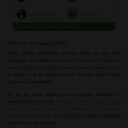
500-700 g/plant
9-10 weken
Resultaten zijn in grammen na drogen
Effecten en smaakprofiel
Honey OG
De aromatische ervaring opent met een zoete
honinggeur in combinatie met een delicate aardse ondertoon
wanneer je de toppen breekt. De aardse essentie intensiveert als
de zachte rook je longen in gaat. Bloemige hints blijven
hangen na de uitademing.
Net als het aroma, verhoogt een knapperige aardsheid het
smaakgordijn in je mond.
Vervolgens wordt het kruidig als je
meer trekjes neemt, voordat het culmineert in een aardende
citrusuitbarsting
. Je kunt de nootachtige zoetheid gemakkelijk
terugvinden in de nasmaak.