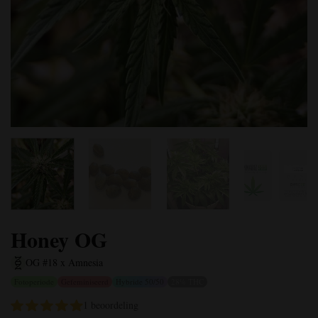
Honey OG
OG #18 x Amnesia
Fotoperiode
Gefeminiseerd
Hybride 50/50
28% THC
1 beoordeling