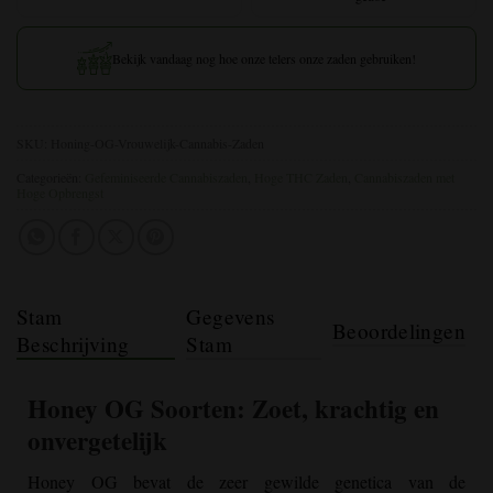
Bekijk vandaag nog hoe onze telers onze zaden gebruiken!
SKU:
Honing-OG-Vrouwelijk-Cannabis-Zaden
Categorieën:
Gefeminiseerde Cannabiszaden
,
Hoge THC Zaden
,
Cannabiszaden met
Hoge Opbrengst
Stam
Gegevens
Beoordelingen
Beschrijving
Stam
Honey OG
Soorten: Zoet, krachtig en
onvergetelijk
Honey OG bevat de zeer gewilde genetica van de