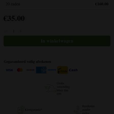
€160.00
20 zaden
€
35.00
Honing OG hoeveelheid
Gegarandeerd veilig afrekenen
Gratis
verzending
Meer dan
€99
Restituties
Kiemgarantie*
zonder
gedoe