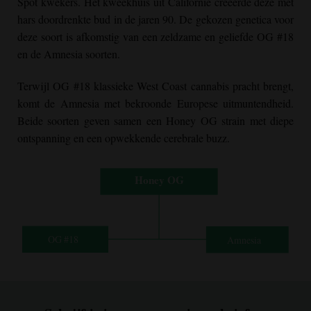
Spot kwekers. Het kweekhuis uit Californië creëerde deze met
hars doordrenkte bud in de jaren 90. De gekozen genetica voor
deze soort is afkomstig van een zeldzame en geliefde OG #18
en de Amnesia soorten.
Terwijl OG #18 klassieke West Coast cannabis pracht brengt,
komt de Amnesia met bekroonde Europese uitmuntendheid.
Beide soorten geven samen een
Honey OG
strain met diepe
ontspanning en een opwekkende cerebrale buzz.