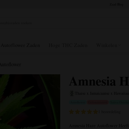
Zaad Blog
en:
Autoflower Zaden
Hoge THC Zaden
Winkelen
utoflower
Amnesia H
Thaise x Jamaicaanse x Hawaiiaa
Autoflower
Gefeminiseerd
Sativa Overhe
1 beoordeling
Amnesia Haze Autoflower
Heeft 