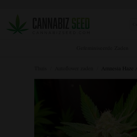
Overslaan
naar
inhoud
Zoek
Gefeminiseerde Zaden
Thuis
/
Autoflower zaden
/
Amnesia Haze A