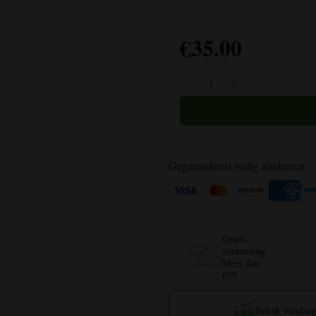
€
35.00
Amnesia Haze Autoflower hoeve
Gegarandeerd veilig afrekenen
Gratis
verzending
Meer dan
€99
Bekijk vandaag