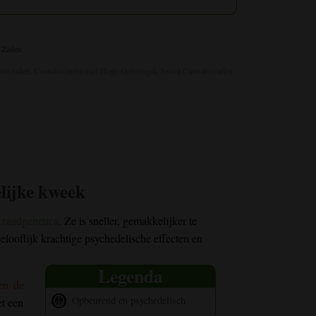
-Zaden
biszaden
,
Cannabiszaden met Hoge Opbrengst
,
Sativa Cannabiszaden
lijke kweek
 zaadgenetica
. Ze is sneller, gemakkelijker te
looflijk krachtige psychedelische effecten en
Legenda
en de
Opbeurend en psychedelisch
et een