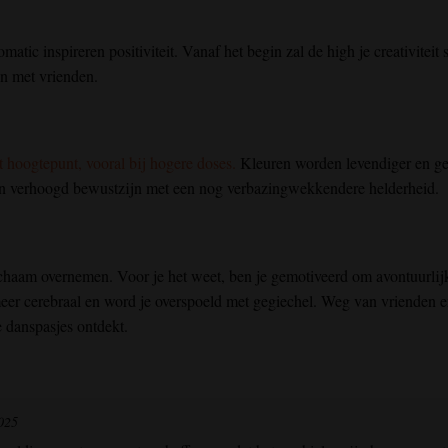
c inspireren positiviteit. Vanaf het begin zal de high je creativiteit 
en met vrienden.
 hoogtepunt, vooral bij hogere doses.
Kleuren worden levendiger en ge
een verhoogd bewustzijn met een nog verbazingwekkendere helderheid.
 lichaam overnemen. Voor je het weet, ben je gemotiveerd om avontuurlij
meer cerebraal en word je overspoeld met gegiechel. Weg van vrienden e
 danspasjes ontdekt.
025