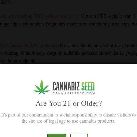
n 2019.
matic een krachtig THC-gehalte van 18%.
Met een CBD-gehalte van 0,
achtige high aankunnen. Beginners moeten er voorzichtig mee zijn, w
20% Indica en 30% ruderalis.
De sativa dominantie komt naar voren 
r overdag. Ondertussen zorgt de ruderalis genetica ervoor dat ze goed 
racht en snelheid.
ul je versteld staan van hun dichtheid en volumineusheid, dankzij de
ativa afkomst met een lange, vossenstaart vorm en een kleverige har
ankelende trichomenlaag om het feest voor je ogen compleet te maken.
Are You 21 or Older?
It's part of our commitment to social responsibility to ensure visitors to
the site are of legal age to use cannabis products.
rpeenprofiel. Caryophyllene, myrcene en limonene terpenen vermengen 