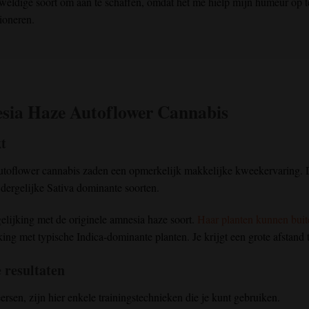
ldige soort om aan te schaffen, omdat het me hielp mijn humeur op te
ioneren.
sia Haze Autoflower
Cannabis
t
autoflower cannabis zaden een opmerkelijk makkelijke kweekervaring. 
dergelijke Sativa dominante soorten.
gelijking met de originele amnesia haze soort.
Haar planten kunnen bui
king met typische Indica-dominante planten. Je krijgt een grote afstand
 resultaten
rsen, zijn hier enkele trainingstechnieken die je kunt gebruiken.