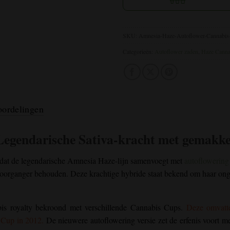
SKU:
Amnesia-Haze-Autoflower-Cannabis
Categorieën:
Autoflower zaden
,
Haze Canna
ordelingen
Legendarische Sativa-kracht met gemakke
 dat de legendarische Amnesia Haze-lijn samenvoegt met
autoflowering
 voorganger behouden. Deze krachtige hybride staat bekend om haar onge
bis royalty bekroond met verschillende Cannabis Cups.
Deze omvatt
 Cup in 2012.
De nieuwere autoflowering versie zet de erfenis voort m