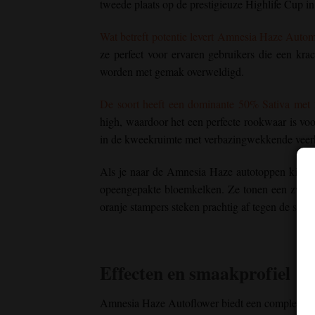
tweede plaats op de prestigieuze Highlife Cup i
Wat betreft potentie levert Amnesia Haze Auto
ze perfect voor ervaren gebruikers die een kr
worden met gemak overweldigd.
De soort heeft een dominante 50% Sativa met 
high, waardoor het een perfecte rookwaar is voo
in de kweekruimte met verbazingwekkende veerk
Als je naar de Amnesia Haze autotoppen kijkt, z
opeengepakte bloemkelken. Ze tonen een zware s
oranje stampers steken prachtig af tegen de spr
Effecten en smaakprofiel
Amnesia Haze Autoflower
biedt een complex te