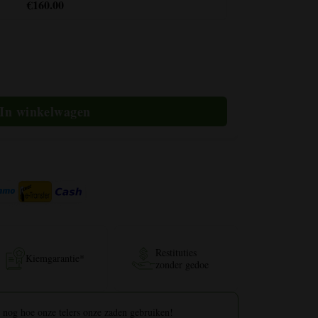
€160.00
elheid
Restituties
Kiemgarantie*
zonder gedoe
 nog hoe onze telers onze zaden gebruiken!