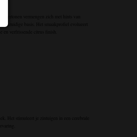
se ondertonen vermengen zich met hints van
een kruidige basis. Het smaakprofiel evolueert
en verfrissende citrus finish.
ek. Het stimuleert je zintuigen in een cerebrale
rvaring.