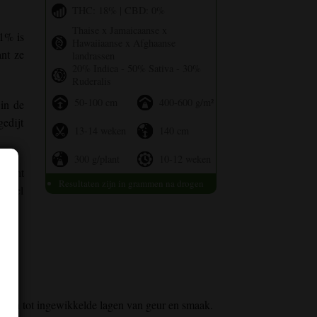
THC: 18% | CBD: 0%
Thaise x Jamaicaanse x
1% is
Hawaiiaanse x Afghaanse
ant ze
landrassen
20% Indica - 50% Sativa - 30%
Ruderalis
50-100 cm
400-600 g/m²
in de
gedijt
13-14 weken
140 cm
300 g/plant
10-12 weken
 dicht
Resultaten zijn in grammen na drogen
s. Fel
zich tot ingewikkelde lagen van geur en smaak.