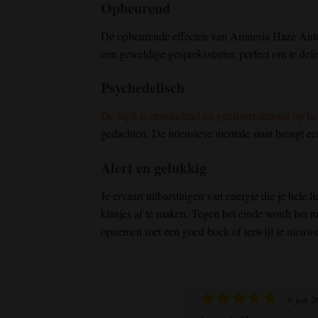
Opbeurend
De opbeurende effecten van Amnesia Haze Automati
een geweldige gespreksstarter, perfect om te del
Psychedelisch
De high is opwindend en geestverruimend op het
gedachten. De intensieve mentale staat brengt 
Alert en gelukkig
Je ervaart uitbarstingen van energie die je hele
klusjes af te maken. Tegen het einde wordt het 
opnemen met een goed boek of terwijl je nieuwe
6 jan 2