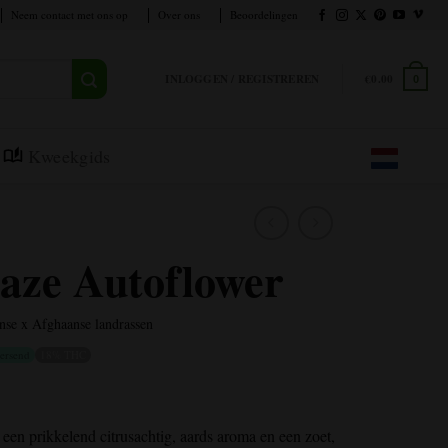
Neem contact met ons op
Over ons
Beoordelingen
INLOGGEN / REGISTREREN
€
0.00
0
Kweekgids
aze Autoflower
nse x Afghaanse landrassen
ersend
18% THC
een prikkelend citrusachtig, aards aroma en een zoet,