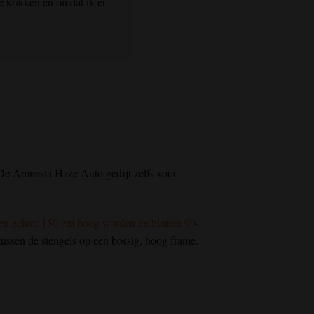
 krikken en omdat ik er
De Amnesia Haze Auto gedijt zelfs voor
ten echter 150 cm hoog worden en binnen 90-
 tussen de stengels op een bossig, hoog frame.