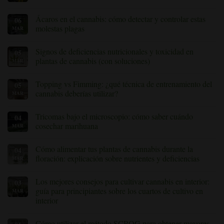
y
Sin
tratar
comentarios
Ácaros en el cannabis: cómo detectar y controlar estas
06
la
sobre
pudrición
Hojas
molestas plagas
MAR
de
amarillas
las
del
Sin
raíces
cannabis:
comentarios
Signos de deficiencias nutricionales y toxicidad en
05
en
causas
sobre
las
comunes
Ácaros
plantas de cannabis (con soluciones)
MAR
plantas
y
en
de
cómo
el
No
cannabis
solucionarlas
cannabis:
hay
Topping vs Fimming: ¿qué técnica de entrenamiento del
05
cómo
comentarios
detectar
sobre
cannabis deberías utilizar?
MAR
y
Signos
controlar
de
Sin
estas
deficiencias
comentarios
Tricomas bajo el microscopio: cómo saber cuándo
04
molestas
nutricionales
sobre
plagas
y
Topping
cosechar marihuana
MAR
toxicidad
vs
en
Fimming:
Sin
plantas
¿qué
comentarios
Cómo alimentar tus plantas de cannabis durante la
04
de
técnica
sobre
cannabis
de
Tricomas
floración: explicación sobre nutrientes y deficiencias
MAR
(con
entrenamiento
bajo
soluciones)
del
el
No
cannabis
microscopio:
hay
Los mejores consejos para cultivar cannabis en interior:
03
deberías
cómo
comentarios
usar?
saber
sobre
guía para principiantes sobre los cuartos de cultivo en
MAR
cuándo
«Nutrir
interior
cosechar
tus
marihuana
plantas
Sin
de
comentarios
cannabis
Cómo utilizar el método SCROG para obtener mayores
sobre