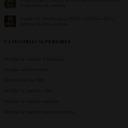
01
durante
Los
rendimientos de cannabis
MAR
la
mejores
floración:
consejos
Sin
explicación
para
comentarios
de
Curado del cannabis para obtener el máximo sabor y
01
cultivar
sobre
los
cannabis
Cómo
potencia: la forma correcta
MAR
nutrientes
en
utilizar
y
interior:
el
Sin
las
guía
método
comentarios
deficiencias»
para
SCROG
sobre
CATEGORÍAS SUPERIORES
principiantes
para
«Curado
sobre
obtener
del
los
mayores
cannabis
cuartos
rendimientos
para
de
de
obtener
Semillas de cannabis feminizadas
cultivo
cannabis
el
en
máximo
interior
sabor
Semillas autoflorecientes
y
potencia:
la
Semillas con alto THC
forma
correcta»
Semillas de cannabis CBD
Semillas de cannabis regulares
Semillas de cannabis para principiantes