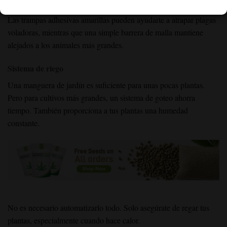
Un spray de aceite de neem o jabón insecticida hacen maravillas.
Las trampas adhesivas amarillas pueden ayudarte a atrapar plagas
voladoras, mientras que una simple barrera de malla mantiene
alejados a los animales más grandes.
Sistema de riego
Una manguera de jardín es suficiente para unas pocas plantas.
Pero para cultivos más grandes, un sistema de goteo ahorra
tiempo. También proporciona a tus plantas una humedad
constante.
No es necesario automatizarlo todo. Solo asegúrate de regar tus
plantas, especialmente cuando hace calor.