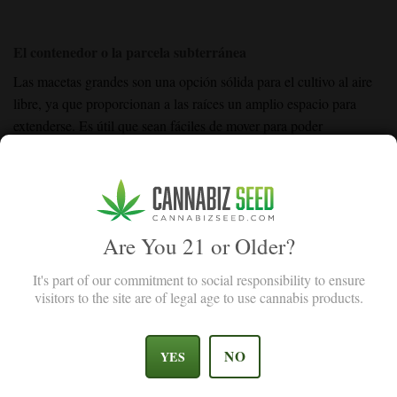
El contenedor o la parcela subterránea
Las macetas grandes
son una opción sólida para el cultivo al aire
libre, ya que proporcionan a las raíces un amplio espacio para
extenderse. Es útil que sean fáciles de mover para poder
cambiarlas de lugar en caso de mal tiempo o para que reciban
mejor la luz solar.
Si cultivas directamente en el suelo, mejora la tierra. Añade
compost
u otro
material orgánico
para mejorarla. Una buena tierra
Are You 21 or Older?
equivale a plantas sanas.
It's part of our commitment to social responsibility to ensure
Gestión de plagas y enfermedades
visitors to the site are of legal age to use cannabis products.
El aire libre trae consigo insectos y condiciones climáticas
adversas. Tendrás que adelantarte a las plagas. Empieza con
NO
YES
soluciones naturales.