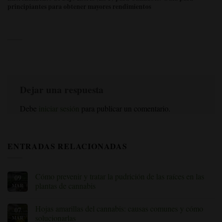
principiantes para obtener mayores rendimientos
Dejar una respuesta
Debe
iniciar sesión
para publicar un comentario.
ENTRADAS RELACIONADAS
Cómo prevenir y tratar la pudrición de las raíces en las
09
plantas de cannabis
MAR
Sin
comentarios
Hojas amarillas del cannabis: causas comunes y cómo
07
sobre
Cómo
solucionarlas
MAR
prevenir