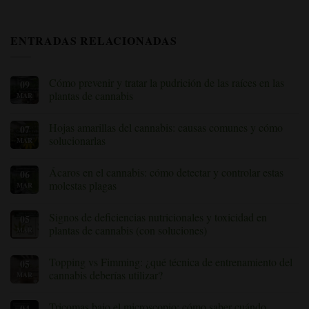
ENTRADAS RELACIONADAS
Cómo prevenir y tratar la pudrición de las raíces en las
09
plantas de cannabis
MAR
Sin
comentarios
Hojas amarillas del cannabis: causas comunes y cómo
07
sobre
Cómo
solucionarlas
MAR
prevenir
y
Sin
tratar
comentarios
Ácaros en el cannabis: cómo detectar y controlar estas
06
la
sobre
pudrición
Hojas
molestas plagas
MAR
de
amarillas
las
del
Sin
raíces
cannabis:
comentarios
Signos de deficiencias nutricionales y toxicidad en
05
en
causas
sobre
las
comunes
Ácaros
plantas de cannabis (con soluciones)
MAR
plantas
y
en
de
cómo
el
No
cannabis
solucionarlas
cannabis:
hay
Topping vs Fimming: ¿qué técnica de entrenamiento del
05
cómo
comentarios
detectar
sobre
cannabis deberías utilizar?
MAR
y
Signos
controlar
de
Sin
estas
deficiencias
comentarios
Tricomas bajo el microscopio: cómo saber cuándo
04
molestas
nutricionales
sobre