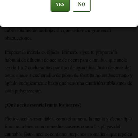
NO
YES
rápidamente las plagas de cuerpo blando. El aceite de neem
interviene y detiene su ciclo de vida. Además, el jabón ayuda a
que el aceite se mezcle uniformemente con el agua, lo que permite
cubrir totalmente las hojas sin que se formen grumos ni
obstrucciones.
Preparar la mezcla es rápido. Primero, sigue tu proporción
habitual de dilución de aceite de neem para cannabis, que suele
ser de 1 a 2 cucharaditas por litro de agua tibia. Justo después del
agua, añade 1 cucharadita de jabón de Castilla no antibacteriano y
agítalo enérgicamente hasta que veas una emulsión turbia antes de
cada pulverización.
¿Qué aceite esencial mata los ácaros?
Ciertos aceites esenciales, como el romero, la menta y el eucalipto,
funcionan bien como remedios caseros contra las plagas del
cannabis. Estos aceites contienen terpenos aromáticos que repelen