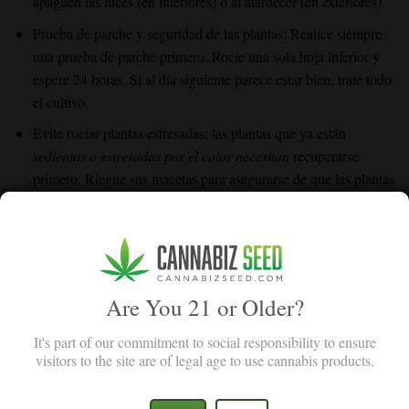
apaguen las luces (en interiores) o al atardecer (en exteriores).
Prueba de parche y seguridad de las plantas: Realice siempre
una prueba de parche primero. Rocíe una sola hoja inferior y
espere 24 horas. Si al día siguiente parece estar bien, trate todo
el cultivo.
Evite rociar plantas estresadas: las plantas que ya están
sedientas o estresadas por el calor necesitan
recuperarse
primero. Riegue sus macetas para asegurarse de que las plantas
estén lo suficientemente turgentes y fuertes como para soportar
el tratamiento.
¿Puedo usar aceite de neem y jabón insecticida al mismo
tiempo?
Are You 21 or Older?
Una combinación de aceite de neem y jabón insecticida funciona
It's part of our commitment to social responsibility to ensure
de maravilla contra las infestaciones persistentes o graves de
visitors to the site are of legal age to use cannabis products.
ácaros.
El jabón insecticida a base de jabón de Castilla elimina