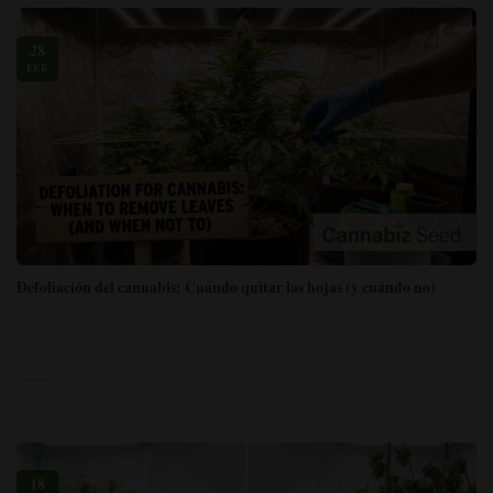
28
FEB
Defoliación del cannabis: Cuándo quitar las hojas (y cuándo no)
18