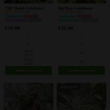
THC Bomb Autoflower
Big Haze Autoflower
1 revisión
1 revisión
Autofloración
Feminizada
Autofloración
Feminizada
Indica dominante
20% THC
Sativa dominante
24% DE THC
€
39.00
€
35.00
Este
Este
producto
producto
3
3
tiene
tiene
múltiples
múltiples
5
5
variantes.
variantes.
10+10
10
Las
Las
gratis
opciones
opciones
20+20
20
gratis
se
se
pueden
pueden
elegir
elegir
en
en
la
la
¡REBAJAS!
página
página
del
del
producto
producto