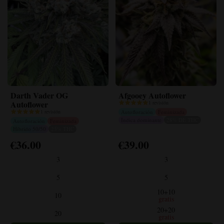
Darth Vader OG
Afgooey Autoflower
Autoflower
1 revisión
1 revisión
Autofloración
Feminizada
Indica dominante
28% DE THC
Autofloración
Feminizada
Híbrido 50/50
25% THC
€
36.00
€
39.00
Este
Este
producto
producto
3
3
tiene
tiene
múltiples
múltiples
5
5
variantes.
variantes.
10+10
10
Las
Las
gratis
opciones
opciones
20+20
20
gratis
se
se