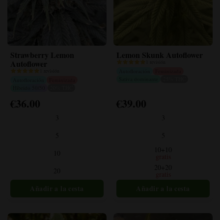
Strawberry Lemon
Lemon Skunk Autoflower
Autoflower
1 revisión
1 revisión
Autofloración
Feminizada
Sativa dominante
25% THC
Autofloración
Feminizada
Híbrido 50/50
20% THC
€
36.00
€
39.00
Este
Este
producto
producto
3
3
tiene
tiene
múltiples
múltiples
5
5
variantes.
variantes.
10+10
10
Las
Las
gratis
opciones
opciones
20+20
20
gratis
se
se
pueden
pueden
elegir
elegir
en
en
la
la