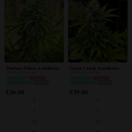
del
del
producto
producto
Durban Poison Autoflower
Green Crack Autoflower
1 revisión
1 revisión
Autofloración
Feminizada
Autofloración
Feminizada
Sativa dominante
25% THC
Sativa dominante
20% THC
€
36.00
€
39.00
Este
Este
producto
producto
3
3
tiene
tiene
múltiples
múltiples
5
5
variantes.
variantes.
10
10
Las
Las
opciones
opciones