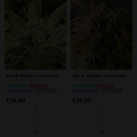
página
página
del
del
producto
producto
Death Bubba Autoflower
Black Mamba Autoflower
1 revisión
1 revisión
Autofloración
Feminizada
Autofloración
Feminizada
Indica dominante
27% DE THC
Indica dominante
23% DE THC
€
36.00
€
35.00
Este
Este
producto
producto
3
3
tiene
tiene
múltiples
múltiples
5
5
variantes.
variantes.
10
10
Las
Las