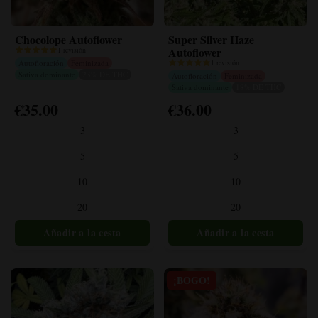
Chocolope Autoflower
Super Silver Haze
Autoflower
1 revisión
Autofloración
Feminizada
1 revisión
Sativa dominante
23% DE THC
Autofloración
Feminizada
Sativa dominante
18% DE THC
€
35.00
€
36.00
Este
Este
producto
producto
3
3
tiene
tiene
múltiples
múltiples
5
5
variantes.
variantes.
10
10
Las
Las
opciones
opciones
20
20
se
se
pueden
pueden
elegir
elegir
en
en
la
la
¡BOGO!
página
página
del
del
producto
producto