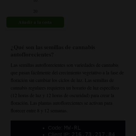
10
Las
opciones
20
se
pueden
elegir
en
la
página
¿Qué son las semillas de cannabis
del
autoflorecientes?
producto
Las semillas autoflorecientes son variedades de cannabis
que pasan fácilmente del crecimiento vegetativo a la fase de
floración sin cambiar los ciclos de luz. Las semillas de
cannabis regulares requieren un horario de luz específico
(12 horas de luz y 12 horas de oscuridad) para crear la
floración. Las plantas autoflorecientes se activan para
florecer entre 8 y 12 semanas.