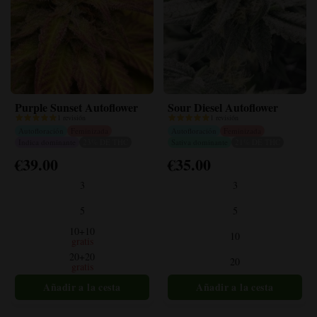
Purple Sunset Autoflower
Sour Diesel Autoflower
1 revisión
1 revisión
Autofloración
Feminizada
Autofloración
Feminizada
Indica dominante
23% DE THC
Sativa dominante
21% DE THC
€
39.00
€
35.00
Este
Este
producto
producto
3
3
tiene
tiene
múltiples
múltiples
5
5
variantes.
variantes.
10+10
10
Las
Las
gratis
opciones
opciones
20+20
20
gratis
se
se
pueden
pueden
elegir
elegir
en
en