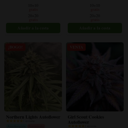
variantes.
variantes.
10+10
10+10
Las
Las
gratis
gratis
opciones
opciones
20+20
20+20
gratis
gratis
se
se
pueden
pueden
elegir
elegir
en
en
la
la
¡BOGO!
VENTA
página
página
del
del
producto
producto
Northern Lights Autoflower
Girl Scout Cookies
Autoflower
1 revisión
Autofloración
Feminizada
1 revisión