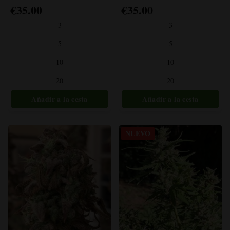
€
35.00
€
35.00
Este
Este
producto
producto
3
3
tiene
tiene
múltiples
múltiples
5
5
variantes.
variantes.
10
10
Las
Las
opciones
opciones
20
20
se
se
pueden
pueden
elegir
elegir
en
en
la
la
NUEVO
página
página
del
del
producto
producto