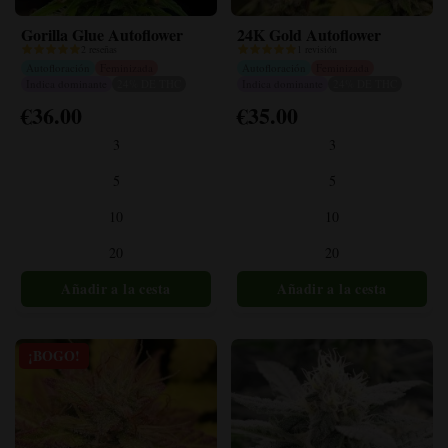
Gorilla Glue Autoflower
24K Gold Autoflower
2 reseñas
1 revisión
Autofloración
Feminizada
Autofloración
Feminizada
Indica dominante
24% DE THC
Indica dominante
24% DE THC
€
36.00
€
35.00
Este
Este
producto
producto
3
3
tiene
tiene
múltiples
múltiples
5
5
variantes.
variantes.
10
10
Las
Las
opciones
opciones
20
20
se
se
pueden
pueden
elegir
elegir
en
en
la
la
¡BOGO!
página
página
del
del
producto
producto