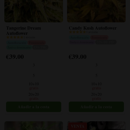
Tangerine Dream
Candy Kush Autoflower
Autoflower
1 revisión
1 revisión
Autofloración
Feminizada
Indica dominante
22% DE THC
Autofloración
Feminizada
Sativa dominante
15% THC
€
39.00
€
39.00
Este
Este
producto
producto
3
3
tiene
tiene
múltiples
múltiples
5
5
variantes.
variantes.
10+10
10+10
Las
Las
gratis
gratis
opciones
opciones
20+20
20+20
gratis
gratis
se
se
pueden
pueden
elegir
elegir
en
en
la
la
VENTA
página
página