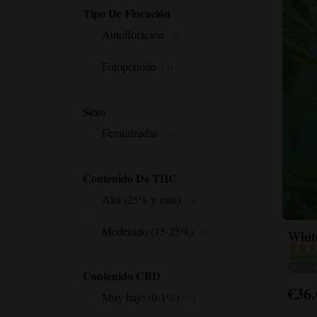
Tipo De Floración
Autofloración
(2)
Fotoperiodo
(5)
Sexo
Feminizadas
(7)
Contenido De THC
Alta (25% y más)
(3)
Moderado (15-25%)
(4)
Whit
Fotope
20% T
Contenido CBD
€
36
Este
Muy bajo (0-1%)
(7)
produc