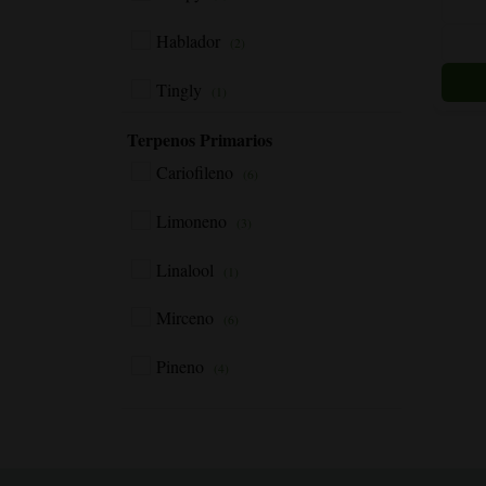
Las
Hablador
opcion
(2)
se
Tingly
pueden
(1)
elegir
Elevado
Terpenos Primarios
(2)
en
la
Cariofileno
(6)
página
del
Limoneno
(3)
produc
Linalool
(1)
Mirceno
(6)
Pineno
(4)