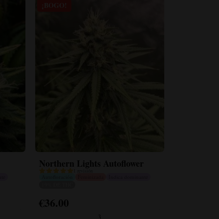
¡BOGO!
Northern Lights Autoflower
1 revisión
nte
Autofloración
Feminizada
Indica dominante
19% DE THC
€
36.00
Este
producto
3