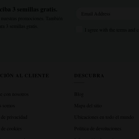
ciba 3 semillas gratis.
Email Address
 de nuestras promociones. También
a 3 semillas gratis.
I agree with the terms and con
I agree with the terms and c
CIÓN AL CLIENTE
DESCUBRA
e con nosotros
Blog
s somos
Mapa del sitio
a de privacidad
Ubicaciones en todo el mundo
a de cookies
Política de devoluciones