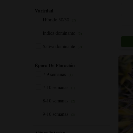
tiene
Variedad
múltipl
variant
Híbrido 50/50
(2)
Las
opcion
Indica dominante
(3)
se
pueden
Sativa dominante
(2)
elegir
en
Época De Floración
la
página
7-9 semanas
(1)
del
produc
7-10 semanas
(1)
8-10 semanas
(2)
9-10 semanas
(3)
Altura Interior