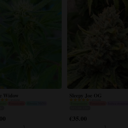
e Widow
Sleepy Joe OG
1 revisión
1 revisión
riodo
Feminizada
Híbrido 50/50
Fotoperiodo
Feminizada
Indica domina
HC
34% DE THC
.00
€
35.00
Este
to
producto
3
3