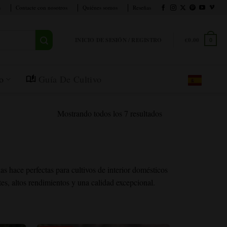
s
Contacte con nosotros
Quiénes somos
Reseñas
INICIO DE SESIÓN / REGISTRO
€
0.00
0
o
Guía De Cultivo
Mostrando todos los 7 resultados
as hace perfectas para cultivos de interior domésticos
tes, altos rendimientos y una calidad excepcional.