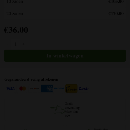
€105.00
10 zaden
€170.00
20 zaden
€
36.00
Afghaanse regelmatige hoeveelheid
Gegarandeerd veilig afrekenen
Gratis
verzending
Meer dan
€99
Restituties