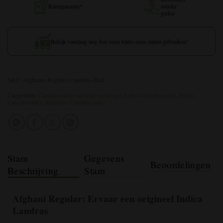
Kiemgarantie*
zonder
gedoe
Bekijk vandaag nog hoe onze telers onze zaden gebruiken!
SKU:
Afghaans-Regulier-Cannabis-Zaad
Categorieën:
Cannabiszaden met hoge opbrengst
,
Indica Cannabiszaden
,
Buiten
Cannabiszaden
,
Reguliere Cannabiszaden
Stam
Gegevens
Beoordelingen
Beschrijving
Stam
Afghani Regular
: Ervaar een origineel Indica
Landras