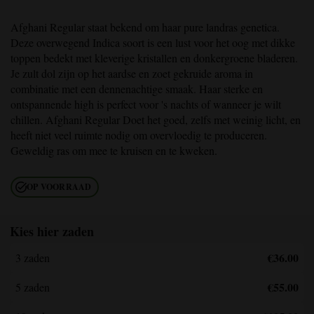
Afghani Regular
staat bekend om haar pure landras genetica.
Deze overwegend Indica soort is een lust voor het oog met dikke
toppen bedekt met kleverige kristallen en donkergroene bladeren.
Je zult dol zijn op het aardse en zoet gekruide aroma in
combinatie met een dennenachtige smaak. Haar sterke en
ontspannende high is perfect voor 's nachts of wanneer je wilt
chillen.
Afghani Regular
Doet het goed, zelfs met weinig licht, en
heeft niet veel ruimte nodig om overvloedig te produceren.
Geweldig ras om mee te kruisen en te kweken.
OP VOORRAAD
Kies hier zaden
€36.00
3 zaden
€55.00
5 zaden