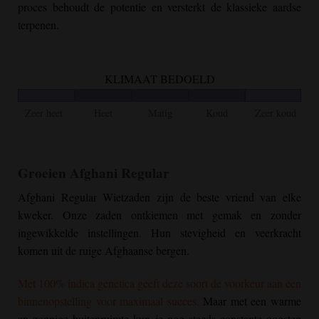
proces behoudt de potentie en versterkt de klassieke aardse
terpenen.
KLIMAAT BEDOELD
Zeer heet
Heet
Matig
Koud
Zeer koud
Groeien
Afghani Regular
Afghani Regular
Wietzaden zijn de beste vriend van elke
kweker. Onze zaden ontkiemen met gemak en zonder
ingewikkelde instellingen. Hun stevigheid en veerkracht
komen uit de ruige Afghaanse bergen.
Met 100% indica genetica geeft deze soort de voorkeur aan een
binnenopstelling voor maximaal succes.
Maar met een warme
en zonnige buitenruimte kun je nog steeds constante oogsten