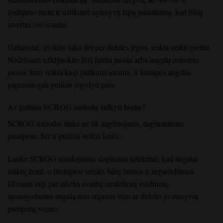
žydėjimo metu ir užtikrinti agresyvų lapų pašalinimą, kad būtų
atvertas oro srautas.
Galiausiai, jei lūžo šaka dėl per didelės jėgos, reikia veikti greitai.
Nedelsiant užklijuokite lūžį lipnia juosta arba augalų remonto
juosta, kuri veikia kaip patikima atrama, ir kanapės augalas
paprastai gali puikiai išgydyti pats.
Ar galima SCROG metodą taikyti lauke?
SCROG metodas tinka ne tik augintojams, auginantiems
patalpose, bet ir puikiai veikia lauke.
Lauke SCROG naudojamas slaptumui užtikrinti, kad augalai
išliktų žemi, o ištemptos veislės būtų žemos ir nepastebimos.
Ekranas taip pat atlieka svarbų struktūrinį vaidmenį,
apsaugodamas augalą nuo stipraus vėjo ar didelio jo masyvių
pumpurų svorio.