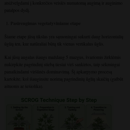
atsižvelgdami į konkrečios veislės numatomą augimą ir auginimo
patalpos dydį.
Pasirengimas vegetatyviniame etape
Šiame etape jūsų tikslas yra sąmoningai sukurti daug horizontalių
ūglių ten, kur natūraliai būtų tik vienas vertikalus ūglis.
Kai jūsų augalas išaugs maždaug 5 mazgus, švariomis žirklėmis
nukirpkite pagrindinį stiebą tiesiai virš sankirtos, taip sėkmingai
panaikindami viršūnės dominavimą. Šį apkarpymo procesą
kartokite, kol išauginsite norimą pagrindinių ūglių skaičių (galbūt
aštuonis ar šešiolika).