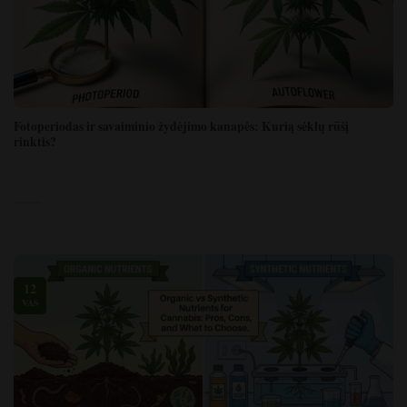
Fotoperiodas ir savaiminio žydėjimo kanapės: Kurią sėklų rūšį
rinktis?
12
VAS