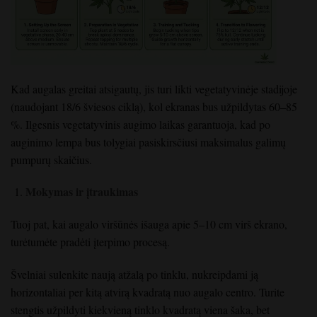
Kad augalas greitai atsigautų, jis turi likti vegetatyvinėje stadijoje
(naudojant 18/6 šviesos ciklą), kol ekranas bus užpildytas 60–85
%. Ilgesnis vegetatyvinis augimo laikas garantuoja, kad po
auginimo lempa bus tolygiai pasiskirsčiusi maksimalus galimų
pumpurų skaičius.
Mokymas ir įtraukimas
Tuoj pat, kai augalo viršūnės išauga apie 5–10 cm virš ekrano,
turėtumėte pradėti įterpimo procesą.
Švelniai sulenkite naują atžalą po tinklu, nukreipdami ją
horizontaliai per kitą atvirą kvadratą nuo augalo centro. Turite
stengtis užpildyti kiekvieną tinklo kvadratą viena šaka, bet