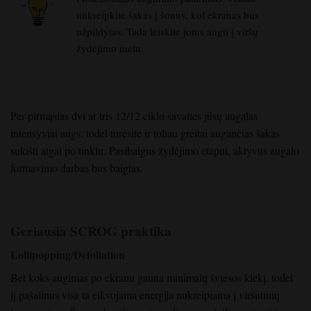
nukreipkite šakas į šonus, kol ekranas bus
užpildytas. Tada leiskite joms augti į viršų
žydėjimo metu.
Per pirmąsias dvi ar tris 12/12 ciklo savaites jūsų augalas
intensyviai augs, todėl turėsite ir toliau greitai augančias šakas
sukišti atgal po tinklu. Pasibaigus žydėjimo etapui, aktyvus augalo
formavimo darbas bus baigtas.
Geriausia SCROG praktika
Lollipopping/Defoliation
Bet koks augimas po ekranu gauna minimalų šviesos kiekį, todėl
jį pašalinus visa ta eikvojama energija nukreipiama į viršutinių