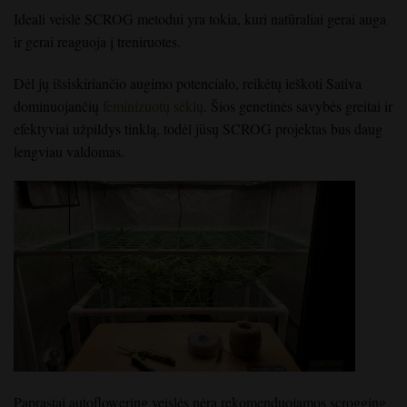
Ideali veislė SCROG metodui yra tokia, kuri natūraliai gerai auga
ir gerai reaguoja į treniruotes.
Dėl jų išsiskiriančio augimo potencialo, reikėtų ieškoti Sativa
dominuojančių
feminizuotų sėklų
. Šios genetinės savybės greitai ir
efektyviai užpildys tinklą, todėl jūsų SCROG projektas bus daug
lengviau valdomas.
Paprastai autoflowering veislės nėra rekomenduojamos scrogging