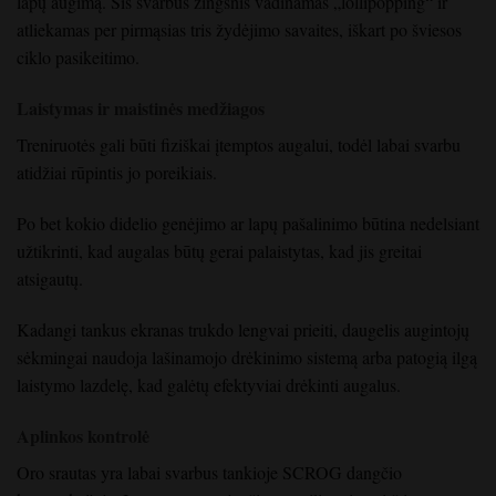
lapų augimą. Šis svarbus žingsnis vadinamas „lollipopping“ ir
atliekamas per pirmąsias tris žydėjimo savaites, iškart po šviesos
ciklo pasikeitimo.
Laistymas ir maistinės medžiagos
Treniruotės gali būti fiziškai įtemptos augalui, todėl labai svarbu
atidžiai rūpintis jo poreikiais.
Po bet kokio didelio genėjimo ar lapų pašalinimo būtina nedelsiant
užtikrinti, kad augalas būtų gerai palaistytas, kad jis greitai
atsigautų.
Kadangi tankus ekranas trukdo lengvai prieiti, daugelis augintojų
sėkmingai naudoja lašinamojo drėkinimo sistemą arba patogią ilgą
laistymo lazdelę, kad galėtų efektyviai drėkinti augalus.
Aplinkos kontrolė
Oro srautas yra labai svarbus
tankioje
SCROG dangčio