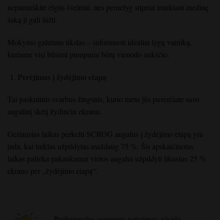
nepamirškite elgtis švelniai, nes pernelyg stipriai traukiant medinę
šaką ji gali lūžti.
Mokymo galutinis tikslas – suformuoti idealiai lygų vainiką,
kuriame visi būsimi pumpurai būtų vienodo aukščio.
Perėjimas į žydėjimo etapą
Tai paskutinis svarbus žingsnis, kurio metu jūs paverčiate savo
augalinį skėtį žydinčiu ekranu.
Geriausias laikas perkelti SCROG augalus į žydėjimo etapą yra
tada, kai tinklas užpildytas maždaug 75 %. Šis apskaičiuotas
laikas palieka pakankamai vietos augalui užpildyti likusius 25 %
ekrano per „žydėjimo etapą“.
Profesionalus auginimo patarimas: visada