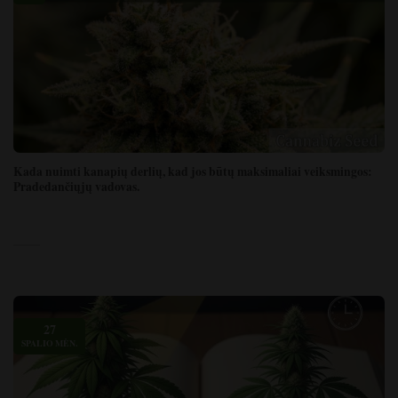
Kada nuimti kanapių derlių, kad jos būtų maksimaliai veiksmingos:
Pradedančiųjų vadovas.
27
SPALIO MĖN.