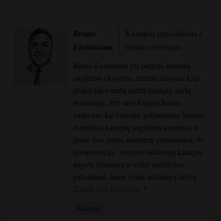
Bruno
Kanapių specialistas /
Eastmanas
turinio rašytojas
Bruno Eastmanas yra patyręs kanapių
auginimo ekspertas, turintis daugiau kaip
penkiolikos metų patirtį kanapių sėklų
pramonėje. Per savo karjerą Bruno
vadovavo kai kurioms geriausioms Šiaurės
Amerikos kanapių auginimo įmonėms ir
pelnė šios srities autoritetų pripažinimą. Jo
kompetencija - suprasti sudėtingą kanapių
augalų dinamiką ir atlikti nedidelius
pakeitimus, kurie lemia sėkmingą derlių.
Žiūrėti visą biografiją
Kanapės