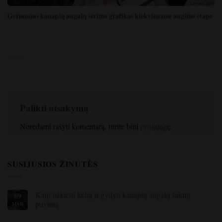
Geriausias kanapių augalų šėrimo grafikas kiekviename augimo etape
Palikti atsakymą
Norėdami rašyti komentarą, turite būti
prisijungę
.
SUSIJUSIOS ŽINUTĖS
Kaip užkirsti kelią ir gydyti kanapių augalų šaknų
09
puvimą
MAR
Nėra
komentarų