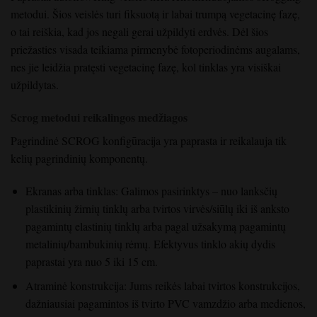
metodui. Šios veislės turi fiksuotą ir labai trumpą vegetacinę fazę,
o tai reiškia, kad jos negali gerai užpildyti erdvės. Dėl šios
priežasties visada teikiama pirmenybė fotoperiodinėms augalams,
nes jie leidžia pratęsti vegetacinę fazę, kol tinklas yra visiškai
užpildytas.
Scrog metodui reikalingos medžiagos
Pagrindinė SCROG konfigūracija yra paprasta ir reikalauja tik
kelių pagrindinių komponentų.
Ekranas arba tinklas: Galimos pasirinktys – nuo lanksčių
plastikinių žirnių tinklų arba tvirtos virvės/siūlų iki iš anksto
pagamintų elastinių tinklų arba pagal užsakymą pagamintų
metalinių/bambukinių rėmų. Efektyvus tinklo akių dydis
paprastai yra nuo 5 iki 15 cm.
Atraminė konstrukcija: Jums reikės labai tvirtos konstrukcijos,
dažniausiai pagamintos iš tvirto PVC vamzdžio arba medienos,