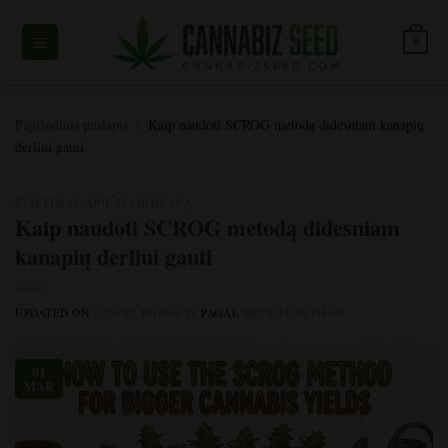
Pereiti
prie
0
turinio
Pagrindinis puslapis
/
Kaip naudoti SCROG metodą didesniam kanapių
derliui gauti
ŠVIETIMAS APIE MARIHUANĄ
Kaip naudoti SCROG metodą didesniam
kanapių derliui gauti
UPDATED ON
2026 M. KOVO 6 D.
PAGAL
BRUNO EASTMAN
01
MAR