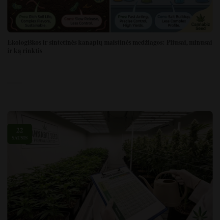
Ekologiškos ir sintetinės kanapių maistinės medžiagos: Pliusai, minusai
ir ką rinktis
22
SAUSIS