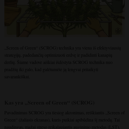
„Screen of Green“ (SCROG) technika yra viena iš efektyviausių
strategijų, padedančių optimizuoti erdvę ir padidinti kanapių
derlių. Šiame vadove aiškiai išdėstyta SCROG technika nuo
pradžių iki galo, kad galėtumėte ją lengvai pritaikyti
savarankiškai.
Kas yra „Screen of Green“ (SCROG)
Pavadinimas SCROG yra tiesiog akronimas, reiškiantis „Screen of
Green“ (žaliasis ekranas), kuris puikiai apibūdina šį metodą. Tai
naudingas, mažai streso reikalaujantis auginimo metodas (LST),