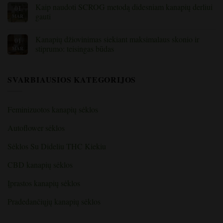
žydėjimo
komentarų
Kaip naudoti SCROG metodą didesniam kanapių derliui
01
metu:
apie
maistinės
Geriausi
gauti
MAR
medžiagos
patarimai
ir
kanapių
Nėra
trūkumai
auginimui
komentarų
Kanapių džiovinimas siekiant maksimalaus skonio ir
01
patalpose:
apie
pradedančiųjų
tai,
stiprumo: teisingas būdas
MAR
vadovas
kaip
apie
naudoti
Nėra
auginimo
SCROG
komentarų
patalpas
metodą
apie
SVARBIAUSIOS KATEGORIJOS
didesniam
Kanapių
kanapių
džiovinimas
derliui
siekiant
gauti
maksimalaus
skonio
Feminizuotos kanapių sėklos
ir
stiprumo:
teisingas
Autoflower sėklos
būdas
Sėklos Su Dideliu THC Kiekiu
CBD kanapių sėklos
Įprastos kanapių sėklos
Pradedančiųjų kanapių sėklos