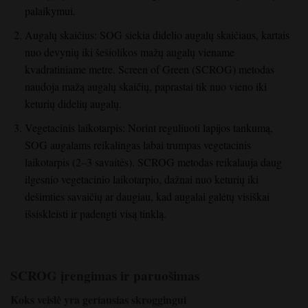
palaikymui.
Augalų skaičius: SOG siekia didelio augalų skaičiaus, kartais
nuo devynių iki šešiolikos mažų augalų viename
kvadratiniame metre. Screen of Green (SCROG) metodas
naudoja mažą augalų skaičių, paprastai tik nuo vieno iki
keturių didelių augalų.
Vegetacinis laikotarpis: Norint reguliuoti lapijos tankumą,
SOG augalams reikalingas labai trumpas vegetacinis
laikotarpis (2–3 savaitės). SCROG metodas reikalauja daug
ilgesnio vegetacinio laikotarpio, dažnai nuo keturių iki
dešimties savaičių ar daugiau, kad augalai galėtų visiškai
išsiskleisti ir padengti visą tinklą.
SCROG įrengimas ir paruošimas
Koks veislė yra geriausias skroggingui