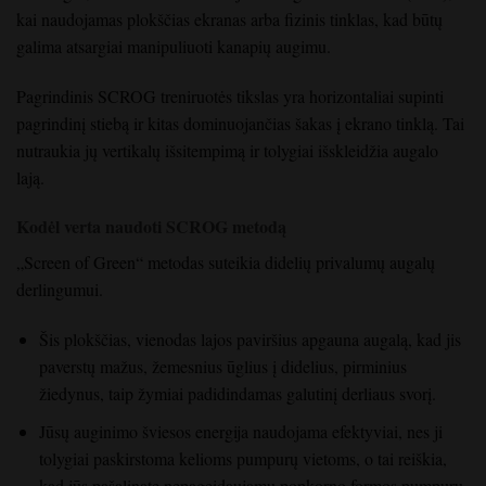
kai naudojamas plokščias ekranas arba fizinis tinklas, kad būtų
galima atsargiai manipuliuoti kanapių augimu.
Pagrindinis SCROG treniruotės tikslas yra horizontaliai supinti
pagrindinį stiebą ir kitas dominuojančias šakas į ekrano tinklą. Tai
nutraukia jų vertikalų išsitempimą ir tolygiai išskleidžia augalo
lają.
Kodėl verta naudoti SCROG metodą
„Screen of Green“ metodas suteikia didelių privalumų augalų
derlingumui.
Šis plokščias, vienodas lajos paviršius apgauna augalą, kad jis
paverstų mažus, žemesnius ūglius į didelius, pirminius
žiedynus, taip žymiai padidindamas galutinį derliaus svorį.
Jūsų auginimo šviesos energija naudojama efektyviai, nes ji
tolygiai paskirstoma kelioms pumpurų vietoms, o tai reiškia,
kad jūs pašalinate nepageidaujamų popkorno formos pumpurų