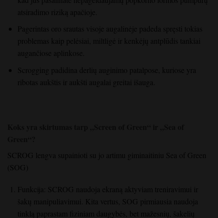
atsiradimo riziką apačioje.
Pagerintas oro srautas visoje augalinėje padeda spręsti tokias
problemas kaip pelėsiai, miltligė ir kenkėjų antplūdis tankiai
augančiose aplinkose.
Scrogging padidina derlių auginimo patalpose, kuriose yra
ribotas aukštis ir aukšti augalai greitai išauga.
Koks yra skirtumas tarp „Screen of Green“ ir „Sea of
Green“?
SCROG lengva supainioti su jo artimu giminaitiniu Sea of Green
(SOG)
Funkcija: SCROG naudoja ekraną aktyviam treniravimui ir
šakų manipuliavimui. Kita vertus, SOG pirmiausia naudoja
tinklą paprastam fiziniam daugybės, bet mažesnių, šakelių