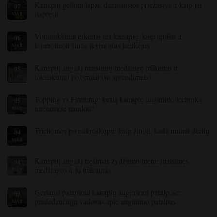
Kanapių geltoni lapai: dažniausios priežastys ir kaip jas
07
apie
tai,
išspręsti
MAR
kaip
išvengti
Nėra
ir
komentarų
Voratinkliniai erkeriai ant kanapių: kaip aptikti ir
06
gydyti
apie
kanapių
Kanapių
kontroliuoti šiuos įkyruosius kenkėjus
MAR
augalų
geltoni
šaknų
lapai:
Nėra
puvinį
dažniausios
komentarų
Kanapių augalų maistinių medžiagų trūkumo ir
05
priežastys
apie
ir
voratinklinius
toksiškumo požymiai (su sprendimais)
MAR
kaip
erkes
jas
ant
Nėra
išspręsti
kanapių:
komentarų
Topping vs Fimming: kurią kanapių auginimo techniką
05
kaip
apie
aptikti
Kanapių
turėtumėte naudoti?
MAR
ir
augalų
kontroliuoti
maistinių
Nėra
šiuos
medžiagų
komentarų
Trichomes po mikroskopu: kaip žinoti, kada nuimti derlių
04
įkyruosius
trūkumo
apie
kenkėjus
ir
„Topping“
MAR
Nėra
toksiškumo
ir
komentarų
požymiai
„Fimming“:
apie
(su
kurią
Trichomes
Kanapių augalų tręšimas žydėjimo metu: maistinės
04
sprendimais)
kanapių
po
auginimo
medžiagos ir jų trūkumas
MAR
mikroskopu:
techniką
kaip
Nėra
turėtumėte
žinoti,
komentarų
naudoti?
kada
Geriausi patarimai kanapių auginimui patalpose:
03
apie
nuimti
kanapių
pradedančiųjų vadovas apie auginimo patalpas
MAR
derlių
augalų
tręšimą
Nėra