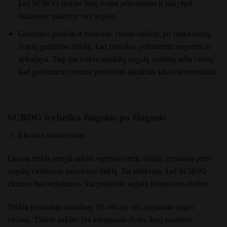
kad SCROG tinklas būtų tvirtai pritvirtintas ir laikytųsi
tinkamoje padėtyje virš augalų.
Genėjimo įrankiai ir raišteliai: visada turėkite po ranka aštrių,
švarių genėjimo žirklių, kad prireikus galėtumėte nugenėti ar
apkarpyti. Taip pat reikės minkštų augalų raištelių arba virvių,
kad galėtumėte švelniai pritvirtinti atkaklias šakas horizontaliai.
SCROG technika žingsnis po žingsnio
Ekrano nustatymas
Ekraną reikia įrengti anksti vegetatyvinėje fazėje, geriausia prieš
augalų viršūnėms pasiekiant tinklą. Tai užtikrina, kad SCROG
ekranas bus nejudamas, kai pradėsite augalų formavimo darbus.
Tinklą įtvirtinkite maždaug 20–40 cm virš auginimo terpės
viršaus. Tinklo aukštis yra kintamasis dydis, kurį nustatote