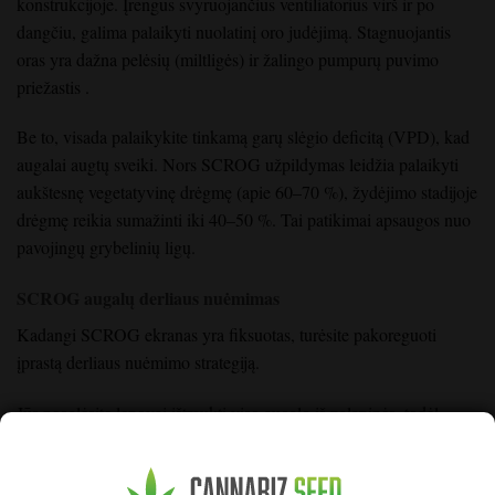
konstrukcijoje. Įrengus svyruojančius ventiliatorius virš ir
po
dangčiu
, galima palaikyti nuolatinį oro judėjimą. Stagnuojantis
oras yra dažna pelėsių
(miltligės)
ir žalingo pumpurų
puvimo
priežastis
.
Be to, visada palaikykite tinkamą garų
slėgio deficitą (VPD)
, kad
augalai augtų sveiki. Nors SCROG
užpildymas
leidžia palaikyti
aukštesnę vegetatyvinę drėgmę (apie 60–70 %),
žydėjimo
stadijoje
drėgmę reikia sumažinti iki 40–50
%. Tai patikimai apsaugos nuo
pavojingų grybelinių ligų.
SCROG augalų derliaus nuėmimas
Kadangi SCROG ekranas yra fiksuotas, turėsite pakoreguoti
įprastą derliaus nuėmimo strategiją.
Jūs negalėsite lengvai ištraukti viso augalo iš palapinės, todėl
pirmiausia turite apkarpyti tinklelį ir tada po vieną nupjauti šakas.
Visą SCROG tinklelį nuimkite tik tada, kai išlaisvinsite visas