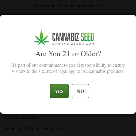
akcijos kodą 3 nemokamoms sėkloms.
Email Address
Sign Up
I agree with the terms and conditions.
I agree with the terms and conditions.
Are You 21 or Older?
It's part of our commitment to social responsibility to ensure
visitors to the site are of legal age to use cannabis products.
PARDUOTUVĖ
NO
YES
Feminizuotos sėklos
Autoflower sėklos
Sėklos Su Dideliu THC Kiekiu