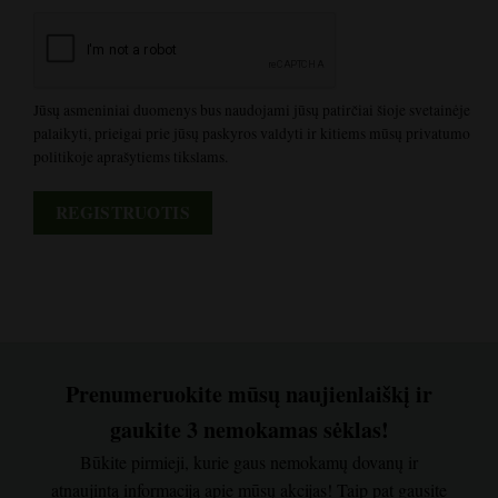
Jūsų asmeniniai duomenys bus naudojami jūsų patirčiai šioje svetainėje
palaikyti, prieigai prie jūsų paskyros valdyti ir kitiems mūsų privatumo
politikoje aprašytiems tikslams.
REGISTRUOTIS
Prenumeruokite mūsų naujienlaiškį ir
gaukite 3 nemokamas sėklas!
Būkite pirmieji, kurie gaus nemokamų dovanų ir
atnaujintą informaciją apie mūsų akcijas! Taip pat gausite