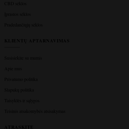
CBD sėklos
Įprastos sėklos
Pradedančiųjų sėklos
KLIENTŲ APTARNAVIMAS
Susisiekite su mumis
Apie mus
Privatumo politika
Slapukų politika
Taisyklės ir sąlygos
Teisinis atsakomybės atsisakymas
ATRASKITE