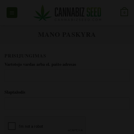
Pereiti
prie
0
turinio
MANO PASKYRA
PRISIJUNGIMAS
*Reikalinga
Vartotojo vardas arba el. pašto adresas
*Reikalingas
Slaptažodis