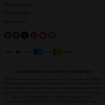
Dyzelino padermės
Violetiniai štamai
Kush padermės
CANNABIZ SĖKLŲ ATSAKOMYBĖS ATSISAKYMAS
Mūsų svetainė nėra skirta asmenims, jaunesniems nei 21 metų amžiaus, pirkti. Taikome
ribotą politiką, pagal kurią jaunesni nei šio amžiaus asmenys negaus užsakymo, jei buvo
atliktas mokėjimas. Mūsų kanapių sėklos naudojamos tik kolekcionavimui ir genetiniam
išsaugojimui. Mūsų svetainėje parduodamos kanapių sėklos nėra skirtos diagnozuoti,
gydyti, gydyti ar užkirsti kelią ligoms ar bet kokiems negalavimams. Mūsų
parduodamus produktus naudokite tik taip, kaip nurodyta mūsų produktų puslapiuose.