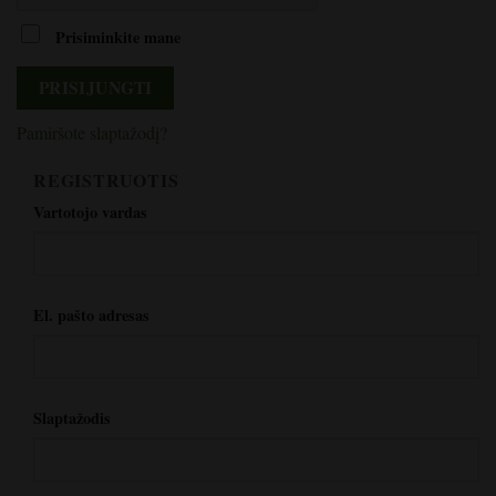
Prisiminkite mane
PRISIJUNGTI
Pamiršote slaptažodį?
REGISTRUOTIS
*privalomas
Vartotojo vardas
*Reikalingas
El. pašto adresas
*Reikalingas
Slaptažodis