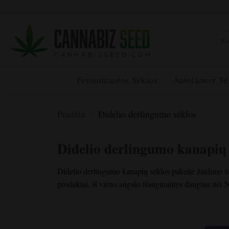
Pereiti
prie
turinio
Ieško
Feminizuotos Sėklos
Autoflower Sė
Pradžia
/
Didelio derlingumo sėklos
Didelio derlingumo kanapių 
Didelio derlingumo kanapių sėklos pakeitė žaidimo ta
produktai, iš vieno augalo išauginantys daugiau nei 