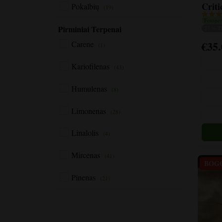
Criti
Pokalbių
(19)
Fotoper
Dilgčiojantis
Pirminiai Terpenai
27 % 
(7)
€
35
Carene
(1)
Šis
Pakeltas
(22)
produk
Kariofilenas
(43)
turi
Sujaudino
(4)
kelis
Humulenas
(8)
variant
Varian
Limonenas
(28)
galite
pasirin
Linalolis
(4)
gamini
puslap
Mircenas
(41)
BOG
Pinenas
(21)