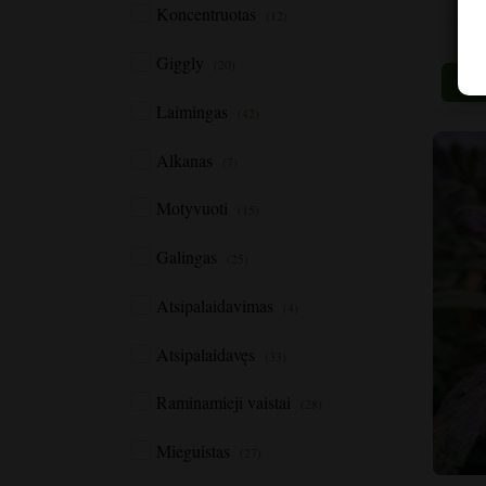
Koncentruotas
(12)
Varian
galite
Giggly
(20)
pasirin
gamini
Laimingas
(42)
puslap
Alkanas
(7)
Motyvuoti
(15)
Galingas
(25)
Atsipalaidavimas
(4)
Atsipalaidavęs
(33)
Raminamieji vaistai
(28)
Mieguistas
(27)