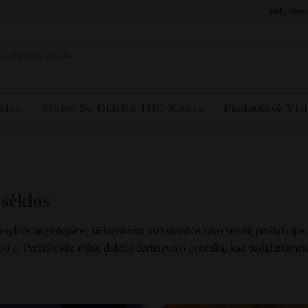
Sėklų dienor
ti:
klos
Sėklos Su Dideliu THC Kiekiu
Parduotuvė Visi
sėklos
isykles augintojams, siekiantiems maksimalios savo veislių produkcijos
500 g. Peržiūrėkite mūsų didelio derlingumo genetiką, kad padidintumėte