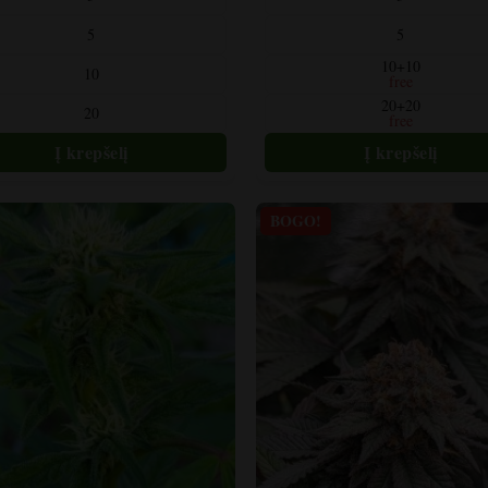
turi
5
5
kelis
us.
variantus.
10+10
10
free
tus
Variantus
20+20
20
galite
free
kti
pasirinkti
o
gaminio
yje
puslapyje
BOGO!