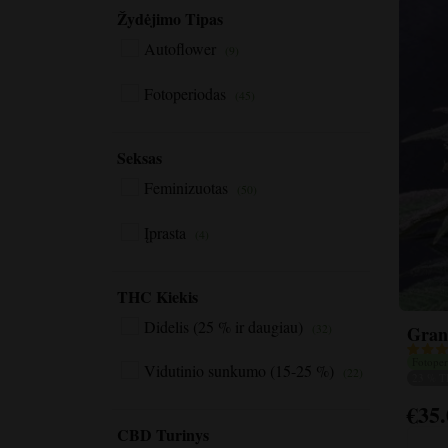
Žydėjimo Tipas
Autoflower
(9)
Fotoperiodas
(45)
Seksas
Feminizuotas
(50)
Įprasta
(4)
THC Kiekis
Didelis (25 % ir daugiau)
(32)
Gran
Fotoper
Vidutinio sunkumo (15-25 %)
(22)
23 % 
€
35
Šis
CBD Turinys
produk