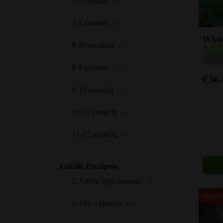
7-9 savaitės
(4)
7-8 savaitės
(3)
Whit
8-10 savaičių
(12)
Fotoper
20 % 
8-9 savaitės
(17)
€
36
Šis
9-10 savaičių
produk
(11)
turi
10-12 savaičių
kelis
(3)
variant
11-12 savaičių
(1)
Varian
galite
pasirin
Aukštis Patalpose
gamini
2-3 pėdų ilgio trumpas
puslap
(2)
BOG
3-4 Ft. vidutinis
(46)