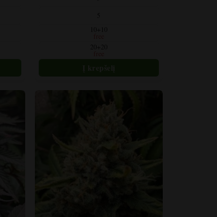
turi
5
kelis
variantus.
10+10
free
Variantus
20+20
galite
free
pasirinkti
gaminio
puslapyje