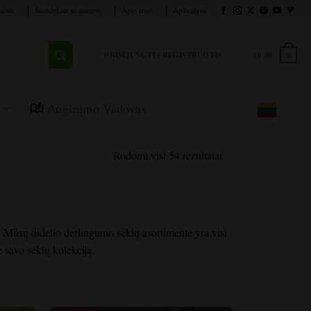
aštis
Susisiekite su mumis
Apie mus
Apžvalgos
PRISIJUNGTI / REGISTRUOTIS
€
0.00
0
Auginimo Vadovas
Rodomi visi 54 rezultatai
. Mūsų didelio derlingumo sėklų asortimente yra visi
 savo sėklų kolekciją.