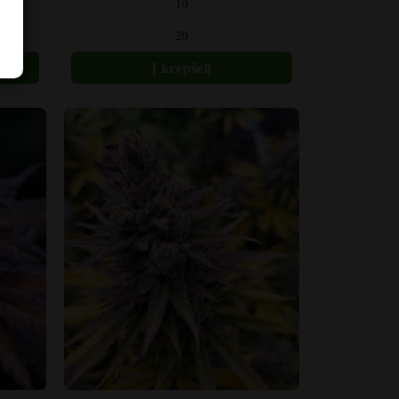
10
Variantus
20
galite
pasirinkti
gaminio
puslapyje