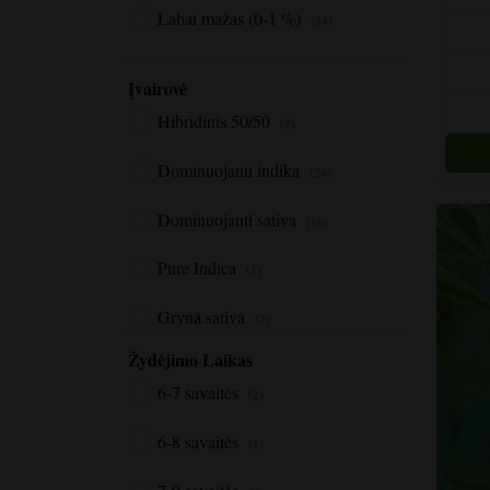
turi
Labai mažas (0-1 %)
(54)
kelis
variant
Įvairovė
Varian
galite
Hibridinis 50/50
(9)
pasirin
gamini
Dominuojanti indika
(26)
puslap
Dominuojanti sativa
(16)
Pure Indica
(1)
Gryna sativa
(2)
Žydėjimo Laikas
6-7 savaitės
(2)
6-8 savaitės
(1)