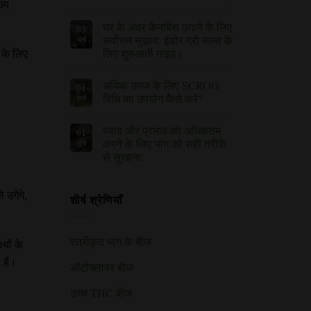
ख्य
की
फूल
कोई
कटाई
आने
टिप्पणी
का
घर के अंदर कैनबिस उगाने के लिए
03
के
नहीं
सही
दौरान
है
सर्वोत्तम सुझाव: इंडोर ग्रो रूम्स के
मार्च
समय
भांग
कैसे
लिए शुरुआती गाइड (
 के लिए
के
जानें)
पौधों
कोई
को
टिप्पणी
पोषण
अधिक उपज के लिए SCROG
01
नहीं)
देना:
विधि का उपयोग कैसे करें?
मार्च
पोषक
तत्व
(SCROG
कोई
और
विधि
टिप्पणी
उनकी
स्वाद और प्रभाव को अधिकतम
01
का
नहीं)
कमी
उपयोग
करने के लिए भांग को सही तरीके
मार्च
के
करके
बारे
से सुखाना:
अधिक
में
उपज
सही
जानकारी)
(कोई
प्राप्त
तरीका
पर
टिप्पणी
करने
नहीं)
उगेंगे,
के
शीर्ष श्रेणियाँ
बारे
में
स्त्रीकृत भांग के बीज
यों के
 हैं।
ऑटोफ्लावर बीज
उच्च THC बीज