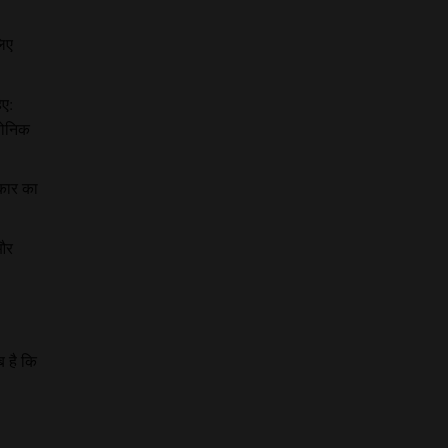
लिए
िए:
पोनिक
कार का
 और
ब है कि