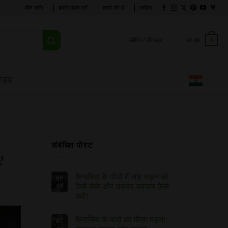
बीज ब्लॉग
हमसे संपर्क करें
हमारे बारे में
समीक्षा
लॉगिन / रजिस्टर
$
0.00
0
गाइड
संबंधित पोस्ट
?
कैनाबिस के पौधों में जड़ सड़न को
09
कैसे रोकें और उसका उपचार कैसे
मार्च
करें?
कैनाबिस
कोई
के
टिप्पणी
कैनाबिस के पत्तों का पीला पड़ना:
07
पौधों
नहीं
में
है।