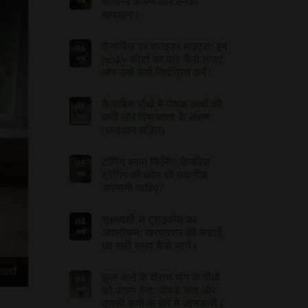
सामान्य कारण और उनका
मार्च
जड़
समाधान (
सड़न
को
कोई
टिप्पणी
कैसे
नहीं)
रोकें
कैनाबिस पर स्पाइडर माइट्स: इन
06
और
pesky कीटों का पता कैसे लगाएं
मार्च
उसका
उपचार
और उन्हें कैसे नियंत्रित करें?
कैसे
कैनाबिस
करें,
कोई
पर
इस
टिप्पणी
कैनाबिस पौधों में पोषक तत्वों की
05
स्पाइडर
पर
नहीं
माइट्स:
है।
कमी और विषाक्तता के लक्षण
मार्च
इन
(समाधान सहित)
pesky
कीटों
कैनाबिस
कोई
का
पौधों
टिप्पणी
पता
टॉपिंग बनाम फिमिंग: कैनबिस
05
में
नहीं
कैसे
पोषक
है
ट्रेनिंग की कौन सी तकनीक
मार्च
लगाएं
तत्वों
और
अपनानी चाहिए?
की
उन्हें
कमी
टॉपिंग
कैसे
कोई
और
बनाम
नियंत्रित
टिप्पणी
विषाक्तता
सूक्ष्मदर्शी से ट्राइकोम का
04
फिमिंग:
करें,
नहीं।
के
कैनबिस
इस
अवलोकन: खरपतवार की कटाई
मार्च
लक्षणों
ट्रेनिंग
पर
(समाधान
का सही समय कैसे जानें (
की
सहित)
कौन
सूक्ष्मदर्शी
पर
सी
से
तकनीक
फूल आने के दौरान भांग के पौधों
04
ट्राइकोम
अपनानी
का
को पोषण देना: पोषक तत्व और
मार्च
चाहिए?
अवलोकन:
पर
उनकी कमी के बारे में जानकारी (
खरपतवार