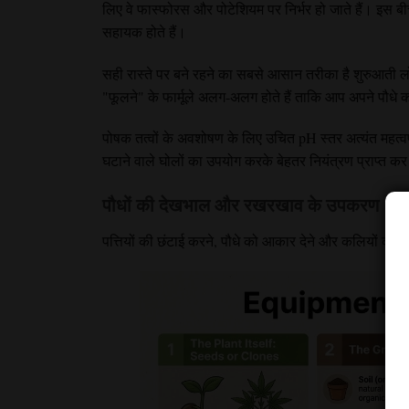
लिए वे फास्फोरस और पोटेशियम पर निर्भर हो जाते हैं। इस बीच
सहायक होते हैं।
सही रास्ते पर बने रहने का सबसे आसान तरीका है शुरुआती 
"फूलने" के फार्मूले अलग-अलग होते हैं ताकि आप अपने पौधे
पोषक तत्वों के अवशोषण के लिए उचित pH स्तर अत्यंत महत्
घटाने वाले घोलों का उपयोग करके बेहतर नियंत्रण प्राप्त कर
पौधों की देखभाल और रखरखाव के उपकरण
पत्तियों की छंटाई करने, पौधे को आकार देने और कलियों को तोड