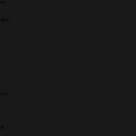
ृष्ट
ा खोलें।
रण लग
नी,