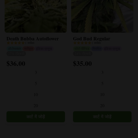
Death Bubba Autoflower
God Bud Regular
1 समीक्षा
1 समीक्षा
ऑटोफ्लावर
नारीकृत
इंडिका प्रमुख
फोटो पीरियड
नियमित
इंडिका प्रमुख
27% टीएचसी
24% टीएचसी
$
36.00
$
35.00
इस
इस
उत्पाद
उत्पाद
3
3
के
के
कई
कई
5
5
प्रकार
प्रकार
10
10
हैं।
हैं।
विकल्प
विकल्प
20
20
उत्पाद
उत्पाद
पृष्ठ
पृष्ठ
पर
पर
चुने
चुने
जा
जा