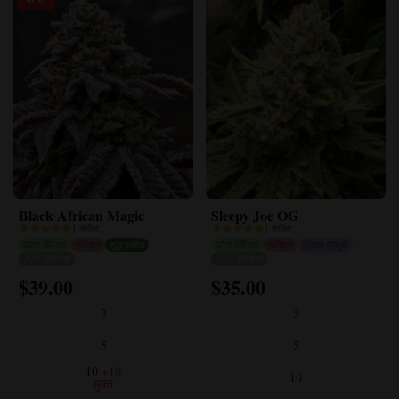
Black African Magic
Sleepy Joe OG
1 समीक्षा
1 समीक्षा
फोटो पीरियड
नारीकृत
शुद्ध सतीवा
फोटो पीरियड
नारीकृत
इंडिका प्रमुख
29% टीएचसी
34% टीएचसी
$
39.00
$
35.00
इस
इस
उत्पाद
उत्पाद
3
3
के
के
कई
कई
5
5
प्रकार
प्रकार
10
+10
10
हैं।
हैं।
मुक्त
विकल्प
विकल्प