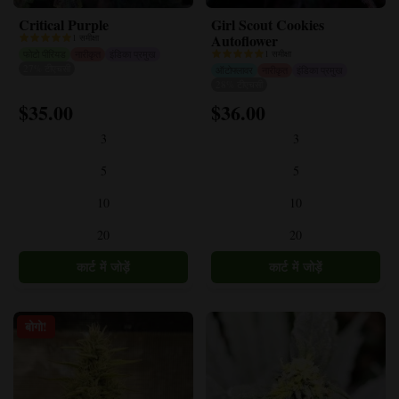
Critical Purple
Girl Scout Cookies
Autoflower
1 समीक्षा
फोटो पीरियड
नारीकृत
इंडिका प्रमुख
1 समीक्षा
27% टीएचसी
ऑटोफ्लावर
नारीकृत
इंडिका प्रमुख
28% टीएचसी
$
35.00
$
36.00
इस
इस
उत्पाद
उत्पाद
3
3
के
के
कई
कई
5
5
प्रकार
प्रकार
10
10
हैं।
हैं।
विकल्प
विकल्प
20
20
उत्पाद
उत्पाद
पृष्ठ
पृष्ठ
पर
पर
चुने
चुने
जा
जा
बोगो!
सकते
सकते
हैं।
हैं।