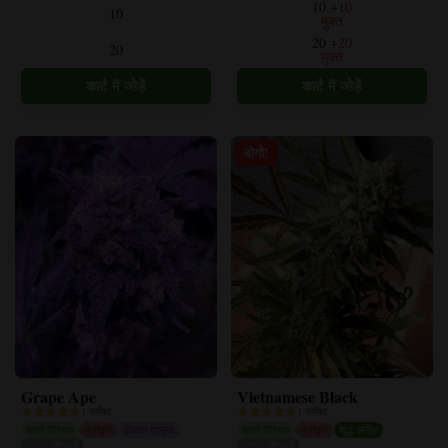
10
+10
10
हैं।
हैं।
मुक्त
विकल्प
विकल्प
20
+20
20
मुक्त
उत्पाद
उत्पाद
पृष्ठ
पृष्ठ
पर
पर
चुने
चुने
जा
जा
बोगो!
सकते
सकते
हैं।
हैं।
Grape Ape
Vietnamese Black
1 समीक्षा
1 समीक्षा
फोटो पीरियड
नारीकृत
इंडिका प्रमुख
फोटो पीरियड
नारीकृत
शुद्ध सतीवा
27% टीएचसी
25% टीएचसी