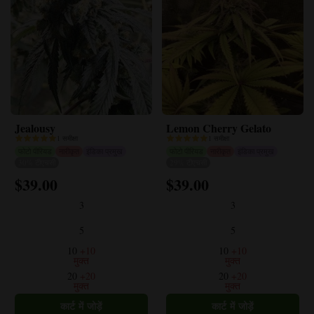
Jealousy
Lemon Cherry Gelato
1 समीक्षा
1 समीक्षा
फोटो पीरियड
नारीकृत
इंडिका प्रमुख
फोटो पीरियड
नारीकृत
इंडिका प्रमुख
30% टीएचसी
29% टीएचसी
$
39.00
$
39.00
इस
इस
उत्पाद
उत्पाद
3
3
के
के
कई
कई
5
5
प्रकार
प्रकार
10
+10
10
+10
हैं।
हैं।
मुक्त
मुक्त
विकल्प
विकल्प
20
+20
20
+20
मुक्त
मुक्त
उत्पाद
उत्पाद
पृष्ठ
पृष्ठ