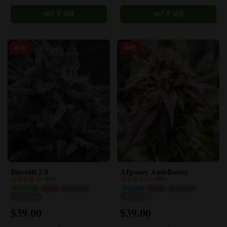
पृष्ठ
पृष्ठ
पर
पर
चुने
चुने
जा
जा
बोगो!
बोगो!
सकते
सकते
हैं।
हैं।
Biscotti 2.0
Afgooey Autoflower
1 समीक्षा
1 समीक्षा
फोटो पीरियड
नारीकृत
इंडिका प्रमुख
ऑटोफ्लावर
नारीकृत
इंडिका प्रमुख
25% टीएचसी
28% टीएचसी
$
39.00
$
39.00
इस
इस
उत्पाद
उत्पाद