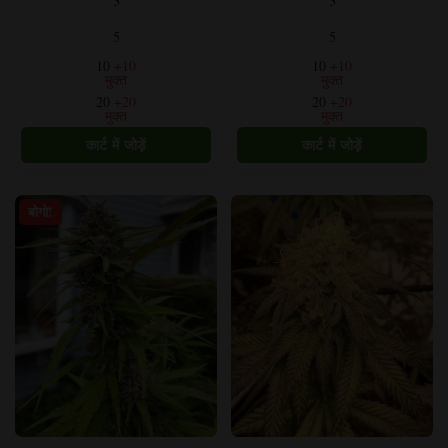
3
3
के
के
कई
कई
5
5
प्रकार
प्रकार
10
+10
10
+10
हैं।
हैं।
मुक्त
मुक्त
विकल्प
विकल्प
20
+20
20
+20
मुक्त
मुक्त
उत्पाद
उत्पाद
पृष्ठ
पृष्ठ
पर
पर
चुने
चुने
जा
जा
बोगो!
सकते
सकते
हैं।
हैं।