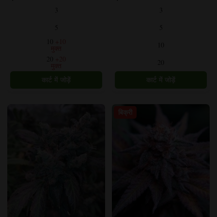
उत्पाद
उत्पाद
3
3
के
के
कई
कई
5
5
प्रकार
प्रकार
10
+10
10
हैं।
हैं।
मुक्त
विकल्प
विकल्प
20
+20
20
मुक्त
उत्पाद
उत्पाद
पृष्ठ
पृष्ठ
पर
पर
चुने
चुने
जा
जा
बिक्री
सकते
सकते
हैं।
हैं।