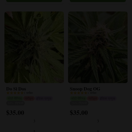
पर
पर
चुने
चुने
जा
जा
सकते
सकते
हैं।
हैं।
Do Si Dos
Snoop Dog OG
1 समीक्षा
1 समीक्षा
फोटो पीरियड
नारीकृत
इंडिका प्रमुख
फोटो पीरियड
नारीकृत
इंडिका प्रमुख
30% टीएचसी
28% टीएचसी
$
35.00
$
35.00
इस
इस
उत्पाद
उत्पाद
3
3
के
के
कई
कई
5
5