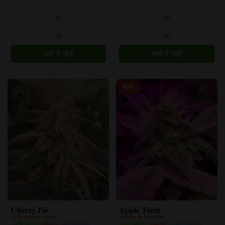
प्रकार
प्रकार
10
10
हैं।
हैं।
विकल्प
विकल्प
20
20
उत्पाद
उत्पाद
पृष्ठ
पृष्ठ
पर
पर
चुने
चुने
जा
जा
बोगो!
सकते
सकते
हैं।
हैं।
Cherry Pie
Apple Tartz
1 समीक्षा
1 समीक्षा