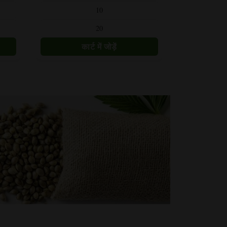
प्रकार
10
हैं।
20
विकल्प
उत्पाद
पृष्ठ
पर
चुने
जा
सकते
हैं।