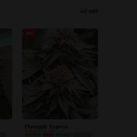
सभी खरीदें
बोगो!
Pineapple Express
1 समीक्षा
चसी
फोटो पीरियड
नारीकृत
सैटिवा प्रमुख
25% टीएचसी