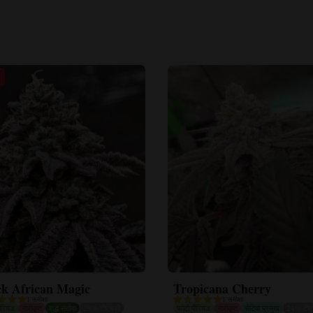
ck African Magic
Tropicana Cherry
1 समीक्षा
1 समीक्षा
ीरियड
नारीकृत
शुद्ध सतीवा
29% टीएचसी
फोटो पीरियड
नारीकृत
सैटिवा प्रमुख
24% टीए