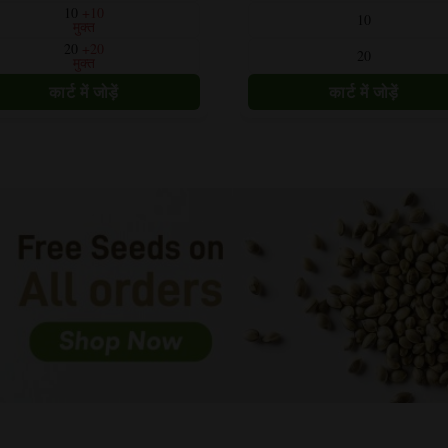
प्रकार
10
+10
10
मुक्त
हैं।
20
+20
20
विकल्प
मुक्त
उत्पाद
पृष्ठ
पर
चुने
जा
सकते
हैं।