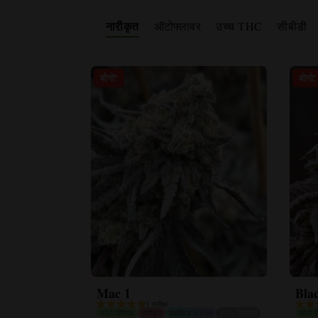
नारीकृत
ऑटोफ्लावर
उच्च THC
सीबीडी
बोगो!
बोगो!
Mac 1
Bla
1 समीक्षा
फोटो पीरियड
नारीकृत
हाइब्रिड 50/50
27% टीएचसी
फोटो प