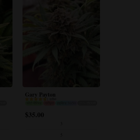
जा
सकते
हैं।
Gary Payton
1 समीक्षा
एचसी
फोटो पीरियड
नारीकृत
हाइब्रिड 50/50
25% टीएचसी
$
35.00
इस
उत्पाद
3
के
5
कई