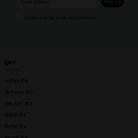
Sign Up
I agree with the terms and conditions.
I agree with the terms and conditions.
दुकान
स्त्रीकृत बीज
ऑटोफ्लावर बीज
उच्च THC बीज
सीबीडी बीज
नियमित बीज
शुरुआती बीज