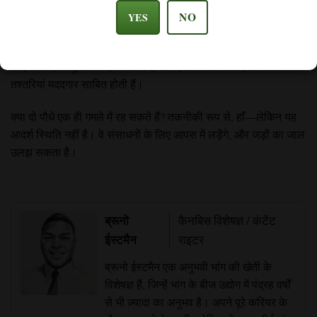
अतिरिक्त गमले संबंधी विचार
NO
YES
अगर आप खुले में पौधे उगा रहे हैं, तो उन्हें आसानी से इधर-उधर ले जाना
ज़रूरी है। अचानक तूफान आ जाए या तेज़ धूप हो जाए, तो आपको उन्हें जल्दी
से एक जगह से दूसरी जगह ले जाना होगा। हल्के गमले या पहियों वाली
तश्तरियां मददगार साबित होती हैं।
क्या दो पौधे एक ही गमले में रह सकते हैं? तकनीकी रूप से, हाँ—लेकिन यह
आदर्श स्थिति नहीं है। वे संसाधनों के लिए आपस में लड़ेंगे, और जड़ों का जाल
उलझ सकता है।
ब्रूनो
कैनबिस विशेषज्ञ / कंटेंट
ईस्टमैन
राइटर
ब्रूनो ईस्टमैन एक अनुभवी भांग की खेती के
विशेषज्ञ हैं, जिन्हें भांग के बीज उद्योग में पंद्रह वर्षों
से भी ज़्यादा का अनुभव है। अपने पूरे करियर के