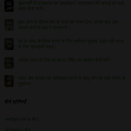
सूक्ष्मदर्शी से ट्राइकोम का अवलोकन: खरपतवार की कटाई का सही
04
उन्हें
और
फिमिंग:
नहीं।
कैसे
विषाक्तता
कैनबिस
समय कैसे जानें (
मार्च
नियंत्रित
के
ट्रेनिंग
करें,
लक्षणों
की
सूक्ष्मदर्शी
इस
(समाधान
कौन
से
फूल आने के दौरान भांग के पौधों को पोषण देना: पोषक तत्व और
04
पर
सहित)
सी
ट्राइकोम
पर
तकनीक
का
उनकी कमी के बारे में जानकारी (
मार्च
अपनानी
अवलोकन:
चाहिए?
खरपतवार
फूल
कोई
पर
की
आने
टिप्पणी
घर के अंदर कैनबिस उगाने के लिए सर्वोत्तम सुझाव: इंडोर ग्रो रूम्स
03
कटाई
के
नहीं
का
दौरान
है
के लिए शुरुआती गाइड (
मार्च
सही
भांग
समय
के
कोई
कैसे
पौधों
टिप्पणी
अधिक उपज के लिए SCROG विधि का उपयोग कैसे करें?
01
जानें)
को
नहीं)
पोषण
मार्च
(SCROG
कोई
देना:
विधि
टिप्पणी
पोषक
का
नहीं)
तत्व
उपयोग
स्वाद और प्रभाव को अधिकतम करने के लिए भांग को सही तरीके से
01
और
करके
उनकी
सुखाना:
मार्च
अधिक
कमी
उपज
सही
(कोई
के
प्राप्त
तरीका
टिप्पणी
बारे
करने
नहीं)
में
के
शीर्ष श्रेणियाँ
जानकारी)
बारे
पर
में
स्त्रीकृत भांग के बीज
ऑटोफ्लावर बीज