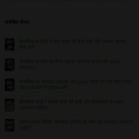
संबंधित पोस्ट
कैनाबिस के पौधों में जड़ सड़न को कैसे रोकें और उसका उपचार
09
कैसे करें?
मार्च
कैनाबिस
कोई
के
टिप्पणी
कैनाबिस के पत्तों का पीला पड़ना: सामान्य कारण और उनका
07
पौधों
नहीं
में
है।
समाधान (
मार्च
जड़
सड़न
कोई
टिप्पणी
को
नहीं)
कैनाबिस पर स्पाइडर माइट्स: इन pesky कीटों का पता कैसे लगाएं
06
कैसे
रोकें
और उन्हें कैसे नियंत्रित करें?
मार्च
और
उसका
कैनाबिस
कोई
उपचार
पर
टिप्पणी
कैनाबिस पौधों में पोषक तत्वों की कमी और विषाक्तता के लक्षण
05
कैसे
स्पाइडर
नहीं
करें,
माइट्स:
है।
(समाधान सहित)
मार्च
इस
इन
पर
pesky
कैनाबिस
कोई
कीटों
पौधों
टिप्पणी
टॉपिंग बनाम फिमिंग: कैनबिस ट्रेनिंग की कौन सी तकनीक अपनानी
05
का
में
नहीं
पता
पोषक
है
चाहिए?
मार्च
कैसे
तत्वों
लगाएं
की
टॉपिंग
कोई
और
कमी
बनाम
टिप्पणी