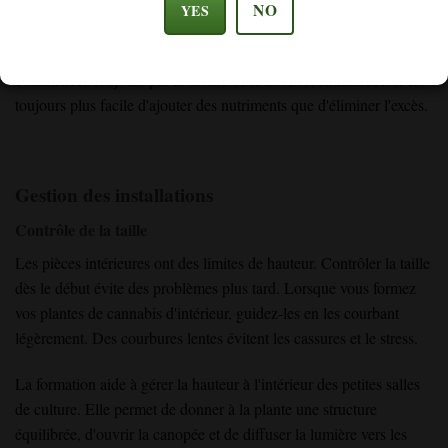
(K).
NO
YES
Achetez une gamme complète de nutriments en trois parties et
commencez toujours par la moitié de la dose recommandée. Il est
toujours plus facile d'ajouter des nutriments que d'éliminer l'excès.
Gestion des installations
Contrôle de la taille
Les pièces intérieures ont des limites de hauteur. Contrôler la taille
dès le début évite des problèmes plus tard. Lorsque vous formez
vos plantes de cannabis d'intérieur, guidez-les en les courbant
légèrement. Des courbures lentes évitent les cassures et le stress.
La formation aide à gérer la hauteur à l'intérieur des petites salles
de culture. Elle permet de donner à la plante une structure
équilibrée, d'ouvrir la canopée et de diffuser la lumière vers les