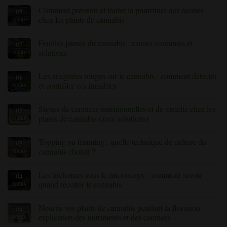
Comment prévenir et traiter la pourriture des racines
09
chez les plants de cannabis
MARS
Aucun
commentaire
Feuilles jaunes du cannabis : causes courantes et
07
sur
Comment
solutions
MARS
prévenir
et
Aucun
traiter
commentaire
Les araignées rouges sur le cannabis : comment détecter
06
la
sur
pourriture
Feuilles
et contrôler ces nuisibles
MARS
des
jaunes
racines
du
Aucun
chez
cannabis
commentaire
Signes de carences nutritionnelles et de toxicité chez les
05
les
:
sur
plants
causes
Les
plants de cannabis (avec solutions)
MARS
de
courantes
araignées
cannabis
et
rouges
Aucun
solutions
sur
commentaire
Topping ou fimming : quelle technique de culture du
05
le
sur
cannabis
les
cannabis choisir ?
MARS
:
signes
comment
de
Aucun
détecter
carences
commentaire
Les trichomes sous le microscope : comment savoir
04
et
nutritionnelles
sur
contrôler
et
Topping
quand récolter le cannabis
MARS
ces
de
ou
nuisibles
toxicité
fimming
Aucun
chez
:
commentaire
Nourrir vos plants de cannabis pendant la floraison :
04
les
quelle
sur
»
plants
technique
«
explication des nutriments et des carences
MARS
de
de
Les