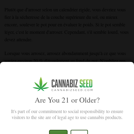
Plutôt que d'arroser selon un calendrier rigide, vous devriez vous
fier à la sécheresse de la couche supérieure du sol, ou mieux
encore, soulever le pot pour en évaluer le poids. Si le pot semble
léger, c'est le moment d'arroser. Cependant, s'il semble lourd, vous
devez attendre.
Lorsque vous arrosez, arrosez abondamment jusqu'à ce que vous
voyiez environ 20 % d'écoulement au fond du pot. N'oubliez pas
d'utiliser de l'eau propre, idéalement celle du robinet, qui ne
contient pas de contaminants tels que le chlore et dont le pH est
neutre.
La nutrition
Are You 21 or Older?
Vos plants de cannabis ont besoin de nutriments spécifiques à
It's part of our commitment to social responsibility to ensure
différentes étapes de leur cycle de vie. Pendant la phase végétative,
visitors to the site are of legal age to use cannabis products.
votre plant a besoin d'une forte teneur en azote (N). Pendant la
floraison, il a besoin de plus de phosphore (P) et de potassium