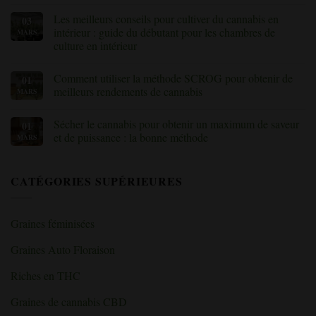
cannabis
culture
trichomes
Aucun
(avec
du
sous
commentaire
Les meilleurs conseils pour cultiver du cannabis en
03
solutions)
cannabis
le
sur
choisir
microscope
«
intérieur : guide du débutant pour les chambres de
MARS
?
:
Nourrir
culture en intérieur
comment
vos
savoir
plants
Aucun
quand
de
commentaire
récolter
cannabis
Comment utiliser la méthode SCROG pour obtenir de
01
sur
le
pendant
Les
meilleurs rendements de cannabis
MARS
cannabis
la
meilleurs
floraison
conseils
Aucun
:
pour
commentaire
explication
Sécher le cannabis pour obtenir un maximum de saveur
01
cultiver
sur
des
du
Comment
et de puissance : la bonne méthode
MARS
nutriments
cannabis
utiliser
et
en
la
Aucun
des
intérieur
méthode
commentaire
carences
:
SCROG
sur
»
CATÉGORIES SUPÉRIEURES
guide
pour
«
du
obtenir
Le
débutant
de
séchage
pour
meilleurs
du
les
rendements
cannabis
Graines féminisées
salles
de
pour
de
cannabis
une
culture
saveur
Graines Auto Floraison
en
et
intérieur
une
puissance
Riches en THC
maximales
:
la
Graines de cannabis CBD
bonne