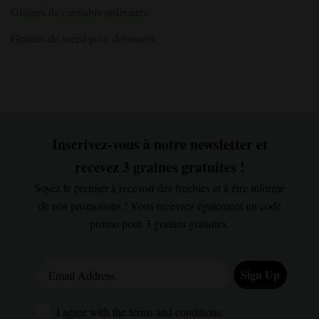
méthode
»
Graines de cannabis ordinaires
Graines de weed pour débutants
Inscrivez-vous à notre newsletter et
recevez 3 graines gratuites !
Soyez le premier à recevoir des freebies et à être informé
de nos promotions ! Vous recevrez également un code
promo pour 3 graines gratuites.
Email Address
Sign Up
I agree with the terms and conditions.
I agree with the terms and conditions.