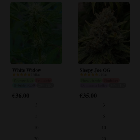
White Widow
Sleepy Joe OG
1 bilan
1 bilan
Photopériode
Féminisée
Photopériode
Féminisée
Hybride 50/50
20% THC
Dominante Indica
34% THC
€
36.00
€
35.00
Ce
Ce
produit
produit
3
3
a
a
plusieurs
plusieurs
5
5
variantes.
variantes.
10
10
Les
Les
options
options
20
20