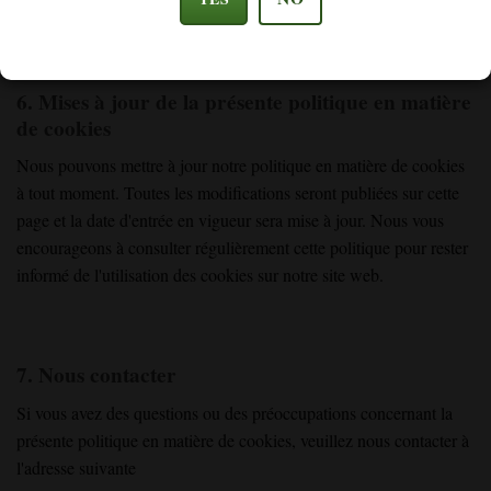
fonctionner.
6. Mises à jour de la présente politique en matière
de cookies
Nous pouvons mettre à jour notre politique en matière de cookies
à tout moment. Toutes les modifications seront publiées sur cette
page et la date d'entrée en vigueur sera mise à jour. Nous vous
encourageons à consulter régulièrement cette politique pour rester
informé de l'utilisation des cookies sur notre site web.
7. Nous contacter
Si vous avez des questions ou des préoccupations concernant la
présente politique en matière de cookies, veuillez nous contacter à
l'adresse suivante