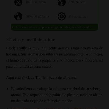
10-11 semanas
150-240 cm
500-700 g/planta
8-9 semanas
Los resultados se expresan en gramos después del secado
Efectos y perfil de sabor
Black Truffle
es muy indulgente gracias a una rica mezcla de
tricomas. Sus aromas son sutiles y no abrumadores. Aún mejor,
el humo es suave en la garganta y no induce toses innecesarias
para un fumeta experimentado.
Aquí está el
Black Truffle
mezcla de terpenos.
El cariofileno constituye la columna vertebral de su sabor y
aroma. Este terpeno, principalmente picante, también añade
un delicado toque de café recién molido.
El limoneno aporta un toque cítrico al perfil de sabor. Es