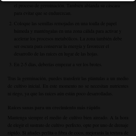
el proceso de germinación. También ablanda su cáscara
para evitar que se endurezcan.
Coloque las semillas remojadas en una toalla de papel
húmeda y manténgalas en una zona cálida para activar y
acelerar los procesos metabólicos. La zona también debe
ser oscura para conservar la energía y favorecer el
desarrollo de las raíces en lugar de las hojas.
En 2-5 días, deberías empezar a ver los brotes.
Tras la germinación, puedes transferir las plántulas a un medio
de cultivo inicial. En este momento no se necesitan nutrientes
ni riego, ya que las raíces aún están poco desarrolladas.
Raíces sanas para un crecimiento más rápido
Mantenga siempre el medio de cultivo bien aireado. A la hora
de elegir el sustrato de cultivo perfecto, opte por uno de drenaje
rápido. Si añades perlita o fibra de coco, mejorarás la textura de