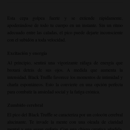
Esta cepa golpea fuerte y se extiende rápidamente,
apoderándose de todo tu cuerpo en un instante. Sin un ritmo
adecuado entre las caladas, el pico puede dejarte inconsciente
con el subidón a toda velocidad.
Excitación y energía
Al principio, sentirá una vigorizante ráfaga de energía que
brotará detrás de sus ojos. A medida que aumenta la
intensidad,
Black Truffle
favorece los momentos de intimidad y
charla espontáneos. Esto la convierte en una opción perfecta
para combatir la ansiedad social y la fatiga crónica.
Zumbido cerebral
El pico del
Black Truffle
se caracteriza por un colocón cerebral
alucinante. Te invade la mente con una oleada de claridad
mental y una suave euforia. Con una chispa creativa añadida,