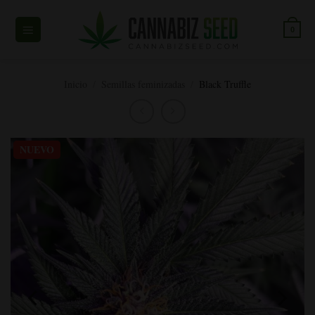
Ir
al
0
contenido
Inicio
/
Semillas feminizadas
/
Black Truffle
NUEVO