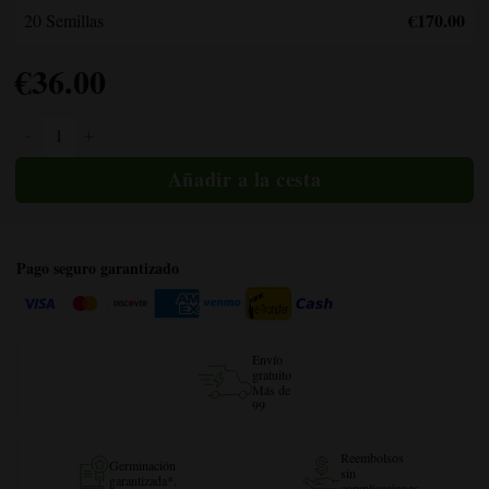
€170.00
20 Semillas
€
36.00
Cantidad de trufa negra
Pago seguro garantizado
Envío
gratuito
Más de
99
Reembolsos
Germinación
sin
garantizada*.
complicaciones