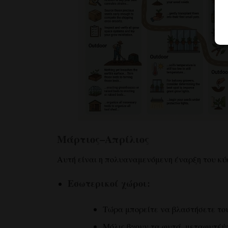
Μάρτιος–Απρίλιος
Αυτή είναι η πολυαναμενόμενη έναρξη του κύ
Εσωτερικοί χώροι:
Τώρα μπορείτε να βλαστήσετε το
Μόλις βγουν τα φυτά, μεταφυτέψτ