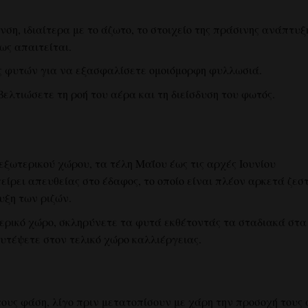
νση, ιδιαίτερα με το άζωτο, το στοιχείο της πράσινης ανάπτυξ
ως απαιτείται.
ς φυτών για να εξασφαλίσετε ομοιόμορφη φυλλωσιά.
λτιώσετε τη ροή του αέρα και τη διείσδυση του φωτός.
εξωτερικού χώρου, τα τέλη Μαΐου έως τις αρχές Ιουνίου
είρει απευθείας στο έδαφος, το οποίο είναι πλέον αρκετά ζεστ
υξη των ριζών.
ερικό χώρο, σκληρύνετε τα φυτά εκθέτοντάς τα σταδιακά στα
υτέψετε στον τελικό χώρο καλλιέργειας.
τους φάση, λίγο πριν μετατοπίσουν με χάρη την προσοχή τους