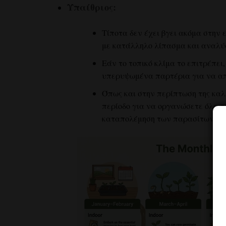
Υπαίθριος:
Τίποτα δεν έχει βγει ακόμα στην
με κατάλληλο λίπασμα και αναλύσ
Εάν το τοπικό κλίμα το επιτρέπει
υπερυψωμένα παρτέρια για να απ
Όπως και στην περίπτωση της καλ
περίοδο για να οργανώσετε όλα τα
καταπολέμηση των παρασίτων και