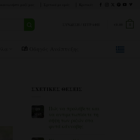
ικοινωνήστε μαζί μας
Σχετικά με εμάς
Κριτικές
ΣΎΝΔΕΣΗ / ΕΓΓΡΑΦΉ
€
0.00
0
Όλα
Οδηγός Ανάπτυξης
ΣΧΕΤΙΚΈΣ ΘΈΣΕΙΣ
Πώς να προλάβετε και
09
να αντιμετωπίσετε τη
ΜΑΡ
σήψη των ριζών στα
φυτά κάνναβης
Δεν
υπάρχουν