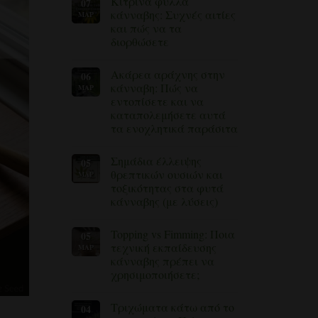
Κίτρινα φύλλα
07
σχόλια
για
κάνναβης: Συχνές αιτίες
ΜΑΡ
το
και πώς να τα
πώς
να
διορθώσετε
αποτρέψετε
και
Δεν
να
υπάρχουν
Ακάρεα αράχνης στην
06
αντιμετωπίσετε
σχόλια
για
τη
κάνναβη: Πώς να
ΜΆΡ
Κίτρινα
σήψη
εντοπίσετε και να
φύλλα
των
κάνναβης:
ριζών
καταπολεμήσετε αυτά
Συχνές
στα
τα ενοχλητικά παράσιτα
αιτίες
φυτά
και
κάνναβης
Δεν
πώς
υπάρχουν
να
Σημάδια έλλειψης
05
σχόλια
τα
για
θρεπτικών ουσιών και
ΜΆΡ
διορθώσετε
τα
τοξικότητας στα φυτά
ακάρεα
στην
κάνναβης (με λύσεις)
κάνναβη:
Πώς
Δεν
να
υπάρχουν
Topping vs Fimming: Ποια
05
εντοπίσετε
σχόλια
για
και
τεχνική εκπαίδευσης
ΜΆΡ
τα
να
κάνναβης πρέπει να
σημάδια
καταπολεμήσετε
έλλειψης
αυτά
χρησιμοποιήσετε;
θρεπτικών
τα
ουσιών
Δεν
ενοχλητικά
και
υπάρχουν
παράσιτα
Τριχώματα κάτω από το
04
τοξικότητας
σχόλια
για
στα