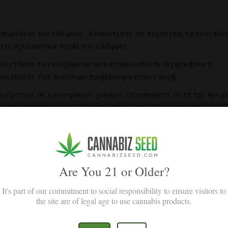
 επιφάνεια του εδάφους. Ανακατέψτε τα παρτέρια, εμπλουτίστ
τε σχολαστικά το pH του εδάφους.
, εξετάστε το ενδεχόμενο να κατασκευάσετε θερμοκήπια ή
οκτήσετε ένα πολύτιμο προβάδισμα στην εποχή.
λιέργειας σε εσωτερικούς χώρους, αξιοποιήστε αυτή την ήρεμ
 απαραίτητα εργαλεία, τα τρόφιμα, τις λύσεις για την
 τα συστήματα ελέγχου του περιβάλλοντος.
Are You 21 or Older?
It's part of our commitment to social responsibility to ensure visitors to
the site are of legal age to use cannabis products.