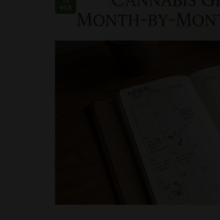
18
ΦΕΒ