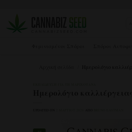
Μετάβαση
στο
περιεχόμενο
Αν
για
Φεμινισμένοι Σπόροι
Σπόροι Αυτοφυ
Αρχική σελίδα
/
Ημερολόγιο καλλιέργ
ΕΚΠΑΊΔΕΥΣΗ ΓΙΑ ΤΗ ΜΑΡΙΧΟΥΆΝΑ
Ημερολόγιο καλλιέργειας
UPDATED ON
2 ΜΑΡΤΊΟΥ 2026
ΑΠΌ
BRUNO EASTMAN