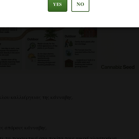
NO
YES
κλου καλλιέργειας της κάνναβης.
υς σπόρους κάνναβης.
ε τα προσεκτικά στα πρώτα τους μικρά γλαστράκια.