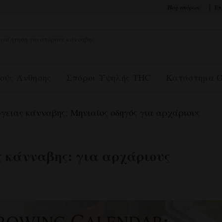
Blog σπόρων
Επ
αζήτηση
:
ούς Άνθησης
Σπόροι Υψηλής THC
Κατάστημα 
ειας κάνναβης: Μηνιαίος οδηγός για αρχάριους
 κάνναβης: για αρχάριους