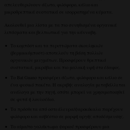
απελευθερώνουν άζωτο, φώσφορο, κάλιο και
μικροθρεπτικά συστατικά σε ισορροπημένα κύματα.
Ακολουθεί μια λίστα με τα πιο συνηθισμένα οργανικά
λιπάσματα και βελτιωτικά για την κάνναβη.
Το κομπόστ και τα περιττώματα σκουληκιών
(βερμικκόμποστ) αποτελούν τη βάση πολλών
οργανικών μειγμάτων. Προσφέρουν θρεπτικά
συστατικά, μικρόβια και πιο μαλακή υφή στο έδαφος.
Το Bat Guano προσφέρει άζωτο, φώσφορο και κάλιο σε
ένα φυσικό πακέτο. Η ακριβής αναλογία μεταβάλλεται
ανάλογα με την πηγή, οπότε μπορεί να χρησιμοποιηθεί
σε φυτά ή λουλούδια.
Τα πρόσθετα από οστεάλευρα/ψαροκόκαλα παρέχουν
φώσφορο και ασβέστιο σε μορφή αργής αποδέσμευσης.
Το αίμα/το γαλάκτωμα ψαριού προσφέρουν μια