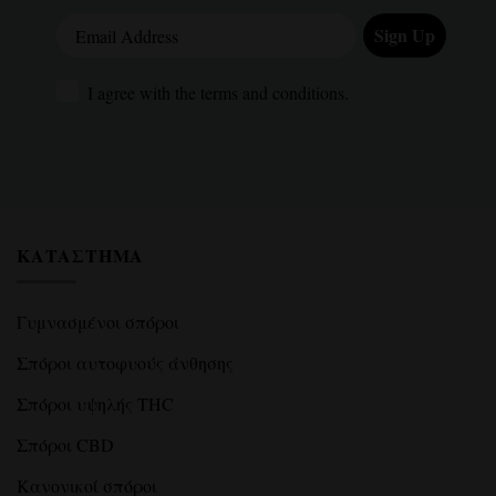
Email Address
Sign Up
I agree with the terms and conditions.
I agree with the terms and conditions.
ΚΑΤΆΣΤΗΜΑ
Γυμνασμένοι σπόροι
Σπόροι αυτοφυούς άνθησης
Σπόροι υψηλής THC
Σπόροι CBD
Κανονικοί σπόροι