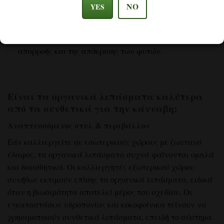
NO
YES
Η συνθετική λίπανση απαιτεί συχνή παρακολούθηση
και τεχνική εμπειρογνωμοσύνη. Αυτό περιλαμβάνει
τακτικούς ελέγχους του pH, της αγωγιμότητας, της
απορροής και της απόκρισης των φυτών.
Είναι τα οργανικά λιπάσματα καλύτερα
από τα συνθετικά για την κάνναβη;
Αναπτυσσόμενος στυλ & περιβάλλον
Εάν καλλιεργείτε σε εσωτερικούς χώρους με ζωντανό
έδαφος, τα οργανικά λιπάσματα συχνά φαίνονται ομαλά
και διαισθητικά. Οι καλλιεργητές εξωτερικού χώρου
συνήθως εκτιμούν επίσης τα οργανικά λιπάσματα, ειδικά
όταν η βιωσιμότητα αποτελεί μέρος του σχεδίου. Οι
εγκαταστάσεις υδροπονίας και κοκοφοίνικα τείνουν να
χρησιμοποιούν συνθετικά λιπάσματα, επειδή το σύστημα