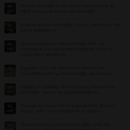
Πώς να προλάβετε και να αντιμετωπίσετε τη
09
σήψη των ριζών στα φυτά κάνναβης
ΜΑΡ
Δεν
υπάρχουν
Κίτρινα φύλλα κάνναβης: Συχνές αιτίες και πώς
07
σχόλια
για
να τα διορθώσετε
ΜΑΡ
το
πώς
Δεν
να
υπάρχουν
Ακάρεα αράχνης στην κάνναβη: Πώς να
06
αποτρέψετε
σχόλια
και
για
εντοπίσετε και να καταπολεμήσετε αυτά τα
ΜΆΡ
να
Κίτρινα
ενοχλητικά παράσιτα
αντιμετωπίσετε
φύλλα
τη
κάνναβης:
Δεν
σήψη
Συχνές
υπάρχουν
των
αιτίες
Σημάδια έλλειψης θρεπτικών ουσιών και
05
σχόλια
ριζών
και
για
τοξικότητας στα φυτά κάνναβης (με λύσεις)
ΜΆΡ
στα
πώς
τα
φυτά
να
ακάρεα
Δεν
κάνναβης
τα
στην
υπάρχουν
διορθώσετε
Topping vs Fimming: Ποια τεχνική εκπαίδευσης
05
κάνναβη:
σχόλια
Πώς
για
κάνναβης πρέπει να χρησιμοποιήσετε;
ΜΆΡ
να
τα
εντοπίσετε
σημάδια
Δεν
και
έλλειψης
υπάρχουν
Τριχώματα κάτω από το μικροσκόπιο: Πώς να
04
να
θρεπτικών
σχόλια
καταπολεμήσετε
ουσιών
για
ξέρετε πότε να συγκομίσετε το χόρτο
ΜΆΡ
αυτά
και
το
τα
τοξικότητας
Topping
Δεν
ενοχλητικά
στα
vs
υπάρχουν
Τροφοδοσία των φυτών κάνναβης κατά την
04
παράσιτα
φυτά
Fimming:
σχόλια
κάνναβης
Ποια
για
ανθοφορία: Επεξήγηση των θρεπτικών
ΜΆΡ