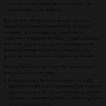
εντελώς, τα ωφέλιμα βακτήρια και οι μύκητες θα
αδρανοποιηθούν ή θα πεθάνουν.
Μόλις αυτό το σύστημα «χωρίς όργωμα» ή ζωντανό
έδαφος εγκατασταθεί, θα διαπιστώσετε ότι απαιτεί
εκπληκτικά λίγη συντήρηση. Δεν χρειάζεται να
αναμιγνύετε καθημερινά πολύπλοκες χημικές αναλογίες.
Αντ' αυτού, η δουλειά σας γίνεται να καθοδηγείτε τη
διαδικασία, διασφαλίζοντας ότι το έδαφος έχει ό,τι
χρειάζεται, και η βιολογία αναλαμβάνει τα υπόλοιπα.
Πλεονεκτήματα των οργανικών θρεπτικών ουσιών
στην καλλιέργεια κάνναβης
Γεύση και άρωμα: Πολλοί καλλιεργητές κάνναβης
ορκίζονται στα βελτιωμένα και καθαρότερα τερπενικά
προφίλ των ανθών τους. Χωρίς υπολείμματα αλατιού
στα άνθη, τα οργανικά θρεπτικά συστατικά παράγουν
γενικά πιο απαλό καπνό.