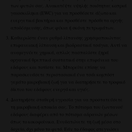
των φυτών σας. Ανακατέψτε υψηλής ποιότητας κοπριά
γαιοσκώληκα (EWC) για να προσθέσετε άζωτο και
ευεργετικά βακτήρια και προσθέστε πρόσθετα αργής
αποδέσμευσης, όπως φύκια ή σκόνη πετρωμάτων.
Καθιερώστε έναν ρυθμό λίπανσης χρησιμοποιώντας
επιφανειακή λίπανση και βιοδραστικά τσάγια. Αντί να
αναμιγνύετε χημικά, απλώς πασπαλίστε ξηρά
οργανικά θρεπτικά συστατικά στην επιφάνεια του
εδάφους και ποτίστε τα. Μπορείτε επίσης να
παρασκευάσετε περιστασιακά ένα τσάι κομπόστ
γεμάτο μικροβιακή ζωή για να διατηρήσετε το τροφικό
δίκτυο του εδάφους ενεργό και υγιές.
Διατηρήστε σταθερή υγρασία για να προστατεύσετε
τη μικροβιακή αποικία σας. Το πότισμα του ζωντανού
εδάφους διαφέρει από το πότισμα αδρανών μέσων
όπως το κοκοφοίνικα. Ενυδατώνετε τη ζωή μέσα στο
δοχείο, όχι μόνο το φυτό. Εάν το έδαφος στεγνώσει