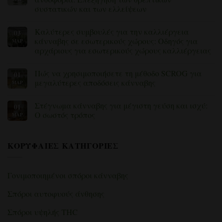
(με
τεχνική
το
συστατικών και των ελλείψεων
λύσεις)
εκπαίδευσης
άρθρο
κάνναβης
«Τριχώματα
Δεν
πρέπει
κάτω
υπάρχουν
να
από
Καλύτερες συμβουλές για την καλλιέργεια
03
σχόλια
χρησιμοποιήσετε;
το
για
κάνναβης σε εσωτερικούς χώρους: Οδηγός για
ΜΆΡ
μικροσκόπιο:
τη
Πώς
αρχάριους για εσωτερικούς χώρους καλλιέργειας
λίπανση
να
των
ξέρετε
Δεν
φυτών
πότε
υπάρχουν
κάνναβης
Πώς να χρησιμοποιήσετε τη μέθοδο SCROG για
01
να
σχόλια
κατά
για
συγκομίσετε
μεγαλύτερες αποδόσεις κάνναβης
ΜΑΡ
την
τις
το
ανθοφορία:
καλύτερες
κάνναβη»
Δεν
Επεξήγηση
συμβουλές
υπάρχουν
των
Στέγνωμα κάνναβης για μέγιστη γεύση και ισχύ:
01
για
σχόλια
θρεπτικών
την
για
Ο σωστός τρόπος
ΜΑΡ
συστατικών
καλλιέργεια
το
και
κάνναβης
πώς
Δεν
των
σε
να
υπάρχουν
ελλείψεων
εσωτερικούς
χρησιμοποιήσετε
σχόλια
ΚΟΡΥΦΑΊΕΣ ΚΑΤΗΓΟΡΊΕΣ
χώρους:
τη
για
Οδηγός
μέθοδο
την
για
SCROG
επεξεργασία
αρχάριους
για
της
για
μεγαλύτερες
κάνναβης
Γονιμοποιημένοι σπόροι κάνναβης
εσωτερικούς
αποδόσεις
για
χώρους
κάνναβης
μέγιστη
καλλιέργειας
γεύση
Σπόροι αυτοφυούς άνθησης
και
ισχύ:
Ο
Σπόροι υψηλής THC
σωστός
τρόπος