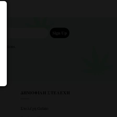
Sign Up
ditions.
onditions.
ΔΗΜΟΦΙΛΉ ΣΤΕΛΈΧΗ
Στελέχη Gelato