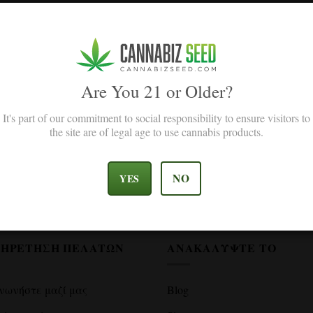
ό μας δελτίο και
Email Address
Are You 21 or Older?
 σπόρους!
It's part of our commitment to social responsibility to ensure visitors to
δωρεάν προσφορές και θα
I agree with the terms and con
I agree with the terms and c
the site are of legal age to use cannabis products.
νέργειες! Θα λάβετε επίσης
 δωρεάν σπόρους.
NO
YES
ΗΡΈΤΗΣΗ ΠΕΛΑΤΏΝ
ΑΝΑΚΑΛΎΨΤΕ ΤΟ
νωνήστε μαζί μας
Blog