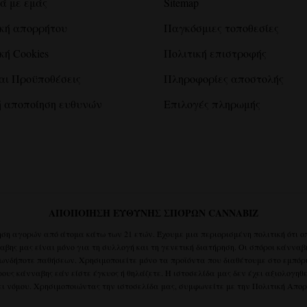
ά με εμάς
Sitemap
ική απορρήτου
Παγκόσμιες τοποθεσίες
κή Cookies
Πολιτική επιστροφής
αι Προϋποθέσεις
Πληροφορίες αποστολής
ή αποποίηση ευθυνών
Επιλογές πληρωμής
ΑΠΟΠΟΊΗΣΗ ΕΥΘΎΝΗΣ ΣΠΌΡΩΝ CANNABIZ
ση αγορών από άτομα κάτω των 21 ετών. Έχουμε μια περιορισμένη πολιτική ότι ο
ης μας είναι μόνο για τη συλλογή και τη γενετική διατήρηση. Οι σπόροι κάνναβ
ωνδήποτε παθήσεων. Χρησιμοποιείτε μόνο τα προϊόντα που διαθέτουμε στο εμπόρι
ους κάνναβης εάν είστε έγκυος ή θηλάζετε. Η ιστοσελίδα μας δεν έχει αξιολογηθ
ι νόμου. Χρησιμοποιώντας την ιστοσελίδα μας, συμφωνείτε με την
Πολιτική Απο