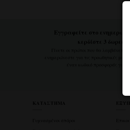
Εγγραφείτε στο ενημερωτικ
κερδίστε 3 δωρεάν
Γίνετε οι πρώτοι που θα λαμβάνετε 
ενημερώνεστε για τις προωθητικές μας ε
έναν κωδικό προσφοράς για 3
ΚΑΤΆΣΤΗΜΑ
ΕΞΥΠ
Γυμνασμένοι σπόροι
Επικοι