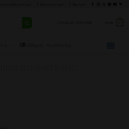
ικοινωνήστε μαζί μας
Σχετικά με εμάς
Κριτικές
ΣΎΝΔΕΣΗ / ΕΓΓΡΑΦΉ
€
0.00
0
Όλα
Οδηγός Ανάπτυξης
ΉΡΩΣΗ ΠΑΡΑΓΓΕΛΊΑΣ