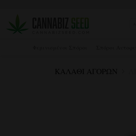
Μετάβαση
στο
περιεχόμενο
Αν
για
Φεμινισμένοι Σπόροι
Σπόροι Αυτοφυ
ΚΑΛΆΘΙ ΑΓΟΡΏΝ
Λ