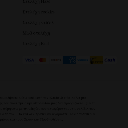
Στελέχη Haze
Στελέχη cookies
Στελέχη ντίζελ
Μωβ στελέχη
Στελέχη Kush
ποιοσδήποτε κάτω από αυτή την ηλικία δεν θα λάβει μια
ης που πουλάμε στην ιστοσελίδα μας δεν προορίζονται για τη
ο σύμφωνα με τις οδηγίες που αναφέρονται στις σελίδες των
εί από τον FDA και δεν πρέπει να αγοραστεί εάν η τοποθεσία
ρρήτου
και τους
Όρους και Προϋποθέσεις.