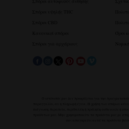
Σπόροι αυτοφυούς άνθησης
Σχετικ
Σπόροι υψηλής THC
Πολιτ
Σπόροι CBD
Πολιτι
Κανονικοί σπόροι
Όροι κ
Σπόροι για αρχάριους
Νομικ
Ο ιστότοπός μας δεν προορίζεται για την πραγματοποίη
παραγγελία, αν η πληρωμή έγινε. Η χρήση των σπόρων κάνναβ
διάγνωση, θεραπεία, περίθαλψη ή πρόληψη ασθενειών ή οποι
προϊόντων μας. Μην χρησιμοποιείτε τα προϊόντα μας με σπόρ
σας απαγορεύει αυτά τα προϊόντα βάσε