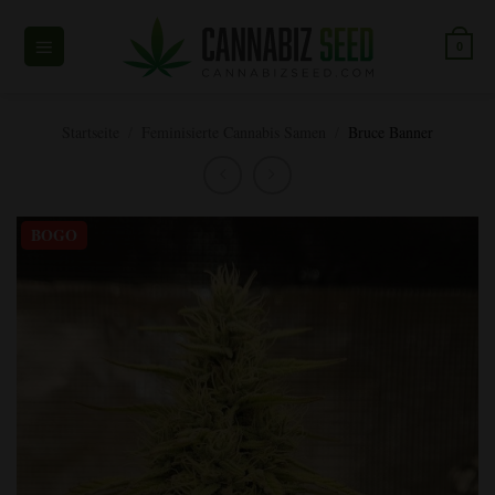
Zum
Inhalt
0
springen
Startseite
/
Feminisierte Cannabis Samen
/
Bruce Banner
BOGO