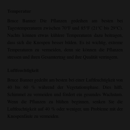
Bruce Banner Cannabis Plant Indoor"
Temperatur
srcset="https://cannabizseed.com/wp-
content/uploads/2021/08/Bruce-Banner-Indoor-768x1024.jpg
Bruce Banner
Die Pflanzen gedeihen am besten bei
768w, https://cannabizseed.com/wp-
Tagestemperaturen zwischen 70°F und 85°F (21°C bis 29°C).
content/uploads/2021/08/Bruce-Banner-Indoor-225x300.jpg
Nachts können etwas kühlere Temperaturen dazu beitragen,
225w, https://cannabizseed.com/wp-
dass sich die Knospen besser bilden. Es ist wichtig, extreme
content/uploads/2021/08/Bruce-Banner-Indoor-113x150.jpg
Temperaturen zu vermeiden, denn sie können die Pflanzen
113w, https://cannabizseed.com/wp-
stressen und ihren Gesamtertrag und ihre Qualität verringern.
content/uploads/2021/08/Bruce-Banner-Indoor-1152x1536.jpg
1152w, https://cannabizseed.com/wp-
Luftfeuchtigkeit
content/uploads/2021/08/Bruce-Banner-Indoor-1536x2048.jpg
Bruce Banner
gedeiht am besten bei einer Luftfeuchtigkeit von
1536w, https://cannabizseed.com/wp-
40 bis 60 % während der Vegetationsphase. Dies hilft,
content/uploads/2021/08/Bruce-Banner-Indoor-510x680.jpg
Schimmel zu vermeiden und fördert ein gesundes Wachstum.
510w, https://cannabizseed.com/wp-
Wenn die Pflanzen zu blühen beginnen, senken Sie die
content/uploads/2021/08/Bruce-Banner-Indoor-scaled.jpg
Luftfeuchtigkeit auf 40 % oder weniger, um Probleme mit der
1440w" sizes="auto, (max-width: 768px) 100vw, 768px"
Knospenfäule zu vermeiden.
title="
Bruce Banner
Indoor | Cannabiz Seed" loading="lazy"
/>