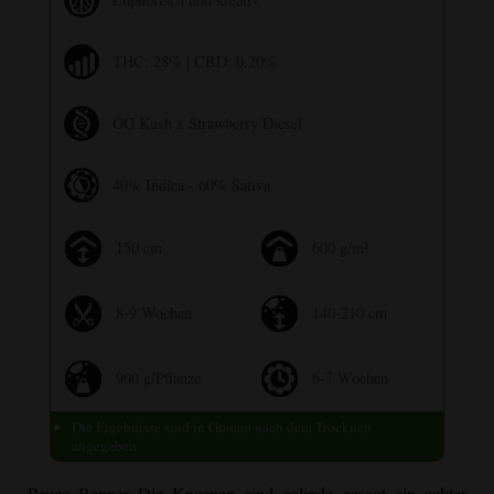
THC: 28% | CBD: 0.20%
OG Kush
x Strawberry Diesel
40% Indica - 60% Sativa
150 cm
600 g/m²
8-9 Wochen
140-210 cm
900 g/Pflanze
6-7 Wochen
Die Ergebnisse sind in Gramm nach dem Trocknen
angegeben.
Bruce Banner
Die Knospen sind gelinde gesagt ein echter