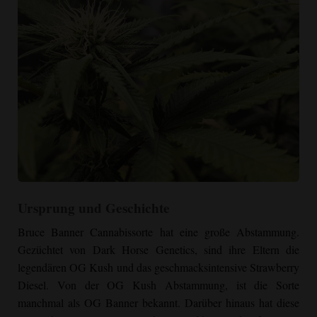
Bruce Banner Growing Indoor"
Ursprung und Geschichte
srcset="https://cannabizseed.com/wp-
content/uploads/2021/08/Bruce-Banner-Growing-scaled.jpg
Bruce Banner
Cannabissorte hat eine große Abstammung.
1440w, https://cannabizseed.com/wp-
Gezüchtet von Dark Horse Genetics, sind ihre Eltern die
content/uploads/2021/08/Bruce-Banner-Growing-225x300.jpg
legendären
OG Kush
und das geschmacksintensive Strawberry
225w, https://cannabizseed.com/wp-
Diesel. Von der
OG Kush
Abstammung, ist die Sorte
content/uploads/2021/08/Bruce-Banner-Growing-
manchmal als OG Banner bekannt. Darüber hinaus hat diese
768x1024.jpg 768w, https://cannabizseed.com/wp-