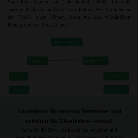
Sorte ihren Namen von "The Incredible Hulk" für seine
content/uploads/2021/08/Bruce-Banner-Growing-113x150.jpg
sperrige Wachstum und monströse Potenz. Wie Sie unten in
113w, https://cannabizseed.com/wp-
der Tabelle sehen können, listen wir den vollständigen
content/uploads/2021/08/Bruce-Banner-Growing-
Hintergrund von
Bruce Banner
.
1152x1536.jpg 1152w, https://cannabizseed.com/wp-
content/uploads/2021/08/Bruce-Banner-Growing-
1536x2048.jpg 1536w, https://cannabizseed.com/wp-
content/uploads/2021/08/Bruce-Banner-Growing-510x680.jpg
510w" sizes="auto, (max-width: 1440px) 100vw, 1440px"
title="
Bruce Banner
Innenanbau | Cannabiz Seed"
loading="lazy" />
Abonnieren Sie unseren Newsletter und
erhalten Sie 3 kostenlose Samen!
Seien Sie der Erste, der kostenlose Angebote und
aktuelle Informationen zu unseren Aktionen erhält! Sie