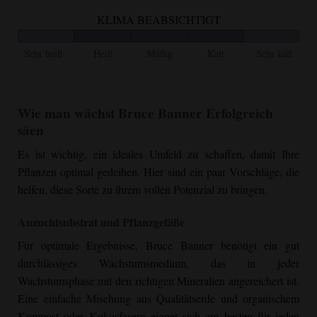
KLIMA BEABSICHTIGT
Sehr heiß
Heiß
Mäßig
Kalt
Sehr kalt
Wie man wächst
Bruce Banner
Erfolgreich
säen
Es ist wichtig, ein ideales Umfeld zu schaffen, damit Ihre
Pflanzen optimal gedeihen. Hier sind ein paar Vorschläge, die
helfen, diese Sorte zu ihrem vollen Potenzial zu bringen.
Anzuchtsubstrat und Pflanzgefäße
Für optimale Ergebnisse,
Bruce Banner
benötigt ein gut
durchlässiges Wachstumsmedium, das in jeder
Wachstumsphase mit den richtigen Mineralien angereichert ist.
Eine einfache Mischung aus Qualitätserde und organischem
Kompost oder Kokosfasern eignet sich am besten für jeden