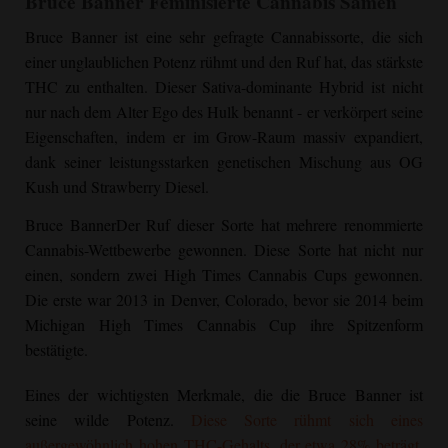
Bruce Banner
Feminisierte Cannabis Samen
Bruce Banner
ist eine sehr gefragte Cannabissorte, die sich
einer unglaublichen Potenz rühmt und den Ruf hat, das stärkste
THC zu enthalten. Dieser Sativa-dominante Hybrid ist nicht
nur nach dem Alter Ego des Hulk benannt - er verkörpert seine
Eigenschaften, indem er im Grow-Raum massiv expandiert,
dank seiner leistungsstarken genetischen Mischung aus
OG
Kush
und Strawberry Diesel.
Bruce Banner
Der Ruf dieser Sorte hat mehrere renommierte
Cannabis-Wettbewerbe gewonnen. Diese Sorte hat nicht nur
einen, sondern zwei High Times Cannabis Cups gewonnen.
Die erste war 2013 in Denver, Colorado, bevor sie 2014 beim
Michigan High Times Cannabis Cup ihre Spitzenform
bestätigte.
Eines der wichtigsten Merkmale, die die
Bruce Banner
ist
seine wilde Potenz.
Diese Sorte rühmt sich eines
außergewöhnlich hohen THC-Gehalts, der etwa 28% beträgt.