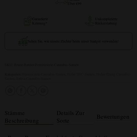
Über €99
Garantierte
Unkomplizierte
Keimung*
Rückerstattung
Sehen Sie, wie unsere Züchter heute unser Saatgut verwenden!
SKU:
Bruce-Banner-Feminisierte-Cannabis-Samen
Kategorien:
Feminisierte Cannabis-Samen
,
Hohe THC-Samen
,
Hoher Ertrag Cannabis-
Samen
,
Sativa-Cannabis-Samen
Stämme
Details Zur
Bewertungen
Beschreibung
Sorte