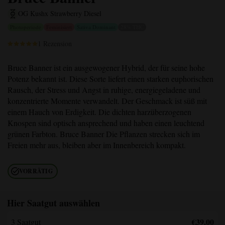
OG Kush
x Strawberry Diesel
Photoperiode
Feminisiert
Sativa Dominant
28% THC
1 Rezension
Bruce Banner
ist ein ausgewogener Hybrid, der für seine hohe
Potenz bekannt ist. Diese Sorte liefert einen starken euphorischen
Rausch, der Stress und Angst in ruhige, energiegeladene und
konzentrierte Momente verwandelt. Der Geschmack ist süß mit
einem Hauch von Erdigkeit. Die dichten harzüberzogenen
Knospen sind optisch ansprechend und haben einen leuchtend
grünen Farbton.
Bruce Banner
Die Pflanzen strecken sich im
Freien mehr aus, bleiben aber im Innenbereich kompakt.
VORRÄTIG
Hier Saatgut auswählen
€39.00
3 Saatgut