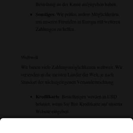
Bestellung an der Kasse aufgegeben haben.
Sonstiges
: Wir prüfen andere Möglichkeiten,
um unseren Freunden in Europa mit weiteren
Zahlungen zu helfen.
Weltweit
Wir bieten viele Zahlungsmöglichkeiten weltweit. Wir
versenden in die meisten Länder der Welt, je nach
Standort der nächstgelegenen Versandeinrichtung.
Kreditkarte
: Bestellungen werden in USD
belastet, wenn Sie Ihre Kreditkarte auf unserer
Website eingeben.
Venmo
: Sie können Venmo an der Kasse
auswählen. Folgen Sie den Schritten auf der