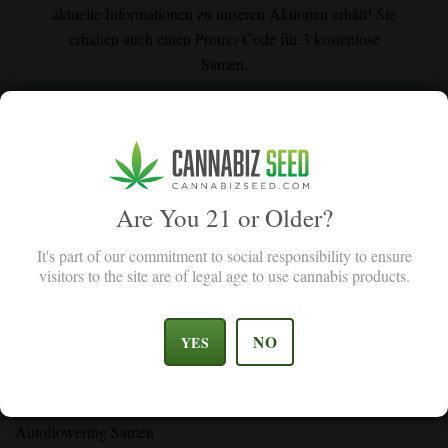
aktuelle Informationen zu unseren Aktionen erhält! Sie
erhalten auch einen Promo-Code für 3 kostenlose
Samen.
Email Address
Sign Up
I agree with the terms and conditions.
I agree with the terms and conditions.
Are You 21 or Older?
It's part of our commitment to social responsibility to ensure
visitors to the site are of legal age to use cannabis products.
SHOP
NO
YES
Feminisierte Samen
Autoflowering Samen