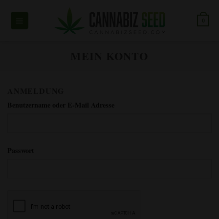
Zum
Inhalt
0
springen
MEIN KONTO
ANMELDUNG
*erforderlich
Benutzername oder E-Mail Adresse
*erforderlich
Passwort