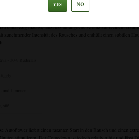
NO
YES
erende erfrischende sensorische Erlebnis aus?
und zitrusartigen Noten zu einer olfaktorischen Entdeckungsreise ein. R
u einen Zug machst, tanzt das anfängliche Aroma auf Deinem Gaumen
it zunehmender Intensität des Rausches und enthüllt einen subtilen H
h.
tiva - 30% Ruderalis
 Giggly
en und Limonen
e, süß
e Autoflower
liefert einen rasanten Start in den Rausch und einen ex
inuten stimulieren. Der Comedown ist jedoch relativ ruhig und lässt D