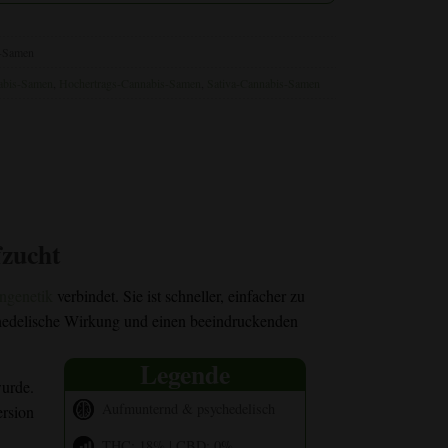
s-Samen
abis-Samen
,
Hochertrags-Cannabis-Samen
,
Sativa-Cannabis-Samen
fzucht
ngenetik
verbindet. Sie ist schneller, einfacher zu
ychedelische Wirkung und einen beeindruckenden
Legende
urde.
Aufmunternd & psychedelisch
rsion
THC: 18% | CBD: 0%