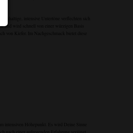
eichhaltige, intensive Untertöne verflechten sich
 und wird schnell von einer würzigen Basis
auch von Kiefer. Im Nachgeschmack bietet diese
trem intensiven Höhepunkt. Es wird Deine Sinne
ich nach einer aufregenden Erfahrung verjüngt