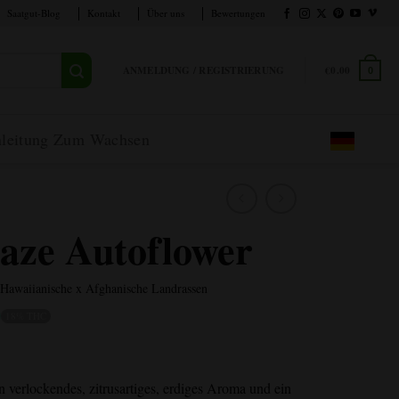
Saatgut-Blog
Kontakt
Über uns
Bewertungen
ANMELDUNG / REGISTRIERUNG
€
0.00
0
leitung Zum Wachsen
aze Autoflower
 Hawaiianische x Afghanische Landrassen
18% THC
n verlockendes, zitrusartiges, erdiges Aroma und ein