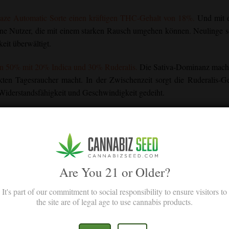
Haze Automatic Sorte einen kräftigen THC-Gehalt von 18%.
Und mit 
ene Nutzer, die mit einem starken Rausch umgehen können. Neulinge s
keit überwältigt.
von 50% mit 20% Indica und 30% Ruderalis.
Die Sativa-Dominanz macht
ten Tagesraucher macht. In der Zwischenzeit sorgt die Ruderalis-Ge
 Widerstandsfähigkeit und Geschwindigkeit gedeiht.
uto anschaut, wird man von ihrer Dichte und Stämmigkeit erstaunt 
eigen eine schwere Sativa-Abstammung mit einer langen, Fuchsschwan
farbene Blütenstempel kontrastieren wunderschön mit der glitze
llenden.
Are You 21 or Older?
It's part of our commitment to social responsibility to ensure visitors to
profil
the site are of legal age to use cannabis products.
 Terpenprofil. Caryophyllen, Myrcen und Limonen-Terpene mischen si