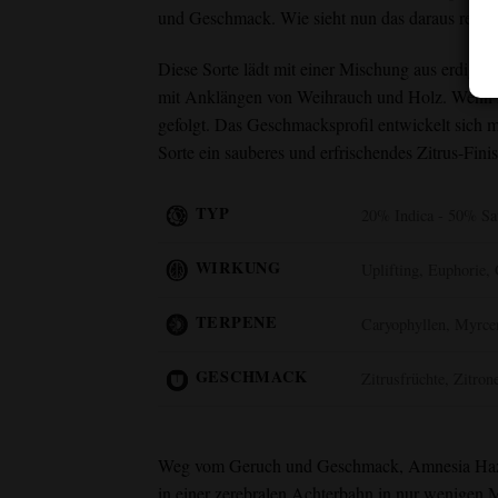
und Geschmack. Wie sieht nun das daraus resulti
Diese Sorte lädt mit einer Mischung aus erdigen 
mit Anklängen von Weihrauch und Holz. Wenn D
gefolgt. Das Geschmacksprofil entwickelt sich m
Sorte ein sauberes und erfrischendes Zitrus-Finis
TYP
20% Indica - 50% Sa
WIRKUNG
Uplifting, Euphorie,
TERPENE
Caryophyllen, Myrc
GESCHMACK
Zitrusfrüchte, Zitron
Weg vom Geruch und Geschmack,
Amnesia Haz
in einer zerebralen Achterbahn in nur wenigen M