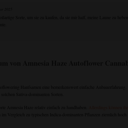
ar 2025
artige Sorte, um sie zu kaufen, da sie mir half, meine Laune zu heben
nte.
tum von
Amnesia Haze Autoflower
Cannab
autoflowering Hanfsamen eine bemerkenswert einfache Anbauerfahrung.
solchen Sativa-dominanten Sorten.
Sorte Amnesia Haze relativ einfach zu handhaben.
Allerdings können ih
im Vergleich zu typischen Indica-dominanten Pflanzen ziemlich hoch s