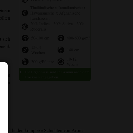
Thailändische x Jamaikanische x
einem
Hawaiianische x Afghanische
ollten
Landrassen
20% Indica - 50% Sativa - 30%
Ruderalis
50-100 cm
400-600 g/m²
 sich
netik
13-14
140 cm
Wochen
10-12
300 g/Pflanze
Wochen
sein,
Die Ergebnisse sind in Gramm nach dem
zform
Trocknen angegeben.
rnden
ch und bilden komplexe Schichten von Aroma