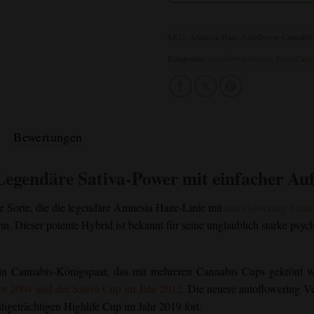
SKU:
Amnesia-Haze-Autoflower-Cannabi
Kategorien:
Autoflower-Samen
,
Haze-Cann
Bewertungen
Legendäre Sativa-Power mit einfacher Au
e Sorte, die die legendäre Amnesia Haze-Linie mit
autoflowering Same
in. Dieser potente Hybrid ist bekannt für seine unglaublich starke ps
ein Cannabis-Königspaar, das mit mehreren Cannabis Cups gekrönt w
r 2004 und der Sativa Cup im Jahr 2012.
Die neuere autoflowering Ve
tigeträchtigen Highlife Cup im Jahr 2019 fort.