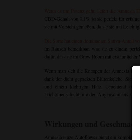
Wenn es um Potenz geht, liefert die Amnesia 
CBD-Gehalt von 0,1% ist sie perfekt für erfahr
sie mit Vorsicht genießen, da sie sie mit Leichtig
Die Sorte hat einen dominanten Sativa-Anteil 
im Rausch bemerkbar, was sie zu einem perfek
dafür, dass sie im Grow Room mit erstaunlicher
Wenn man sich die Knospen der Amnesia Haze A
dank der dicht gepackten Blütenkelche. Sie z
und einem klebrigen Harz. Leuchtend orange
Trichomenschicht, um den Augenschmaus zu vo
Wirkungen und Geschmacks
Amnesia Haze Autoflower
bietet ein komplexes