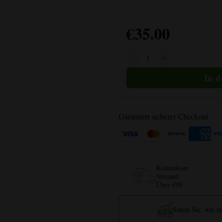
€
35.00
Amnesia Haze Autoflower Men
Garantiert sicherer Checkout
Kostenloser
Versand
Über €99
Sehen Sie, wie u