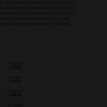
. Die Potenz dieser Sativa ist vom ersten Zug an
rhebende und euphorische Wirkung. Die langen,
chimmern im Licht mit einer dicken Harzschicht.
gedeiht gut in warmen Klimazonen. Sie ist sehr
e, reagiert aber empfindlich auf Überfütterung.
3 Saatgut
€35.00
5 Saatgut
€53.00
10 Saatgut
€100.00
20 Saatgut