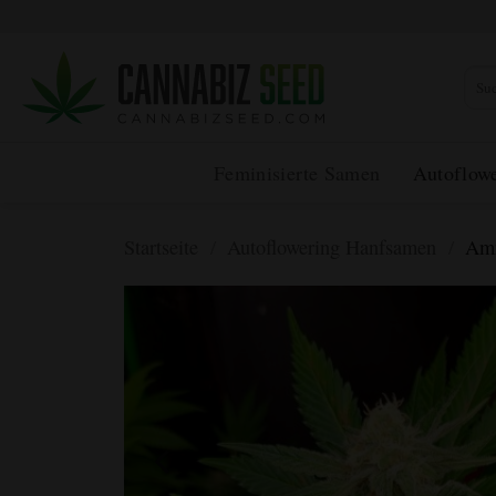
Zum
Inhalt
springen
Such
nach:
Feminisierte Samen
Autoflow
Startseite
/
Autoflowering Hanfsamen
/
Amn