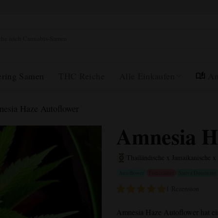
e
ering Samen
THC Reiche
Alle Einkaufen
An
esia Haze Autoflower
Amnesia H
Thailändische x Jamaikanische x
Autoflower
Feminisiert
Sativa Dominant
1 Rezension
Amnesia Haze Autoflower
hat ei