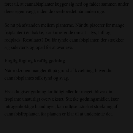
fører til, at cannabisplanter lægger sig ned og falder sammen under
deres egen vægt, inden de overhovedet når anden uge.
Se nu på afstanden mellem planterne. Når du placerer for mange
frøplanter i én bakke, konkurrerer de om alt – lys, luft og
rodplads. Resultatet? Du får tynde cannabisplanter, der strækker
sig sideværts og opad for at overleve.
Fugtig fugt og kraftig gødning
Når rodzonen mangler ilt på grund af kvælning, bliver din
cannabisplantes stilk tynd og svag.
Hvis du giver gødning for tidligt eller for meget, bliver din
frøplante unaturligt overvækstet. Stærke gødningsmidler, især
nitrogenholdige blandinger, kan udløse uønsket strækning af
cannabisfrøplanter, før planten er klar til at understøtte det.