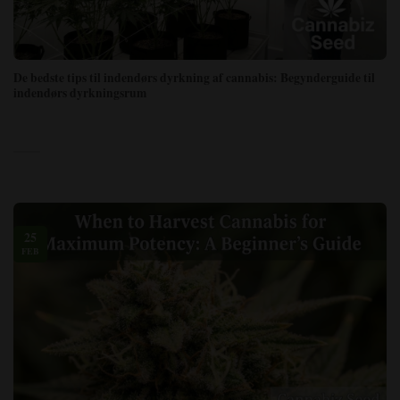
De bedste tips til indendørs dyrkning af cannabis: Begynderguide til
indendørs dyrkningsrum
25
FEB