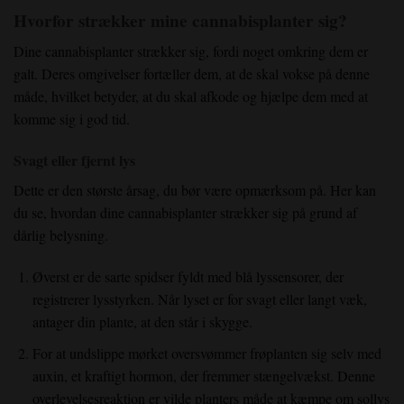
Hvorfor strækker mine cannabisplanter sig?
Dine cannabisplanter strækker sig, fordi noget omkring dem er
galt. Deres omgivelser fortæller dem, at de skal vokse på denne
måde, hvilket betyder, at du skal afkode og hjælpe dem med at
komme sig i god tid.
Svagt eller fjernt lys
Dette er den største årsag, du bør være opmærksom på. Her kan
du se, hvordan dine cannabisplanter strækker sig på grund af
dårlig belysning.
Øverst er de sarte spidser fyldt med blå lyssensorer, der
registrerer lysstyrken. Når lyset er for svagt eller langt væk,
antager din plante, at den står i skygge.
For at undslippe mørket oversvømmer frøplanten sig selv med
auxin, et kraftigt hormon, der fremmer stængelvækst. Denne
overlevelsesreaktion er vilde planters måde at kæmpe om sollys