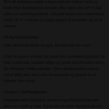
Hvis dit dyrkningsområde svinger voldsomt mellem varmt og
koldt, bliver kimplanterne stressede. Høj varme (over 28 °C) kan
udløse en strækningsreaktion. Omvendt bremser lave temperaturer
(under 20 °C) væksten og tvinger planten til at strække sig for at
overleve.
Dårlig luftcirkulation
Stille luft betyder bløde stængler. Hvordan kan det være?
Uden bevægelse udvikler din plante ikke modstandsdygtighed. En
blidt oscillerende ventilator tilføjer en positiv form for mikro-stress,
der efterligner vinden udendørs. Dine cannabisplanter reagerer
ved at tilføje mere stive celler til stænglerne og grenene for at
forbedre deres styrke.
Ubalance i luftfugtigheden
Frøplanter elsker fugtighed, men for meget fugtighed kan gøre
deres væv tyndt og slapt. Typisk kan en relativ fugtighed på over