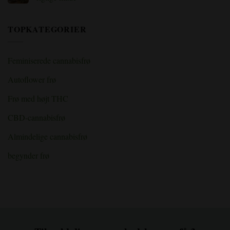
cannabis
bruger
indendørs:
du
Ingen
Begyndervejledning
SCROG-
kommentarer
til
metoden
til
TOPKATEGORIER
indendørs
til
Tørring
dyrkningsrum
større
af
cannabisudbytte
cannabis
for
maksimal
Feminiserede cannabisfrø
smag
og
styrke:
Autoflower frø
Den
rigtige
måde
Frø med højt THC
CBD-cannabisfrø
Almindelige cannabisfrø
begynder frø