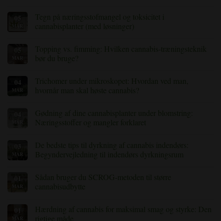
cannabisplanter
gule
Ingen
blade:
kommentarer
Tegn på næringsstofmangel og toksicitet i
05
Almindelige
til
årsager
Edderkoppemider
cannabisplanter (med løsninger)
MAR
og
på
hvordan
cannabis:
Ingen
man
Sådan
kommentarer
Topping vs. fimming: Hvilken cannabis-træningsteknik
05
løser
opdager
til
dem
og
Tegn
bør du bruge?
MAR
bekæmper
på
du
næringsstofmangel
Ingen
disse
og
kommentarer
Trichomer under mikroskopet: Hvordan ved man,
04
irriterende
toksicitet
til
skadedyr
i
Topping
hvornår man skal høste cannabis?
MAR
cannabisplanter
vs.
(med
fimming:
Ingen
løsninger)
Hvilken
kommentarer
Gødning af dine cannabisplanter under blomstring:
04
cannabis-
til
?
træningsteknik
Trichomer
Næringsstoffer og mangler forklaret
MAR
skal
under
du
mikroskopet:
Ingen
bruge?
Hvordan
kommentarer
De bedste tips til dyrkning af cannabis indendørs:
03
ved
til
man,
Gødning
Begyndervejledning til indendørs dyrkningsrum
MAR
hvornår
af
man
cannabisplanter
Ingen
skal
under
kommentarer
Sådan bruger du SCROG-metoden til større
01
høste
blomstring:
til
cannabis
Næringsstoffer
De
cannabisudbytte
MAR
og
bedste
mangler
tips
Ingen
forklaret
til
kommentarer
Hærdning af cannabis for maksimal smag og styrke: Den
01
dyrkning
til
af
Sådan
rigtige måde
MAR