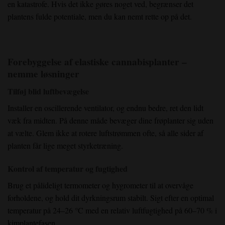
en katastrofe. Hvis det ikke gøres noget ved, begrænser det
plantens fulde potentiale, men du kan nemt rette op på det.
Forebyggelse af elastiske cannabisplanter –
nemme løsninger
Tilføj blid luftbevægelse
Installer en oscillerende ventilator, og endnu bedre, ret den lidt
væk fra midten. På denne måde bevæger dine frøplanter sig uden
at vælte. Glem ikke at rotere luftstrømmen ofte, så alle sider af
planten får lige meget styrketræning.
Kontrol af temperatur og fugtighed
Brug et pålideligt termometer og hygrometer til at overvåge
forholdene, og hold dit dyrkningsrum stabilt. Sigt efter en optimal
temperatur på 24–26 °C med en relativ luftfugtighed på 60–70 % i
kimplantefasen.