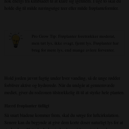
nok energi fra kimbladet til at klare sig igennem. I uge to skal du
holde dig til milde næringsrige teer eller milde frøplanteformler.
Pro Grow Tip: Frøplanter foretrækker moderat,
men tæt lys, ikke svagt, fjernt lys. Frøplanter har
brug for mere lys, end mange avlere forventer.
Hold jorden jævnt fugtig under hver vanding, så de unge rødder
forbliver aktive og hydrerede. Når du undgår at gennemvæde
mediet, giver du rodzonen tilstrækkelig ilt til at styrke hele planten.
Hærd frøplanter tidligt
Så snart bladene kommer frem, skal du sørge for luftcirkulation.
Senere kan du begynde at give dem korte doser naturligt lys for at