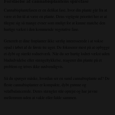
Forståelse af cannabisplantens spirefase
Cannabisplantefasen er en delikat fase, hvor din plante går fra at
være et frø til at være en plante. Dens vigtigste prioritet her er at
tilegne sig så mange evner som muligt for at kunne matche den
hurtige vækst i den kommende vegetative fase.
Generelt er dine frøplanter ikke særlig interesserede i at vokse
opad i løbet af de første tre uger. De fokuserer mest på at opbygge
et dybt og stærkt rodnetværk. Når du ser hurtig lodret vækst uden
bladudvidelse eller stængeltykkelse, reagerer din plante på et
problem og trives ikke nødvendigvis.
Så du spørger måske, hvordan ser en sund cannabisplante ud? De
fleste cannabisplanter er kompakte, dybt grønne og
velafbalancerede. Deres stængler står oprejst og har jævne
mellemrum uden at vakle eller falde sammen.