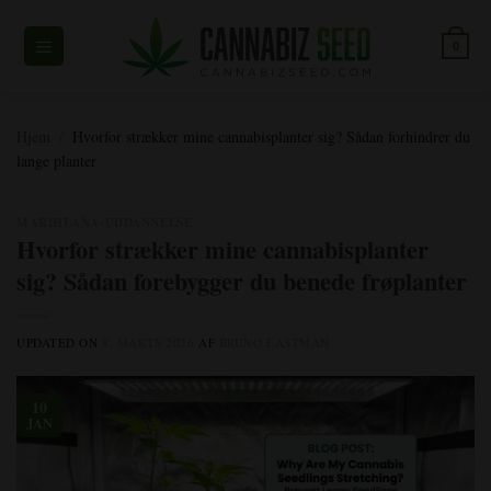
Spring
til
0
indhold
Hjem
/
Hvorfor strækker mine cannabisplanter sig? Sådan forhindrer du
lange planter
MARIHUANA-UDDANNELSE
Hvorfor strækker mine cannabisplanter
sig? Sådan forebygger du benede frøplanter
UPDATED ON
8. MARTS 2026
AF
BRUNO EASTMAN
10
JAN