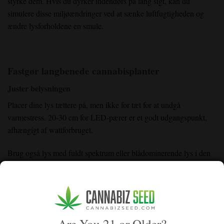
styrke dem. Hvis du dyrker indendørs på lang sigt, kan du
simulere disse miljøændringer ved at sænke luftfugtigheden og
ændre lysforholdene en smule.
Fastgør langbenede cannabisplanter
Juster belysningen
Placer dine lys tættere på, men ikke for tæt for at undgå
varmestress. 20-30 cm for LED-pærer er et godt udgangspunkt,
afhængigt af wattforbruget.
Brug også lys med fuldt spektrum eller blådominerende lys i den
tidlige vækstfase. Du kan derefter gradvist øge lysstyrken over tid.
Den store hemmelighed her er at undgå store spring, der kan føre
til lysforbrændinger.
Begrav stammen dybere under transplantationen
Are You 21 or Older?