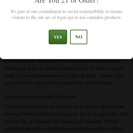
Kan man grave langbenede cannabisplanter ned? JA, det
anbefales faktisk stærkt.
It's part of our commitment to social responsibility to ensure
visitors to the site are of legal age to use cannabis products.
NO
YES
Når du ompotter, skal du grave de langbenede cannabisplanter
dybere ned, inden du dækker stammen op til det første sæt ægte
blade. Den nedgravede stamme går ikke til spilde. I stedet vokser
der nye rødder, som stabiliserer planten og styrker bunden.
Forstærk med pæle eller bløde bånd
I tilfælde af kimplanter, der ikke kan stå af sig selv, skal du støtte
dem med bløde havebånd eller træspyd. Da de er meget sarte, skal
du sørge for, at materialet ikke skærer ind i stammen. Du kan
gradvist fjerne støtten, efterhånden som stammen bliver tykkere.