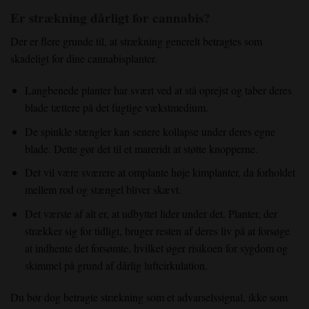
Er strækning dårligt for cannabis?
Der er flere grunde til, at strækning generelt betragtes som
skadeligt for dine cannabisplanter.
Langbenede planter har svært ved at stå oprejst og taber deres
blade tættere på det fugtige vækstmedium.
De spinkle stængler kan senere kollapse under deres egne
blade. Dette gør det til et mareridt at støtte knopperne.
Det vil være sværere at omplante høje kimplanter, da forholdet
mellem rod og stængel bliver skævt.
Det værste af alt er, at udbyttet lider under det. Planter, der
strækker sig for tidligt, bruger resten af deres liv på at forsøge
at indhente det forsømte, hvilket øger risikoen for sygdom og
skimmel på grund af dårlig luftcirkulation.
Du bør dog betragte strækning som et advarselssignal, ikke som