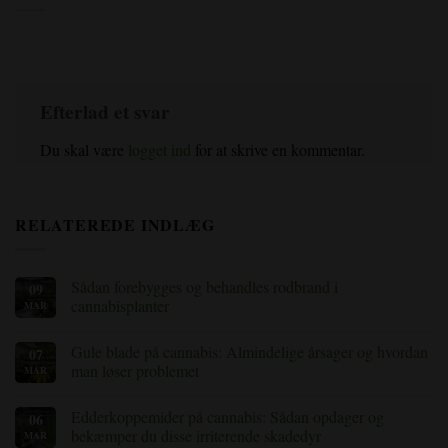
Efterlad et svar
Du skal være
logget ind
for at skrive en kommentar.
RELATEREDE INDLÆG
Sådan forebygges og behandles rodbrand i
09
cannabisplanter
MAR
Ingen
kommentarer
Gule blade på cannabis: Almindelige årsager og hvordan
07
til
Hvordan
man løser problemet
MAR
man
forebygger
Ingen
og
kommentarer
Edderkoppemider på cannabis: Sådan opdager og
06
behandler
til
rodbrand
Cannabis
bekæmper du disse irriterende skadedyr
MAR
i
med