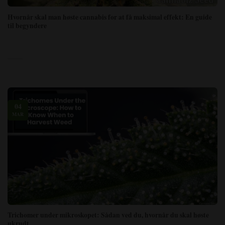
Hvornår skal man høste cannabis for at få maksimal effekt: En guide
til begyndere
04
MAR
Trichomer under mikroskopet: Sådan ved du, hvornår du skal høste
ukrudt