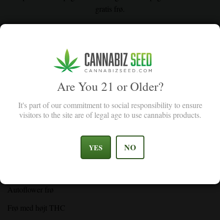
gratis frø.
Email Address
Sign Up
I agree with the terms and conditions.
I agree with the terms and conditions.
Are You 21 or Older?
It's part of our commitment to social responsibility to ensure
visitors to the site are of legal age to use cannabis products.
BUTIK
NO
YES
Feminiserede frø
Autoflower frø
Frø med højt THC