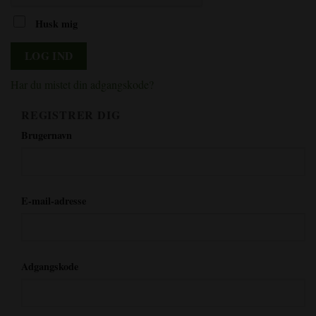
Husk mig
LOG IND
Har du mistet din adgangskode?
REGISTRER DIG
*kræves
Brugernavn
*kræves
E-mail-adresse
*kræves
Adgangskode