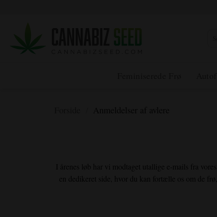
Spring
til
indhold
Søg
efte
Feminiserede Frø
Autof
Forside
/
Anmeldelser af avlere
I årenes løb har vi modtaget utallige e-mails fra vores 
en dedikeret side, hvor du kan fortælle os om de fr