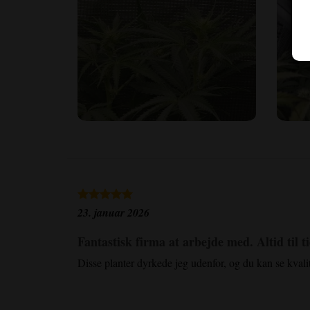
23. januar 2026
Fantastisk firma at arbejde med. Altid til t
Disse planter dyrkede jeg udenfor, og du kan se kval