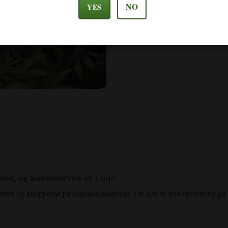
NO
YES
iden, og kundeservice er i top!
iteten og knopperne på cannabisplanterne. Du kan se min opsætning på 