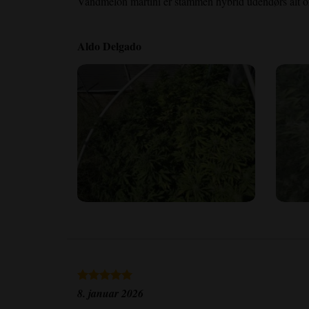
Vandmelon martini er stammen hybrid udendørs alt or
Aldo Delgado
8. januar 2026