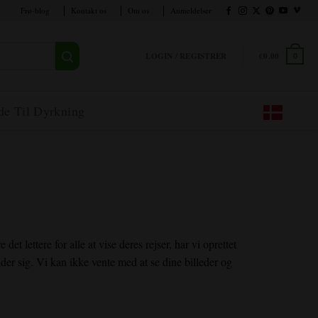
Frø-blog
Kontakt os
Om os
Anmeldelser
LOGIN / REGISTRER
€
0.00
0
de Til Dyrkning
et lettere for alle at vise deres rejser, har vi oprettet
er sig. Vi kan ikke vente med at se dine billeder og