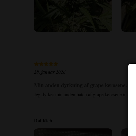
28. januar 2026
Min anden dyrkning af grape kerosene. Frø
Jeg dyrker min anden batch af grape kerosene indendør
Dal Rich