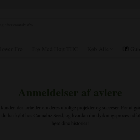
r:
lower Frø
Frø Med Højt THC
Køb Alle
Gui
Anmeldelser af avlere
kunder, der fortæller om deres utrolige projekter og succeser. For at gøre d
ø, du har købt hos Cannabiz Seed, og hvordan din dyrkningsproces udfold
høre dine historier!