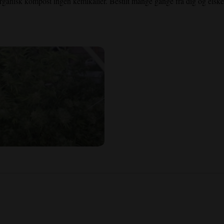
ganisk kompost ingen kemikalier. Bestilt mange gange fra dig og elske