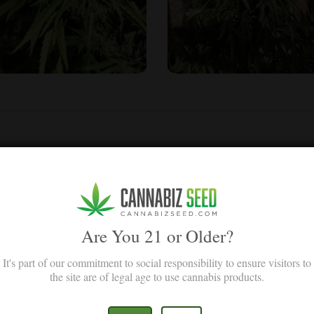
ene var spot on!
s. Jeg dyrker røg fra øverste hylde og vil bruge dit websted til gode fr
Are You 21 or Older?
It's part of our commitment to social responsibility to ensure visitors to
the site are of legal age to use cannabis products.