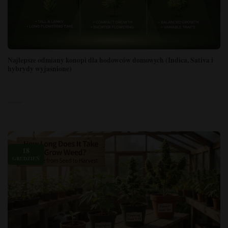
Najlepsze odmiany konopi dla hodowców domowych (Indica, Sativa i
hybrydy wyjaśnione)
18
GRUDZIEŃ