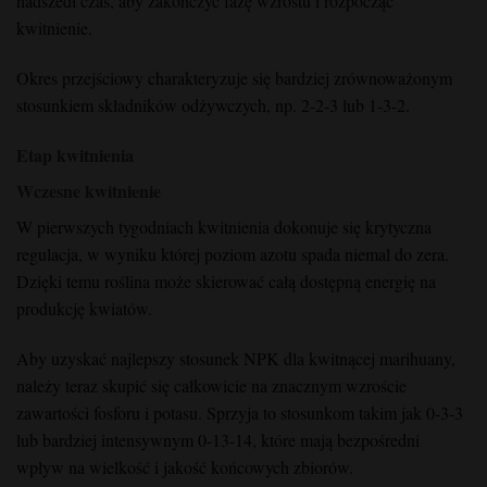
nadszedł czas, aby zakończyć fazę wzrostu i rozpocząć
kwitnienie.
Okres przejściowy charakteryzuje się bardziej zrównoważonym
stosunkiem składników odżywczych, np. 2-2-3 lub 1-3-2.
Etap kwitnienia
Wczesne kwitnienie
W pierwszych tygodniach kwitnienia dokonuje się krytyczna
regulacja, w wyniku której poziom azotu spada niemal do zera.
Dzięki temu roślina może skierować całą dostępną energię na
produkcję kwiatów.
Aby uzyskać najlepszy stosunek NPK dla kwitnącej marihuany,
należy teraz skupić się całkowicie na znacznym wzroście
zawartości fosforu i potasu. Sprzyja to stosunkom takim jak 0-3-3
lub bardziej intensywnym 0-13-14, które mają bezpośredni
wpływ na wielkość i jakość końcowych zbiorów.