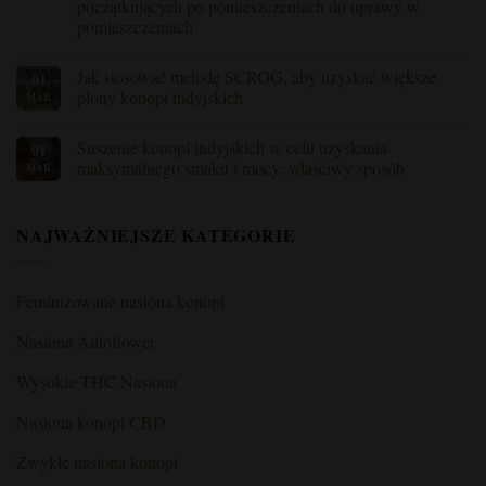
marihuanę”
początkujących po pomieszczeniach do uprawy w
roślin
konopi
pomieszczeniach
podczas
kwitnienia:
Brak
wyjaśnienie
komentarzy
Jak stosować metodę SCROG, aby uzyskać większe
01
do
kwestii
Najlepsze
składników
plony konopi indyjskich
MAR
wskazówki
odżywczych
dotyczące
i
Brak
uprawy
niedoborów”
komentarzy
Suszenie konopi indyjskich w celu uzyskania
01
konopi
na
indyjskich
temat
maksymalnego smaku i mocy: właściwy sposób
MAR
w
Jak
pomieszczeniach:
stosować
Brak
przewodnik
metodę
komentarzy
dla
SCROG,
do
NAJWAŻNIEJSZE KATEGORIE
początkujących
aby
Suszenie
po
uzyskać
konopi
pomieszczeniach
większe
indyjskich
do
plony
w
uprawy
konopi
celu
Feminizowane nasiona konopi
w
indyjskich
uzyskania
pomieszczeniach
maksymalnego
smaku
Nasiona Autoflower
i
mocy:
właściwy
Wysokie THC Nasiona
sposób
Nasiona konopi CBD
Zwykłe nasiona konopi