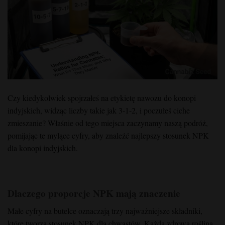
Czy kiedykolwiek spojrzałeś na etykietę nawozu do konopi
indyjskich, widząc liczby takie jak 3-1-2, i poczułeś ciche
zmieszanie? Właśnie od tego miejsca zaczynamy naszą podróż,
pomijając te mylące cyfry, aby znaleźć najlepszy stosunek NPK
dla konopi indyjskich.
Dlaczego proporcje NPK mają znaczenie
Małe cyfry na butelce oznaczają trzy najważniejsze składniki,
które tworzą stosunek NPK dla chwastów. Każda zdrowa roślina