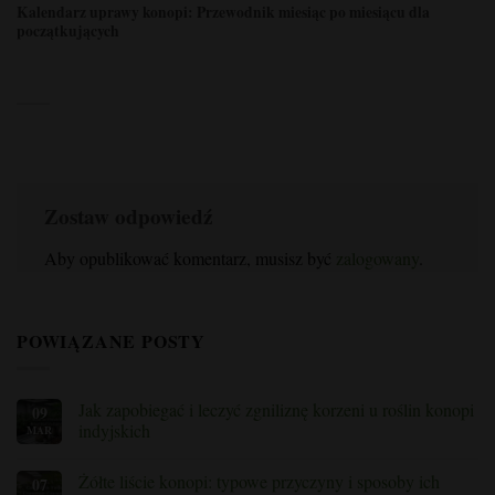
Kalendarz uprawy konopi: Przewodnik miesiąc po miesiącu dla
początkujących
Zostaw odpowiedź
Aby opublikować komentarz, musisz być
zalogowany
.
POWIĄZANE POSTY
Jak zapobiegać i leczyć zgniliznę korzeni u roślin konopi
09
indyjskich
MAR
Brak
komentarzy
Żółte liście konopi: typowe przyczyny i sposoby ich
07
na