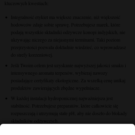
kluczowych kwestiach:
Integralność etykiet ma większe znaczenie, niż większość
hodowców zdaje sobie sprawę. Potrzebujesz marek, które
podają wszystkie składniki odżywcze konopi indyjskich, nie
ukrywając niczego za niejasnymi terminami. Taki poziom
przejrzystości pozwala dokładnie wiedzieć, co wprowadzasz
do strefy korzeniowej.
Jeśli Twoim celem jest uzyskanie najwyższej jakości smaku i
intensywnego aromatu terpenów, wybieraj nawozy
posiadające certyfikaty ekologiczne. Za wszelką cenę unikaj
produktów zawierających zbędne wypełniacze.
W każdej instalacji hydroponicznej najważniejsza jest
stabilność. Potrzebujesz preparatów, które całkowicie się
rozpuszczają i utrzymują stałe pH, aby nie doszło do blokady
składników odżywczych.