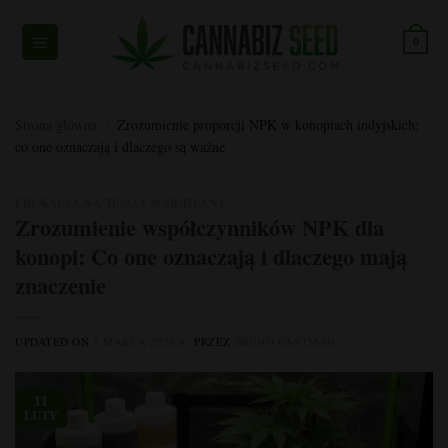
Przejdź
do
0
treści
Strona główna
/
Zrozumienie proporcji NPK w konopiach indyjskich:
co one oznaczają i dlaczego są ważne
EDUKACJA NA TEMAT MARIHUANY
Zrozumienie współczynników NPK dla
konopi: Co one oznaczają i dlaczego mają
znaczenie
UPDATED ON
8 MARCA 2026 R.
PRZEZ
BRUNO EASTMAN
11
LUTY