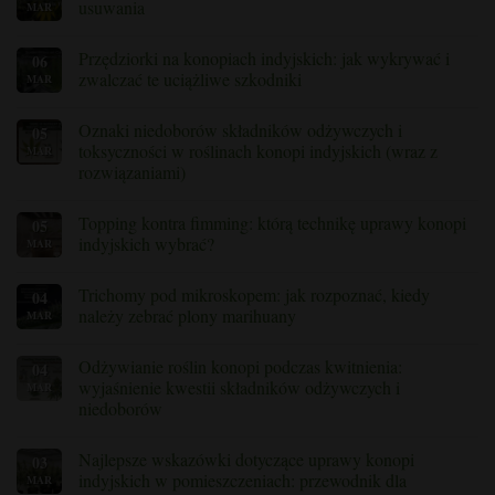
temat
usuwania
MAR
Jak
zapobiegać
Brak
i
komentarzy
Przędziorki na konopiach indyjskich: jak wykrywać i
06
leczyć
do
zgniliznę
artykułu
zwalczać te uciążliwe szkodniki
MAR
korzeni
„Żółte
u
liście
Brak
roślin
konopi:
komentarzy
Oznaki niedoborów składników odżywczych i
05
konopi
najczęstsze
na
indyjskich
przyczyny
temat
toksyczności w roślinach konopi indyjskich (wraz z
MAR
i
przędziorków
rozwiązaniami)
sposoby
na
ich
konopiach
Brak
usuwania”
indyjskich:
komentarzy
jak
Topping kontra fimming: którą technikę uprawy konopi
05
do
”
wykrywać
„Oznaki
indyjskich wybrać?
MAR
i
niedoborów
zwalczać
składników
Brak
te
odżywczych
komentarzy
uciążliwe
Trichomy pod mikroskopem: jak rozpoznać, kiedy
04
i
do
szkodniki
toksyczności
Topping
należy zebrać plony marihuany
MAR
w
kontra
roślinach
fimming:
Brak
konopi
którą
komentarzy
Odżywianie roślin konopi podczas kwitnienia:
04
indyjskich
technikę
do
(wraz
uprawy
„Trichomy
wyjaśnienie kwestii składników odżywczych i
MAR
z
konopi
pod
niedoborów
rozwiązaniami)
indyjskich
mikroskopem:
wybrać?
jak
Brak
rozpoznać,
komentarzy
kiedy
Najlepsze wskazówki dotyczące uprawy konopi
03
do
należy
artykułu
indyjskich w pomieszczeniach: przewodnik dla
MAR
zebrać
„Nawożenie