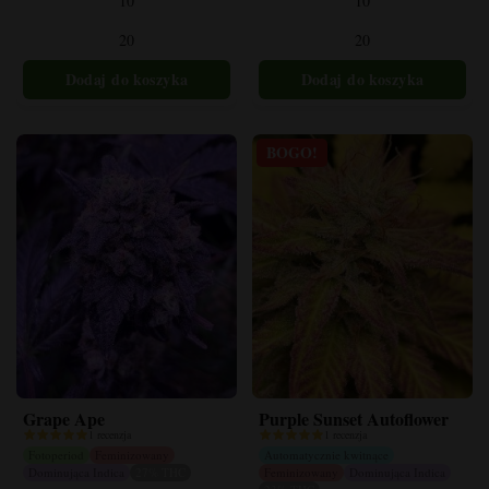
10
10
Opcje
Opcje
można
można
20
20
wybrać
wybrać
na
na
stronie
stronie
produktu
produktu
BOGO!
Grape Ape
Purple Sunset Autoflower
1 recenzja
1 recenzja
Fotoperiod
Feminizowany
Automatycznie kwitnące
Dominująca Indica
27% THC
Feminizowany
Dominująca Indica