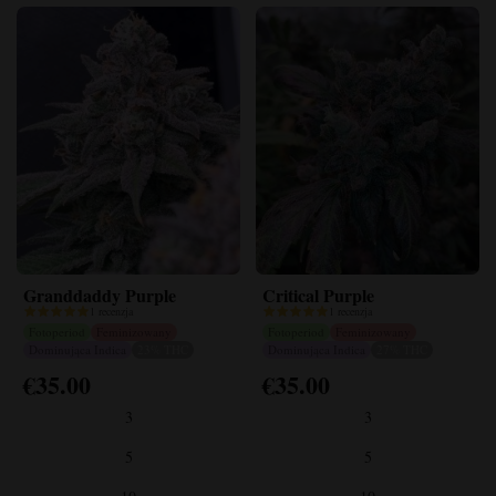
Granddaddy Purple
Critical Purple
1 recenzja
1 recenzja
Fotoperiod
Feminizowany
Fotoperiod
Feminizowany
Dominująca Indica
23% THC
Dominująca Indica
27% THC
€
35.00
€
35.00
Ten
Ten
produkt
produkt
3
3
ma
ma
wiele
wiele
5
5
wariantów.
wariantów.