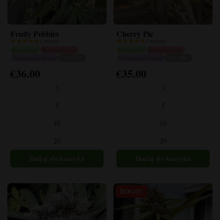
Fruity Pebbles
Cherry Pie
1 recenzja
1 recenzja
Fotoperiod
Feminizowany
Fotoperiod
Feminizowany
Dominująca Indica
20% THC
Dominująca Indica
28% THC
€
36.00
€
35.00
Ten
Ten
produkt
produkt
3
3
ma
ma
wiele
wiele
5
5
wariantów.
wariantów.
10
10
Opcje
Opcje
można
można
20
20
wybrać
wybrać
na
na
stronie
stronie
produktu
produktu
BOGO!