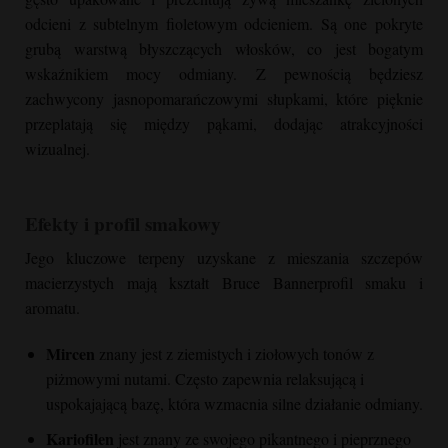
odcieni z subtelnym fioletowym odcieniem. Są one pokryte
grubą warstwą błyszczących włosków, co jest bogatym
wskaźnikiem mocy odmiany. Z pewnością będziesz
zachwycony jasnopomarańczowymi słupkami, które pięknie
przeplatają się między pąkami, dodając atrakcyjności
wizualnej.
Efekty i profil smakowy
Jego kluczowe terpeny uzyskane z mieszania szczepów
macierzystych mają kształt
Bruce Banner
profil smaku i
aromatu.
Mircen
znany jest z ziemistych i ziołowych tonów z
piżmowymi nutami. Często zapewnia relaksującą i
uspokajającą bazę, która wzmacnia silne działanie odmiany.
Kariofilen
jest znany ze swojego pikantnego i pieprznego