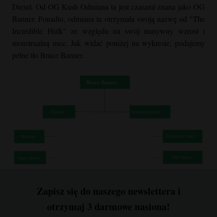
225w, https://cannabizseed.com/wp-
Diesel. Od
OG Kush
Odmiana ta jest czasami znana jako OG
content/uploads/2021/08/Bruce-Banner-Growing-
Banner. Ponadto, odmiana ta otrzymała swoją nazwę od "The
768x1024.jpg 768w, https://cannabizseed.com/wp-
Incredible Hulk" ze względu na swój masywny wzrost i
content/uploads/2021/08/Bruce-Banner-Growing-113x150.jpg
monstrualną moc. Jak widać poniżej na wykresie, podajemy
113w, https://cannabizseed.com/wp-
pełne tło
Bruce Banner
.
content/uploads/2021/08/Bruce-Banner-Growing-
1152x1536.jpg 1152w, https://cannabizseed.com/wp-
content/uploads/2021/08/Bruce-Banner-Growing-
1536x2048.jpg 1536w, https://cannabizseed.com/wp-
content/uploads/2021/08/Bruce-Banner-Growing-510x680.jpg
510w" sizes="auto, (max-width: 1440px) 100vw, 1440px"
title="
Bruce Banner
Uprawa indoor | Nasiona Cannabiz"
loading="lazy" />
Zapisz się do naszego newslettera i
otrzymaj 3 darmowe nasiona!