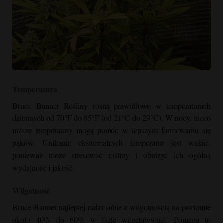
Bruce Banner Cannabis Plant Indoor"
Temperatura
srcset="https://cannabizseed.com/wp-
content/uploads/2021/08/Bruce-Banner-Indoor-768x1024.jpg
Bruce Banner
Rośliny rosną prawidłowo w temperaturach
768w, https://cannabizseed.com/wp-
dziennych od 70°F do 85°F (od 21°C do 29°C). W nocy, nieco
content/uploads/2021/08/Bruce-Banner-Indoor-225x300.jpg
niższe temperatury mogą pomóc w lepszym formowaniu się
225w, https://cannabizseed.com/wp-
pąków. Unikanie ekstremalnych temperatur jest ważne,
content/uploads/2021/08/Bruce-Banner-Indoor-113x150.jpg
ponieważ może stresować rośliny i obniżyć ich ogólną
113w, https://cannabizseed.com/wp-
wydajność i jakość.
content/uploads/2021/08/Bruce-Banner-Indoor-1152x1536.jpg
1152w, https://cannabizseed.com/wp-
Wilgotność
content/uploads/2021/08/Bruce-Banner-Indoor-1536x2048.jpg
Bruce Banner
najlepiej radzi sobie z wilgotnością na poziomie
1536w, https://cannabizseed.com/wp-
około 40% do 60% w fazie wegetatywnej. Pomaga to