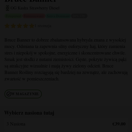
OG Kush
x Strawberry Diesel
Fotoperiod
Feminizowany
Sativa Dominant
28% THC
1 recenzja
Bruce Banner
to dobrze zbalansowana hybryda znana z wysokiej
mocy. Odmiana ta zapewnia silny euforyczny haj, który zamienia
stres i niepokój w spokojne, energiczne i skoncentrowane chwile.
Smak jest słodki z nutami ziemistości. Gęste, pokryte żywicą pąki
są atrakcyjne wizualnie i mają żywy zielony odcień.
Bruce
Banner
Rośliny rozciągają się bardziej na zewnątrz, ale zachowują
zwartość w pomieszczeniach.
W MAGAZYNIE
Wybierz nasiona tutaj
€39.00
3 Nasiona