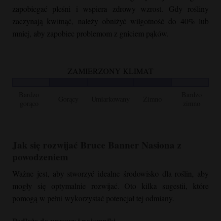
content/uploads/2021/08/Bruce-Banner-Indoor-510x680.jpg
zapobiegać pleśni i wspiera zdrowy wzrost. Gdy rośliny
510w, https://cannabizseed.com/wp-
zaczynają kwitnąć, należy obniżyć wilgotność do 40% lub
content/uploads/2021/08/Bruce-Banner-Indoor-scaled.jpg
mniej, aby zapobiec problemom z gniciem pąków.
1440w" sizes="auto, (max-width: 768px) 100vw, 768px"
title="
Bruce Banner
Indoor | Cannabiz Seed" loading="lazy"
/>
ZAMIERZONY KLIMAT
Bardzo
Bardzo
Gorący
Umiarkowany
Zimno
gorąco
zimno
Jak się rozwijać
Bruce Banner
Nasiona z
powodzeniem
Ważne jest, aby stworzyć idealne środowisko dla roślin, aby
mogły się optymalnie rozwijać. Oto kilka sugestii, które
pomogą w pełni wykorzystać potencjał tej odmiany.
Podłoże do uprawy i pojemniki