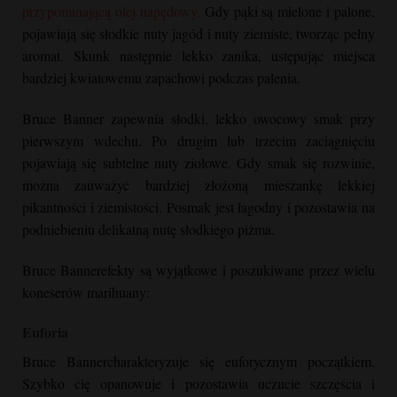
przypominającą olej napędowy.
Gdy pąki są mielone i palone,
pojawiają się słodkie nuty jagód i nuty ziemiste, tworząc pełny
aromat. Skunk następnie lekko zanika, ustępując miejsca
bardziej kwiatowemu zapachowi podczas palenia.
Bruce Banner
zapewnia słodki, lekko owocowy smak przy
pierwszym wdechu. Po drugim lub trzecim zaciągnięciu
pojawiają się subtelne nuty ziołowe. Gdy smak się rozwinie,
można zauważyć bardziej złożoną mieszankę lekkiej
pikantności i ziemistości. Posmak jest łagodny i pozostawia na
podniebieniu delikatną nutę słodkiego piżma.
Bruce Banner
efekty są wyjątkowe i poszukiwane przez wielu
koneserów marihuany:
Euforia
Bruce Banner
charakteryzuje się euforycznym początkiem.
Szybko cię opanowuje i pozostawia uczucie szczęścia i