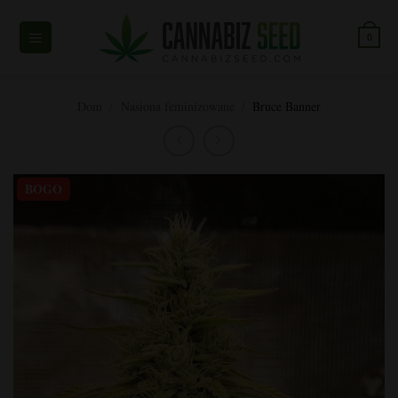
Przejdź
do
0
treści
Dom
/
Nasiona feminizowane
/
Bruce Banner
BOGO