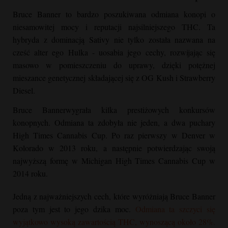
Bruce Banner
to bardzo poszukiwana odmiana konopi o
niesamowitej mocy i reputacji najsilniejszego THC. Ta
hybryda z dominacją Sativy nie tylko została nazwana na
cześć alter ego Hulka - uosabia jego cechy, rozwijając się
masowo w pomieszczeniu do uprawy, dzięki potężnej
mieszance genetycznej składającej się z
OG Kush
i Strawberry
Diesel.
Bruce Banner
wygrała kilka prestiżowych konkursów
konopnych. Odmiana ta zdobyła nie jeden, a dwa puchary
High Times Cannabis Cup. Po raz pierwszy w Denver w
Kolorado w 2013 roku, a następnie potwierdzając swoją
najwyższą formę w Michigan High Times Cannabis Cup w
2014 roku.
Jedną z najważniejszych cech, które wyróżniają
Bruce Banner
poza tym jest to jego dzika moc.
Odmiana ta szczyci się
wyjątkowo wysoką zawartością THC, wynoszącą około 28%.