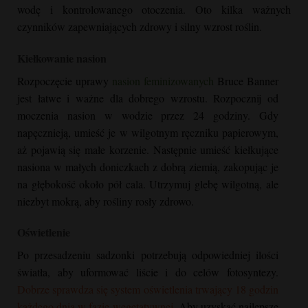
wodę i kontrolowanego otoczenia. Oto kilka ważnych
czynników zapewniających zdrowy i silny wzrost roślin.
Kiełkowanie nasion
Rozpoczęcie uprawy
nasion feminizowanych
Bruce Banner
jest łatwe i ważne dla dobrego wzrostu. Rozpocznij od
moczenia nasion w wodzie przez 24 godziny. Gdy
napęcznieją, umieść je w wilgotnym ręczniku papierowym,
aż pojawią się małe korzenie. Następnie umieść kiełkujące
nasiona w małych doniczkach z dobrą ziemią, zakopując je
na głębokość około pół cala. Utrzymuj glebę wilgotną, ale
niezbyt mokrą, aby rośliny rosły zdrowo.
Oświetlenie
Po przesadzeniu sadzonki potrzebują odpowiedniej ilości
światła, aby uformować liście i do celów fotosyntezy.
Dobrze sprawdza się system oświetlenia trwający 18 godzin
każdego dnia w fazie wegetatywnej.
Aby uzyskać najlepsze