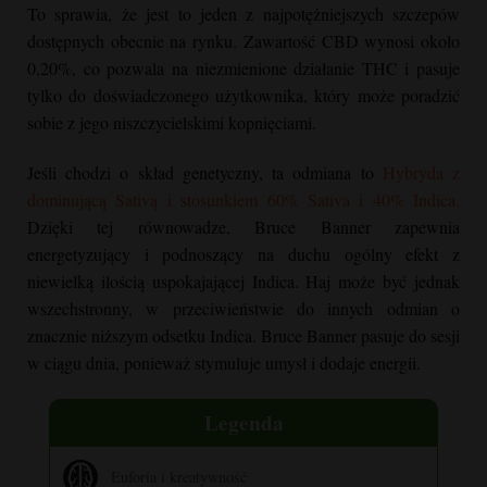
To sprawia, że jest to jeden z najpotężniejszych szczepów
dostępnych obecnie na rynku. Zawartość CBD wynosi około
0,20%, co pozwala na niezmienione działanie THC i pasuje
tylko do doświadczonego użytkownika, który może poradzić
sobie z jego niszczycielskimi kopnięciami.
Jeśli chodzi o skład genetyczny, ta odmiana to
Hybryda z
dominującą Sativą i stosunkiem 60% Sativa i 40% Indica.
Dzięki tej równowadze,
Bruce Banner
zapewnia
energetyzujący i podnoszący na duchu ogólny efekt z
niewielką ilością uspokajającej Indica. Haj może być jednak
wszechstronny, w przeciwieństwie do innych odmian o
znacznie niższym odsetku Indica.
Bruce Banner
pasuje do sesji
w ciągu dnia, ponieważ stymuluje umysł i dodaje energii.
Legenda
Euforia i kreatywność