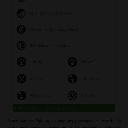
THC: 28% | CBD: 0,20%
OG Kush
x Strawberry Diesel
40% Indica - 60% Sativa
150 cm
600 g/m²
8-9 tygodni
140-210 cm
900 g/roślinę
6-7 tygodni
Wyniki podano w gramach po wysuszeniu
Bruce Banner
Pąki są co najmniej przyciągające wzrok. Są
gęsto upakowane i prezentują żywą mieszankę zielonych