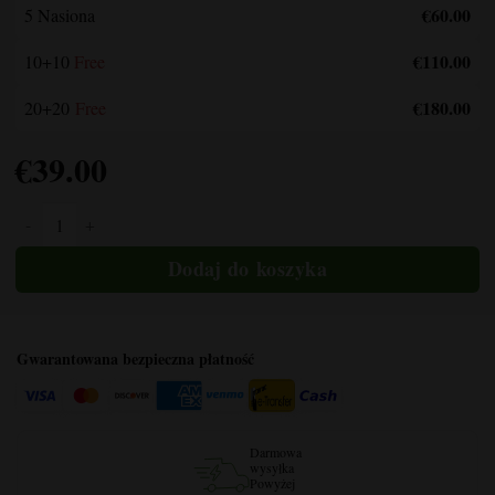
€60.00
5 Nasiona
€110.00
10+10
Free
€180.00
20+20
Free
€
39.00
Ilość Bruce Banner
Gwarantowana bezpieczna płatność
Darmowa
wysyłka
Powyżej