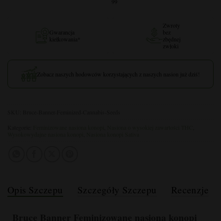
99
Zwroty
Gwarancja
bez
kiełkowania*
zbędnej
zwłoki
Zobacz naszych hodowców korzystających z naszych nasion już dziś!
SKU:
Bruce-Banner-Feminized-Cannabis-Seeds
Kategorie:
Feminizowane nasiona konopi
,
Nasiona o wysokiej zawartości THC
,
Wysokowydajne nasiona konopi
,
Nasiona konopi Sativa
Opis Szczepu
Szczegóły Szczepu
Recenzje
Bruce Banner
Feminizowane nasiona konopi