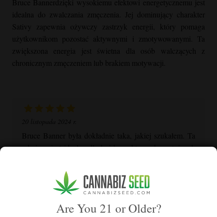
Bruce Banner
dzięki wysokiemu efektowi energetycznemu jest
idealna do zwalczania zmęczenia. Jej dominujący charakter
Sativy zapewnia ożywczy zastrzyk energii, który pomaga
użytkownikom pozostać aktywnymi i zmotywowanymi. Ta
zwiększona energia jest świetna dla osób walczących z
chronicznym zmęczeniem lub brakiem motywacji.
20 listopada 2024 r.
Bruce Banner
była dokładnie taka, jakiej szukałem. Ta
odmiana jest idealna dla każdego, kto szuka potężnych
efektów. Uprawa była łatwa i udało mi się uzyskać
dobre plony.
Sasha M
Are You 21 or Older?