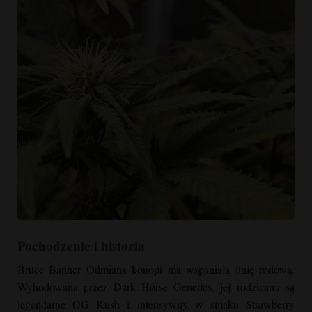
Bruce Banner Growing Indoor"
Pochodzenie i historia
srcset="https://cannabizseed.com/wp-
content/uploads/2021/08/Bruce-Banner-Growing-scaled.jpg
Bruce Banner
Odmiana konopi ma wspaniałą linię rodową.
1440w, https://cannabizseed.com/wp-
Wyhodowana przez Dark Horse Genetics, jej rodzicami są
content/uploads/2021/08/Bruce-Banner-Growing-225x300.jpg
legendarne
OG Kush
i intensywny w smaku Strawberry