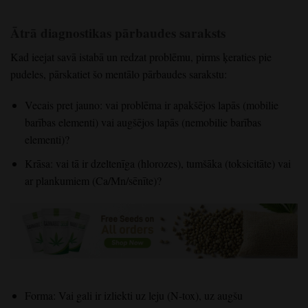
Ātrā diagnostikas pārbaudes saraksts
Kad ieejat savā istabā un redzat problēmu, pirms ķeraties pie
pudeles, pārskatiet šo mentālo pārbaudes sarakstu:
Vecais pret jauno: vai problēma ir apakšējos lapās (mobilie
barības elementi) vai augšējos lapās (nemobilie barības
elementi)?
Krāsa: vai tā ir dzeltenīga (hlorozes), tumšāka (toksicitāte) vai
ar plankumiem (Ca/Mn/sēnīte)?
Forma: Vai gali ir izliekti uz leju (N-tox), uz augšu