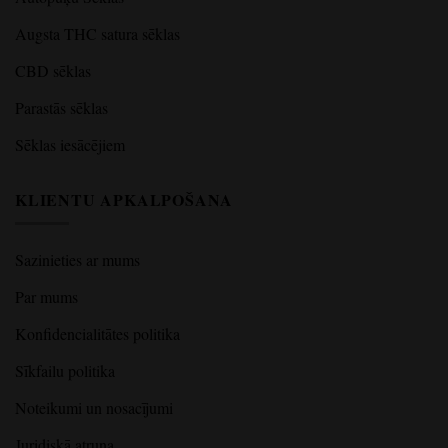
Augsta THC satura sēklas
CBD sēklas
Parastās sēklas
Sēklas iesācējiem
KLIENTU APKALPOŠANA
Sazinieties ar mums
Par mums
Konfidencialitātes politika
Sīkfailu politika
Noteikumi un nosacījumi
Juridiskā atruna