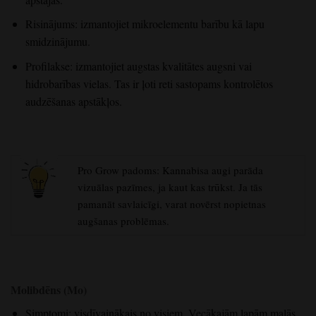
Risinājums: izmantojiet mikroelementu barību kā lapu
smidzinājumu.
Profilakse: izmantojiet augstas kvalitātes augsni vai
hidrobarības vielas. Tas ir ļoti reti sastopams kontrolētos
audzēšanas apstākļos.
Pro Grow padoms: Kannabisa augi parāda
vizuālas pazīmes, ja kaut kas trūkst. Ja tās
pamanāt savlaicīgi, varat novērst nopietnas
augšanas problēmas.
Molibdēns (Mo)
Simptomi: visdīvainākais no visiem. Vecākajām lapām malās