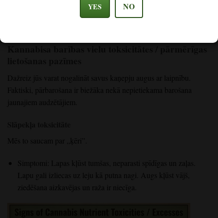
biezus kā koku stumbri.
NO
YES
Kannabisa barības vielu toksicitātes / pārmērīgas
lietošanas pazīmes
Dažreiz jūs varat nogalināt savus kaņepju augus ar laipnību.
Faktiski, pārbarošana ir biežāka nekā nepietiekama barošana
jaunajiem audzētājiem.
Slāpekļa toksicitāte
Mēs to saucam par „ķēri”.
Simptomi: Lapas kļūst tumšas, neparasti spīdīgas un zaļas.
Lapu gali izliecas uz leju kā putna nagi. Augs kļūst vājš,
ziedēšana aizkavējas un raža ir niecīga.