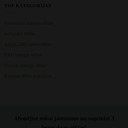
audzēšanas
metodi,
par
TOP KATEGORIJAS
telpām
lai
Kannabisa
iegūtu
žāvēšana,
lielāku
lai
kaņepju
iegūtu
ražu
maksimālu
Feminizētas kaņepju sēklas
garšu
un
iedarbīgumu:
Autopuķu Sēklas
pareizais
veids
Augsta THC satura sēklas
CBD kaņepju sēklas
Parastās kaņepju sēklas
Kaņepju sēklas iesācējiem
Abonējiet mūsu jaunumus un saņemiet 3
bezmaksas sēklas!