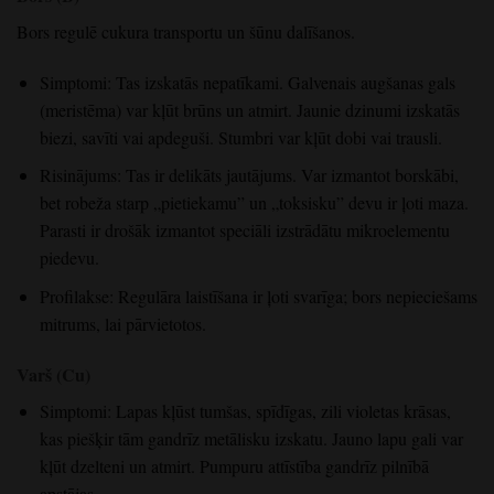
Bors regulē cukura transportu un šūnu dalīšanos.
Simptomi: Tas izskatās nepatīkami. Galvenais augšanas gals
(meristēma) var kļūt brūns un atmirt. Jaunie dzinumi izskatās
biezi, savīti vai apdeguši. Stumbri var kļūt dobi vai trausli.
Risinājums: Tas ir delikāts jautājums. Var izmantot borskābi,
bet robeža starp „pietiekamu” un „toksisku” devu ir ļoti maza.
Parasti ir drošāk izmantot speciāli izstrādātu mikroelementu
piedevu.
Profilakse: Regulāra laistīšana ir ļoti svarīga; bors nepieciešams
mitrums, lai pārvietotos.
Varš (Cu)
Simptomi: Lapas kļūst tumšas, spīdīgas, zili violetas krāsas,
kas piešķir tām gandrīz metālisku izskatu. Jauno lapu gali var
kļūt dzelteni un atmirt. Pumpuru attīstība gandrīz pilnībā
apstājas.