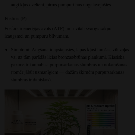
augi kļūs dzelteni, pirms pumpuri būs nogatavojušies.
Fosfors (P)
Fosfors ir enerģijas avots (ATP) un ir vitāli svarīgs sakņu
izaugsmei un pumpuru blīvumam.
Simptomi: Augšana ir apstājusies, lapas kļūst tumšas, zili zaļas
vai uz tām parādās lielas bronzas/brūnas plankumi. Klasiska
pazīme ir kannabisa purpursarkanas stumbras un nokarāšanās
(tomēr jābūt uzmanīgiem — dažām šķirnēm purpursarkanas
stumbras ir dabiskas).