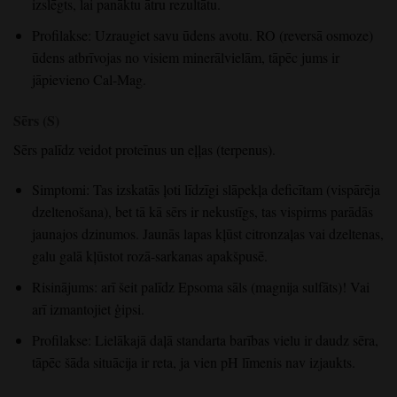
izslēgts, lai panāktu ātru rezultātu.
Profilakse: Uzraugiet savu ūdens avotu. RO (reversā osmoze)
ūdens atbrīvojas no visiem minerālvielām, tāpēc jums ir
jāpievieno Cal-Mag.
Sērs (S)
Sērs palīdz veidot proteīnus un eļļas (terpenus).
Simptomi: Tas izskatās ļoti līdzīgi slāpekļa deficītam (vispārēja
dzeltenošana), bet tā kā sērs ir nekustīgs, tas vispirms parādās
jaunajos dzinumos. Jaunās lapas kļūst citronzaļas vai dzeltenas,
galu galā kļūstot rozā-sarkanas apakšpusē.
Risinājums: arī šeit palīdz Epsoma sāls (magnija sulfāts)! Vai
arī izmantojiet ģipsi.
Profilakse: Lielākajā daļā standarta barības vielu ir daudz sēra,
tāpēc šāda situācija ir reta, ja vien pH līmenis nav izjaukts.