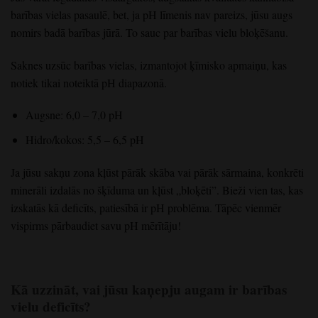
barības vielas pasaulē, bet, ja pH līmenis nav pareizs, jūsu augs
nomirs badā barības jūrā. To sauc par barības vielu bloķēšanu.
Saknes uzsūc barības vielas, izmantojot ķīmisko apmaiņu, kas
notiek tikai noteiktā pH diapazonā.
Augsne: 6,0 – 7,0 pH
Hidro/kokos: 5,5 – 6,5 pH
Ja jūsu sakņu zona kļūst pārāk skāba vai pārāk sārmaina, konkrēti
minerāli izdalās no šķīduma un kļūst „bloķēti”. Bieži vien tas, kas
izskatās kā deficīts, patiesībā ir pH problēma. Tāpēc vienmēr
vispirms pārbaudiet savu pH mērītāju!
Kā uzzināt, vai jūsu kaņepju augam ir barības
vielu deficīts?