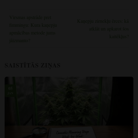
Virsmas apstrāde pret
Kaņepju zirnekļu ērces: kā
fimmingu: Kura kaņepju
atklāt un apkarot šos
apmācības metode jums
kaitēkļus?
jāizmanto?
SAISTĪTĀS ZIŅAS
05
JAN