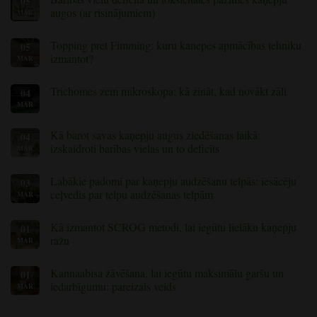
05
cēloņi
zirnekļu
augos (ar risinājumiem)
MAR
un
ērces
to
uz
Nav
novēršana
kaņepēm:
komentāru
Topping pret Fimming: kuru kanepes apmācības tehniku
05
kā
par
atklāt
pazīmēm,
izmantot?
MAR
un
kas
kontrolēt
liecina
Nav
šos
par
komentāru
Trichomes zem mikroskopa: kā zināt, kad novākt zāli
04
kaitīgos
barības
par
kaitēkļus
vielu
Topping
MAR
Nav
deficītu
vs
komentāru
un
Fimming:
par
toksicitāti
Kādu
Trichomes
Kā barot savas kaņepju augus ziedēšanas laikā:
04
kaņepju
kaņepju
zem
augos
audzēšanas
izskaidroti barības vielas un to deficīts
MAR
mikroskopa:
(ar
tehniku
kā
Nav
risinājumiem)
izmantot?
zināt,
komentāru
kad
Labākie padomi par kaņepju audzēšanu telpās: iesācēju
03
par
novākt
Kannabisa
ceļvedis par telpu audzēšanas telpām
MAR
zāli
augu
barošana
Nav
ziedēšanas
komentāru
Kā izmantot SCROG metodi, lai iegūtu lielāku kaņepju
01
laikā:
par
uzturvielas
Labākie
ražu
MAR
un
padomi
to
kanepes
Nav
deficīts
audzēšanai
komentāru
Kannaabisa žāvēšana, lai iegūtu maksimālu garšu un
01
telpās:
par
iesācēju
to,
iedarbīgumu: pareizais veids
MAR
ceļvedis
kā
par
izmantot
Nav
telpu
SCROG
komentāru