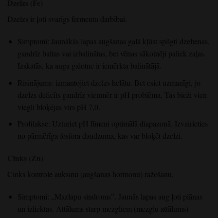
Dzelzs (Fe)
Dzelzs ir ļoti svarīgs fermentu darbībai.
Simptomi: Jaunākās lapas augšanas galā kļūst spilgti dzeltenas,
gandrīz baltas vai izbalinātas, bet vēnas sākotnēji paliek zaļas.
Izskatās, ka auga galotne ir iemērkta balinātājā.
Risinājums: izmantojiet dzelzs helātu. Bet esiet uzmanīgi, jo
dzelzs deficīts gandrīz vienmēr ir pH problēma. Tas bieži vien
viegli bloķējas virs pH 7,0.
Profilakse: Uzturiet pH līmeni optimālā diapazonā. Izvairieties
no pārmērīga fosfora daudzuma, kas var bloķēt dzelzi.
Cinks (Zn)
Cinks kontrolē auksīnu (augšanas hormonu) ražošanu.
Simptomi: „Mazlapu sindroms”. Jaunās lapas aug ļoti plānas
un izliektas. Attālums starp mezgliem (mezglu attālums)