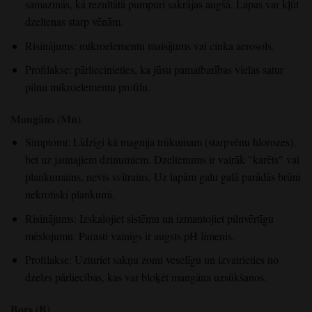
samazinās, kā rezultātā pumpuri sakrājas augšā. Lapas var kļūt
dzeltenas starp vēnām.
Risinājums: mikroelementu maisījums vai cinka aerosols.
Profilakse: pārliecinieties, ka jūsu pamatbarības vielas satur
pilnu mikroelementu profilu.
Mangāns (Mn)
Simptomi: Līdzīgi kā magnija trūkumam (starpvēnu hlorozes),
bet uz jaunajiem dzinumiem. Dzeltenums ir vairāk "karēts" vai
plankumains, nevis svītrains. Uz lapām galu galā parādās brūni
nekrotiski plankumi.
Risinājums: Izskalojiet sistēmu un izmantojiet pilnvērtīgu
mēslojumu. Parasti vainīgs ir augsts pH līmenis.
Profilakse: Uzturiet sakņu zonu veselīgu un izvairieties no
dzelzs pārliecības, kas var bloķēt mangāna uzsūkšanos.
Bors (B)