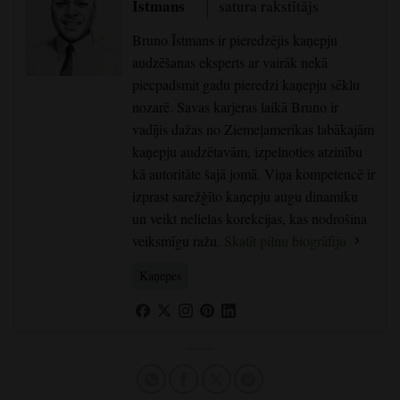
Īstmans
satura rakstītājs
Bruno Īstmans ir pieredzējis kaņepju
audzēšanas eksperts ar vairāk nekā
piecpadsmit gadu pieredzi kaņepju sēklu
nozarē. Savas karjeras laikā Bruno ir
vadījis dažas no Ziemeļamerikas labākajām
kaņepju audzētavām, izpelnoties atzinību
kā autoritāte šajā jomā. Viņa kompetencē ir
izprast sarežģīto kaņepju augu dinamiku
un veikt nelielas korekcijas, kas nodrošina
veiksmīgu ražu.
Skatīt pilnu biogrāfiju
Kaņepes