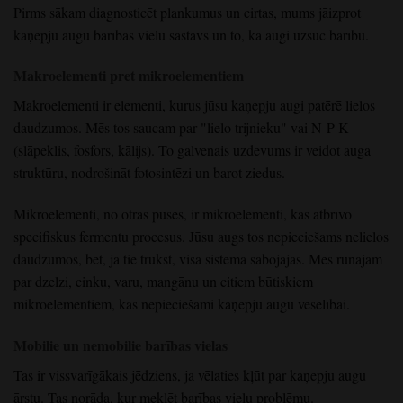
Pirms sākam diagnosticēt plankumus un cirtas, mums jāizprot
kaņepju augu barības vielu sastāvs un to, kā augi uzsūc barību.
Makroelementi pret mikroelementiem
Makroelementi ir elementi, kurus jūsu kaņepju augi patērē lielos
daudzumos. Mēs tos saucam par "lielo trijnieku" vai N-P-K
(slāpeklis, fosfors, kālijs). To galvenais uzdevums ir veidot auga
struktūru, nodrošināt fotosintēzi un barot ziedus.
Mikroelementi, no otras puses, ir mikroelementi, kas atbrīvo
specifiskus fermentu procesus. Jūsu augs tos nepieciešams nelielos
daudzumos, bet, ja tie trūkst, visa sistēma sabojājas. Mēs runājam
par dzelzi, cinku, varu, mangānu un citiem būtiskiem
mikroelementiem, kas nepieciešami kaņepju augu veselībai.
Mobilie un nemobilie barības vielas
Tas ir vissvarīgākais jēdziens, ja vēlaties kļūt par kaņepju augu
ārstu. Tas norāda, kur meklēt barības vielu problēmu.