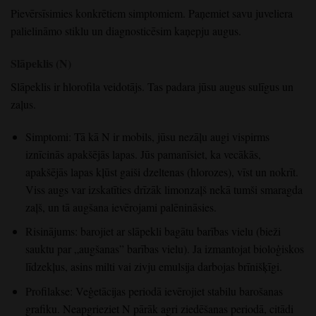
Pievērsīsimies konkrētiem simptomiem. Paņemiet savu juveliera
palielināmo stiklu un diagnosticēsim kaņepju augus.
Slāpeklis (N)
Slāpeklis ir hlorofila veidotājs. Tas padara jūsu augus sulīgus un
zaļus.
Simptomi: Tā kā N ir mobils, jūsu nezāļu augi vispirms
iznīcinās apakšējās lapas. Jūs pamanīsiet, ka vecākās,
apakšējās lapas kļūst gaiši dzeltenas (hlorozes), vīst un nokrīt.
Viss augs var izskatīties drīzāk limonzaļš nekā tumši smaragda
zaļš, un tā augšana ievērojami palēnināsies.
Risinājums: barojiet ar slāpekli bagātu barības vielu (bieži
sauktu par „augšanas” barības vielu). Ja izmantojat bioloģiskos
līdzekļus, asins milti vai zivju emulsija darbojas brīnišķīgi.
Profilakse: Veģetācijas periodā ievērojiet stabilu barošanas
grafiku. Neapgrieziet N pārāk agri ziedēšanas periodā, citādi