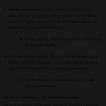
Mobilie barības elementi: Tie ir ceļotāji (slāpeklis, fosfors,
kālijs, magnijs). Ja augs konstatē to trūkumu, tas var faktiski
savākt šos barības elementus no vecajām lapām (apakšā) un
nogādāt tos uz jaunajiem dzinumiem.
Pazīme: deficīta simptomi sākas auga apakšējā daļā
uz vecākajām lapām.
Nekustīgi barības elementi: Tie paliek tur, kur nonāk (kalcijs,
dzelzs, sērs, cinks). Kad augs tos nogulda lapā, tie tur paliek.
Augs nevar tos pārvietot, lai saglabātu jauno augšanu.
Pazīme: deficīta simptomi sākas auga augšdaļā,
jaunākajos dzinumos.
pH līmeņa un barības vielu uzsūkšanās nozīme
Jūs varat iegādāties visdārgākos, augstākās kvalitātes kannabisa