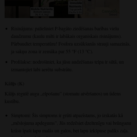
Risinājums: palieliniet P-bagāto ziedēšanas barības vielu
daudzumu (kaulu milti ir labākais organiskais risinājums).
Pārbaudiet temperatūru! Fosfora uzsūkšanās strauji samazinās,
ja sakņu zona ir zemāka par 55 °F (13 °C).
Profilakse: nodrošiniet, ka jūsu audzēšanas telpa ir siltā, un
izmantojiet labi aerētu substrātu.
Kālijs (K)
Kālijs regulē auga „elpošanu” (stomatu atvēršanos) un ūdens
kustību.
Simptomi: Šis simptoms ir grūti atpazīstams, jo izskatās kā
„mēslojuma apdegums”. Jūs redzēsiet dzeltenīgu vai brūnganu
krāsu īpaši lapu malās un galos, bet lapu iekšpuse paliks zaļa.