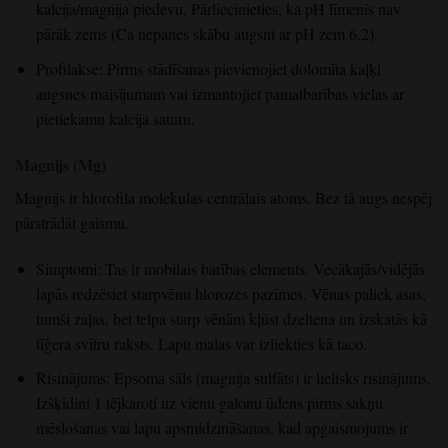
kalcija/magnija piedevu. Pārliecinieties, ka pH līmenis nav
pārāk zems (Ca nepanes skābu augsni ar pH zem 6,2).
Profilakse: Pirms stādīšanas pievienojiet dolomīta kaļķi
augsnes maisījumam vai izmantojiet pamatbarības vielas ar
pietiekamu kalcija saturu.
Magnijs (Mg)
Magnijs ir hlorofila molekulas centrālais atoms. Bez tā augs nespēj
pārstrādāt gaismu.
Simptomi: Tas ir mobilais barības elements. Vecākajās/vidējās
lapās redzēsiet starpvēnu hlorozes pazīmes. Vēnas paliek asas,
tumši zaļas, bet telpa starp vēnām kļūst dzeltena un izskatās kā
tīģera svītru raksts. Lapu malas var izliekties kā taco.
Risinājums: Epsoma sāls (magnija sulfāts) ir lielisks risinājums.
Izšķīdini 1 tējkaroti uz vienu galonu ūdens pirms sakņu
mēslošanas vai lapu apsmidzināšanas, kad apgaismojums ir