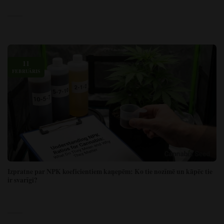
11
FEBRUĀRIS
Izpratne par NPK koeficientiem kaņepēm: Ko tie nozīmē un kāpēc tie
ir svarīgi?