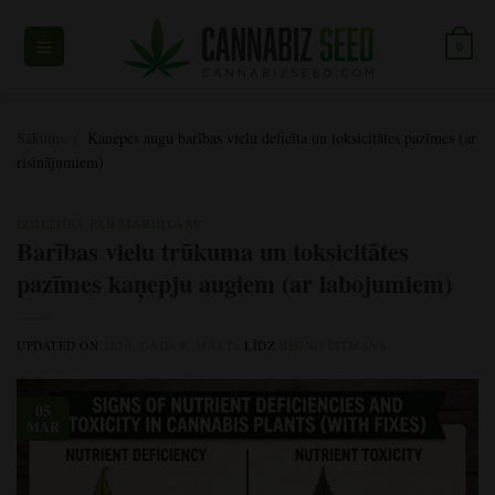
Pāriet
uz
0
saturu
Sākums
/
Kanepes augu barības vielu deficīta un toksicitātes pazīmes (ar
risinājumiem)
IZGLĪTĪBA PAR MARIHUĀNU
Barības vielu trūkuma un toksicitātes
pazīmes kaņepju augiem (ar labojumiem)
UPDATED ON
2026. GADA 9. MARTS
LĪDZ
BRUNO ĪSTMANS
05
MAR