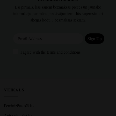
Esi pirmais, kas saņem bezmaksas preces un jaunāko
informāciju par mūsu piedāvājumiem! Jūs saņemsiet arī
akcijas kodu 3 bezmaksas sēklām.
Email Address
Sign Up
I agree with the terms and conditions.
I agree with the terms and conditions.
VEIKALS
Feminizētas sēklas
Autopuķu Sēklas