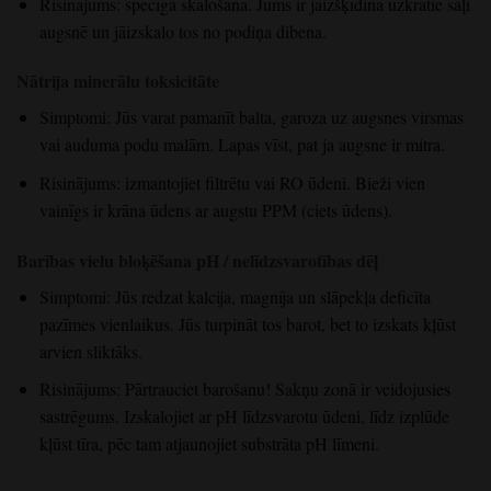
Risinājums: spēcīga skalošana. Jums ir jāizšķīdina uzkrātie sāļi
augsnē un jāizskalo tos no podiņa dibena.
Nātrija minerālu toksicitāte
Simptomi: Jūs varat pamanīt balta, garoza uz augsnes virsmas
vai auduma podu malām. Lapas vīst, pat ja augsne ir mitra.
Risinājums: izmantojiet filtrētu vai RO ūdeni. Bieži vien
vainīgs ir krāna ūdens ar augstu PPM (ciets ūdens).
Barības vielu bloķēšana pH / nelīdzsvarotības dēļ
Simptomi: Jūs redzat kalcija, magnija un slāpekļa deficīta
pazīmes vienlaikus. Jūs turpināt tos barot, bet to izskats kļūst
arvien sliktāks.
Risinājums: Pārtrauciet barošanu! Sakņu zonā ir veidojusies
sastrēgums. Izskalojiet ar pH līdzsvarotu ūdeni, līdz izplūde
kļūst tīra, pēc tam atjaunojiet substrāta pH līmeni.