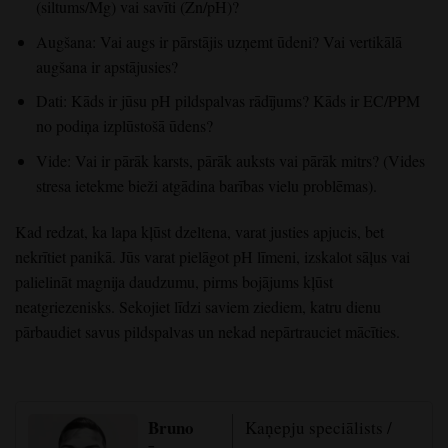
(siltums/Mg) vai savīti (Zn/pH)?
Augšana: Vai augs ir pārstājis uzņemt ūdeni? Vai vertikālā
augšana ir apstājusies?
Dati: Kāds ir jūsu pH pildspalvas rādījums? Kāds ir EC/PPM
no podiņa izplūstošā ūdens?
Vide: Vai ir pārāk karsts, pārāk auksts vai pārāk mitrs? (Vides
stresa ietekme bieži atgādina barības vielu problēmas).
Kad redzat, ka lapa kļūst dzeltena, varat justies apjucis, bet
nekrītiet panikā. Jūs varat pielāgot pH līmeni, izskalot sāļus vai
palielināt magnija daudzumu, pirms bojājums kļūst
neatgriezenisks. Sekojiet līdzi saviem ziediem, katru dienu
pārbaudiet savus pildspalvas un nekad nepārtrauciet mācīties.
Bruno
Kaņepju speciālists /