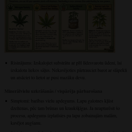
Risinājums: Izskalojiet substrātu ar pH līdzsvarotu ūdeni, lai
izskalotu liekos sāļus. Nekavējoties pārtrauciet barot ar slāpekli
un atsāciet to lietot ar pusi mazāku devu.
Minerālvielu uzkrāšanās / vispārēja pārbarošana
Simptomi: barības vielu apdegums. Lapu galotnes kļūst
dzeltenas, pēc tam brūnas un kraukšķīgas. Ja neapturēsit šo
procesu, apdegums izplatīsies pa lapu zobainajām malām,
kavējot augšanu.