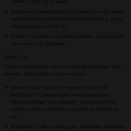
Stumbri var kļūt vāji un trausli.
Risinājums: izmantojiet kālija bagātu barību (jūras aļģu miltus
vai koksnes pelnus). Pārbaudiet noteces pH līmeni, jo augsta
skābumu pakāpe var bloķēt K.
Profilakse: Izvairieties no pārliekas laistīšanas, kas nosmacina
saknes un kavē K uzsūkšanos.
Kalcijs (Ca)
Kalcijs ir cementa veida viela, kas satur kopā šūnu sienas. Tas ir
nekustīgs, tāpēc paskaties uz jauno augšanu!
Simptomi: Tas ir visbiežāk sastopamais deficīts LED
audzētājiem. Uz jaunajām lapām redzēsiet neregulāras
brūngani dzeltenas "rūsas plankumi". Jaunie dzinumi var
izskatīties izliekti vai saburzīti, bet stumbri var būt dobi vai
vāji.
Risinājums: Cal-Mag ir svētais grāls. Nekavējoties pievienojiet