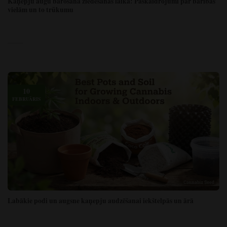
Kaņepju augu barošana ziedēšanas laikā: Paskaidrojumi par barības
vielām un to trūkumu
10
FEBRUĀRIS
Labākie podi un augsne kaņepju audzēšanai iekštelpās un ārā