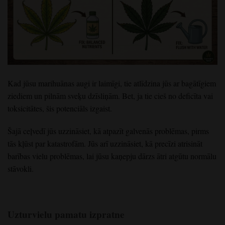
Kad jūsu marihuānas augi ir laimīgi, tie atlīdzina jūs ar bagātīgiem
ziediem un pilnām sveķu dzīsliņām. Bet, ja tie cieš no deficīta vai
toksicitātes, šis potenciāls izgaist.
Šajā ceļvedī jūs uzzināsiet, kā atpazīt galvenās problēmas, pirms
tās kļūst par katastrofām. Jūs arī uzzināsiet, kā precīzi atrisināt
barības vielu problēmas, lai jūsu kaņepju dārzs ātri atgūtu normālu
stāvokli.
Uzturvielu pamatu izpratne