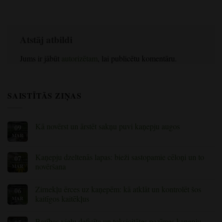
Atstāj atbildi
Jums ir jābūt
autorizētam
, lai publicētu komentāru.
SAISTĪTĀS ZIŅAS
Kā novērst un ārstēt sakņu puvi kaņepju augos
09
MAR
Nav
komentāru
par
to,
Kaņepju dzeltenās lapas: bieži sastopamie cēloņi un to
07
kā
novēršana
MAR
novērst
un
Nav
ārstēt
komentāru
sakņu
Zirnekļu ērces uz kaņepēm: kā atklāt un kontrolēt šos
06
par
puvi
Kannabisa
kaitīgos kaitēkļus
MAR
kaņepju
dzeltenās
augos
lapas:
Nav
bieži
komentāru
Barības vielu deficīta un toksicitātes pazīmes kaņepju
sastopamie
par