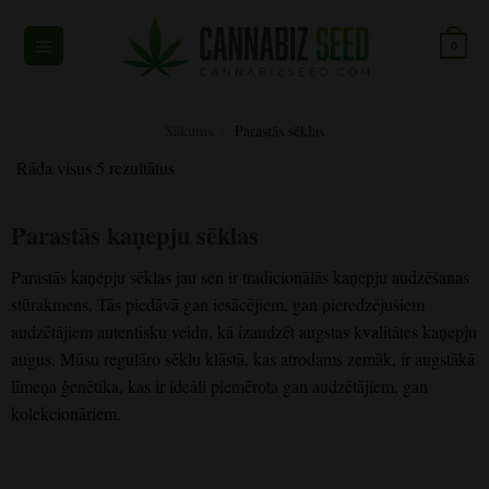
Pāriet
uz
0
saturu
Sākums
/
Parastās sēklas
Rāda visus 5 rezultātus
Parastās kaņepju sēklas
Parastās kaņepju sēklas jau sen ir tradicionālās kaņepju audzēšanas
stūrakmens. Tās piedāvā gan iesācējiem, gan pieredzējušiem
audzētājiem autentisku veidu, kā izaudzēt augstas kvalitātes kaņepju
augus. Mūsu regulāro sēklu klāstā, kas atrodams zemāk, ir augstākā
līmeņa ģenētika, kas ir ideāli piemērota gan audzētājiem, gan
kolekcionāriem.