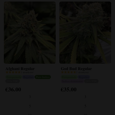
Afghani Regular
God Bud Regular
1 atsauksme
1 atsauksme
Fotoperiods
Regulāri
Pure Indica
Fotoperiods
Regulāri
21% THC
Indica dominante
24% THC
€
36.00
€
35.00
Šim
Šim
produktam
produktam
3
3
ir
ir
vairāki
vairāki
5
5
varianti.
varianti.