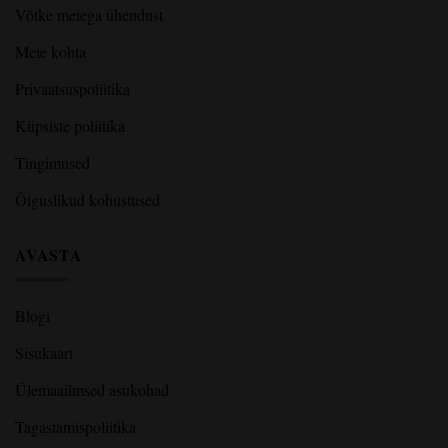
Võtke meiega ühendust
Meie kohta
Privaatsuspoliitika
Küpsiste poliitika
Tingimused
Õiguslikud kohustused
AVASTA
Blogi
Sisukaart
Ülemaailmsed asukohad
Tagastamispoliitika