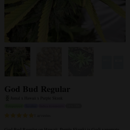
God Bud Regular
Jumal x Hawaii x Purple Skunk
Fotoperiood
Tavaline
Indica domineeriv
24% THC
1 arvustus
God Bud Regular
on Hawaii, Purple Skunki ja Godi vanemate