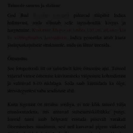
Taimede suurus ja statuur
God Bud
Regular seemned
pakuvad tüüpilist Indica
hallatavust, mida rõhutab selle tagasihoidlik kõrgus ja
hargnemine.
Keskmine kõrgus on umbes 120 cm, nii sise- kui
ka välitingimustes kasvatatuna.
Indica geneetika aitab kaasa
jõulupuukujulisele struktuurile, mida on lihtne treenida.
Õitsemine
See fotoperioodi lill on suhteliselt kiire õitsemise ajal. Taimed
vajavad varase õitsemise käivitamiseks valgustuse kohandamist
ja valmivad 8-10 nädalaga. Seda saab kiirendada ka õige,
stressiteguritest vaba seadistuse abil.
Kuna tegemist on tavalise sordiga, ei tule kõik taimed välja
emasloomadena, mis annavad suitsetamiskõlblikke pungi.
Isaseid taimi saab hõlpsasti eristada piisavalt varakult
õitsemiseelses staadiumis, sest neil kasvavad pigem väikesed