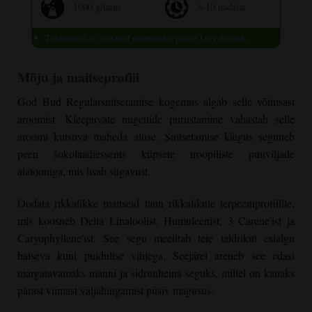
1000 g/taim
8-10 nädalat
Tulemused on esitatud grammides pärast kuivatamist.
Mõju ja maitseprofiil
God Bud Regular
suitsetamise kogemus algab selle võimsast
aroomist. Kleepuvate nugettide purustamine vabastab selle
aroomi kutsuva maheda aluse. Suitsetamise käigus seguneb
peen šokolaadiessents küpsete troopiliste puuviljade
alatooniga, mis lisab sügavust.
Oodata rikkalikke maitseid tänu rikkalikule terpeeniprofiilile,
mis koosneb Delta Linaloolist, Humuleenist, 3 Carene'ist ja
Caryophyllene'ist. See segu meelitab teie taldrikut esialgu
haiseva kuni puidulise vihjega. Seejärel areneb see edasi
märgatavamaks männi ja sidrunheina seguks, millel on kauaks
pärast viimast väljahingamist püsiv magusus.