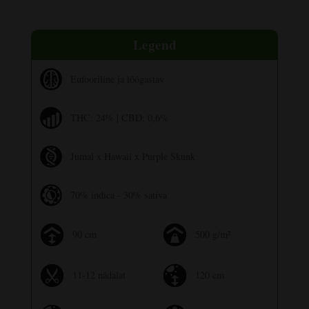
Legend
Eufooriline ja lõõgastav
THC: 24% | CBD: 0,6%
Jumal x Hawaii x Purple Skunk
70% indica - 30% sativa
90 cm
500 g/m²
11-12 nädalat
120 cm