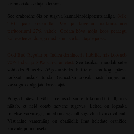
kommertskasvatajate lemmik.
See erakordne õis on tugeva kannabinoidipotentsiaaliga.
Selle
THC jääb kivikindla 19% ja kogenud narkomaanide
territooriumi 27% vahele. Oodata kõva mõju koos peaaegu
kohese leevendusega meditsiiniliste kasutajate jaoks.
God Bud Regular
on Indica domineeriv hübriid, mis koosneb
70% Indica ja 30% sativa ainetest.
See tasakaal muudab selle
sobivaks õhtuseks lõõgastumiseks, kui te ei taha kogu päeva
jooksul laiskust tunda. Geneetika soosib hästi hargnenud
kasvuga ka algajaid kasvatajaid.
Pungad näevad välja imeilusad suure trikoomikihi all, mis
näitab, et neid ootab taevane tugevus. Lehed on lopsaka
rohelise värvusega, millel on aeg-ajalt sügavlillat värvi vihjeid.
Visuaalne vaatemäng on ebatäielik ilma heledate oranžide
karvade põimimiseta.