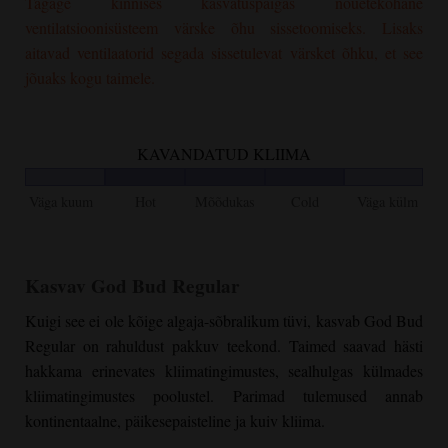
Tagage kinnises kasvatuspaigas nõuetekohane
ventilatsioonisüsteem värske õhu sissetoomiseks. Lisaks
aitavad ventilaatorid segada sissetulevat värsket õhku, et see
jõuaks kogu taimele.
KAVANDATUD KLIIMA
Väga kuum
Hot
Mõõdukas
Cold
Väga külm
Kasvav
God Bud Regular
Kuigi see ei ole kõige algaja-sõbralikum tüvi, kasvab
God Bud
Regular
on rahuldust pakkuv teekond. Taimed saavad hästi
hakkama erinevates kliimatingimustes, sealhulgas külmades
kliimatingimustes poolustel. Parimad tulemused annab
kontinentaalne, päikesepaisteline ja kuiv kliima.