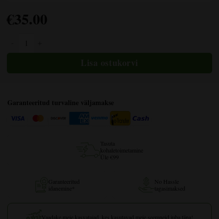
€
35.00
God Bud Regulaarne kogus
Garanteeritud turvaline väljamakse
Tasuta
kohaletoimetamine
Üle €99
Garanteeritud
No Hassle
idanemine*
tagasimaksed
Vaadake meie kasvatajad, kes kasutavad meie seemneid juba täna!