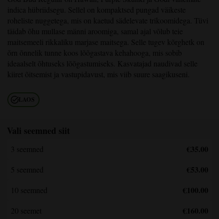
indica hübriidsegu. Sellel on kompaktsed pungad väikeste
roheliste nuggetega, mis on kaetud sädelevate trikoomidega. Tüvi
täidab õhu mullase männi aroomiga, samal ajal võlub teie
maitsemeeli rikkaliku marjase maitsega. Selle tugev kõrghetk on
õrn õnnelik tunne koos lõõgastava kehahooga, mis sobib
ideaalselt õhtuseks lõõgastumiseks. Kasvatajad naudivad selle
kiiret õitsemist ja vastupidavust, mis viib suure saagikuseni.
LAOS
Vali seemned siit
€35.00
3 seemned
€53.00
5 seemned
€100.00
10 seemned
€160.00
20 seemet