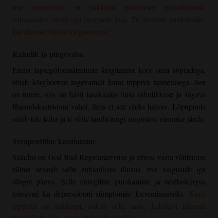
teie meeleolule, et pakkuda positiivset ellusuhtumist,
vallandades samal ajal lammaste kisa. Te muutute jutukamaks,
kui alustate õhtust lõõgastumist.
Rahulik ja pingevaba
Pärast lapsepõlvemälestuste kergitamist koos oma sõpradega,
võtab kõrghoovus tugevamalt kinni trippiva tunnetusega. See
on tunne, mis on hästi tasakaalus ilusa rahulikkuse ja sügava
lihasrelaksatsiooni vahel, ilma et see oleks halvav. Lõpupoole
süttib teie keha ja te võite tunda tungi suupistete rünnaku järele.
Terapeutiline kasutamine
Saladus on
God Bud Regular
ärevuse ja stressi vastu võitlemise
võime seisneb selle eufoorilises tõusus, mis valgustab iga
sünget päeva. Selle energiline purskamine ja vestluskiirgus
toimivad ka depressiooni sümptomite leevendamiseks.
Kuna
tegemist on indikaga, pakub selle raske kehakivi lihaseid
leevendust, ilma et see oleks üle jõu käiv.