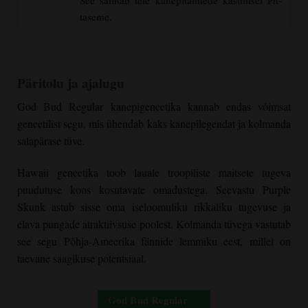
taseme.
Päritolu ja ajalugu
God Bud Regular
kanepigeneetika kannab endas võimsat
geneetilist segu, mis ühendab kaks kanepilegendat ja kolmanda
salapärase tüve.
Hawaii geneetika toob lauale troopiliste maitsete tugeva
puudutuse koos kosutavate omadustega. Seevastu Purple
Skunk astub sisse oma iseloomuliku rikkaliku tugevuse ja
elava pungade atraktiivsuse poolest. Kolmanda tüvega vastutab
see segu Põhja-Ameerika fännide lemmiku eest, millel on
taevane saagikuse potentsiaal.