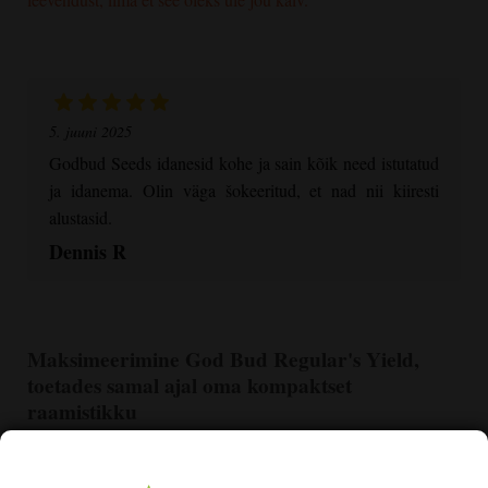
5. juuni 2025
Godbud Seeds idanesid kohe ja sain kõik need istutatud
ja idanema. Olin väga šokeeritud, et nad nii kiiresti
alustasid.
Dennis R
Maksimeerimine
God Bud Regular
's Yield,
toetades samal ajal oma kompaktset
raamistikku
Parimad kasvatajad tõusevad kõrgemale
God Bud
Regular
mõõdukalt nõudlik iseloom, et saavutada oma kõrge