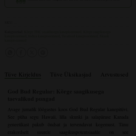
SKU:
...
Kategooriad:
Kõrge THC sisaldusega
kanepiseemned, Kõrge saagikusega
kanepiseemned
,
Indica kanepiseemned
,
Tavalised kanepiseemned
,
Skunk
kanepiseemned
Tüve Kirjeldus
Tüve Üksikasjad
Arvustused
God Bud Regular
: Kõrge saagikusega
taevalikud pungad
Avage jumalik lõõgastus koos
God Bud Regular
kanepitüvi.
See püha segu Hawaii, lilla skunki ja salapärase Kanada
geneetikast pakub õndsat ja tervendavat kogemust. Tänu
erakordselt suurele saagikuspotentsiaalile on see