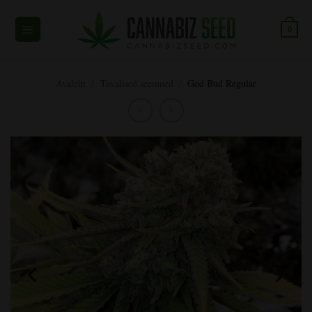
Skip
to
0
content
Avaleht
/
Tavalised seemned
/
God Bud Regular