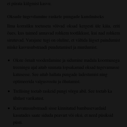
et piirata külgmist kasvu.
Oksade tugevdamine raskete pungade kandmiseks
Ilma korraliku toetuseta võivad oksad kergesti üle käia, eriti
õues, kus taimed annavad rohkem tootlikkust, kui nad rohkem
sirutuvad. Varajane tugi on oluline, et vältida liigset paindumist
niiske kasvusubstraadi puudutamisel ja murdumist.
Okste õrnalt vooderdamine ja sidumine madala koormusega
treeningu ajal aitab suunata lopsakamad oksad tugevamasse
katusesse. See aitab hallata pungade ladestumist ning
optimeerida valgusvoolu ja õhutamist.
Trellising toetab raskeid pungi võrgu abil. See toetab ka
ühtlast varikatust.
Kasvatussubstraadi sisse kinnitatud bambusevardaid
kasutades saate siduda peavart või oksi, et need püsiksid
püsti.