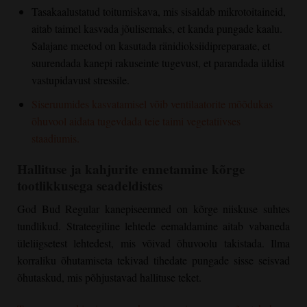
Tasakaalustatud toitumiskava, mis sisaldab mikrotoitaineid,
aitab taimel kasvada jõulisemaks, et kanda pungade kaalu.
Salajane meetod on kasutada ränidioksiidipreparaate, et
suurendada kanepi rakuseinte tugevust, et parandada üldist
vastupidavust stressile.
Siseruumides kasvatamisel võib ventilaatorite mõõdukas
õhuvool aidata tugevdada teie taimi vegetatiivses
staadiumis.
Hallituse ja kahjurite ennetamine kõrge
tootlikkusega seadeldistes
God Bud Regular
kanepiseemned on kõrge niiskuse suhtes
tundlikud. Strateegiline lehtede eemaldamine aitab vabaneda
üleliigsetest lehtedest, mis võivad õhuvoolu takistada. Ilma
korraliku õhutamiseta tekivad tihedate pungade sisse seisvad
õhutaskud, mis põhjustavad hallituse teket.