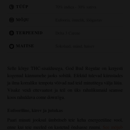
TÜÜP
70% indica - 30% sativa
MÕJU
Eufooria, õnnelik, lõõgastav
TERPEENID
Delta 3 Carene
MAITSE
Šokolaad, mänd, haisev
Selle kõrge THC-sisaldusega,
God Bud Regular
on kergesti
kogenud kännumehe jaoks sobilik. Efektid tulevad kiirustades
ja ilma korraliku tempota võivad nad teid minutitega välja lüüa.
Visake veidi ettevaatust ja teil on üks rahulikumaid seansse
koos rahuldava come down'iga.
Eufooriline, kirev ja jutukas
Paari minuti jooksul ümbritseb teie keha energeetiline vool,
enne kui teie meeled on kastetud õndsasse ruumi.
See mõjub