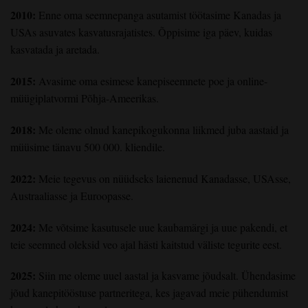
2010:
Enne oma seemnepanga asutamist töötasime Kanadas ja
USAs asuvates kasvatusrajatistes. Õppisime iga päev, kuidas
kasvatada ja aretada.
2015:
Avasime oma esimese kanepiseemnete poe ja online-
müügiplatvormi Põhja-Ameerikas.
2018:
Me oleme olnud kanepikogukonna liikmed juba aastaid ja
müüsime tänavu 500 000. kliendile.
2022:
Meie tegevus on nüüdseks laienenud Kanadasse, USAsse,
Austraaliasse ja Euroopasse.
2024:
Me võtsime kasutusele uue kaubamärgi ja uue pakendi, et
teie seemned oleksid veo ajal hästi kaitstud väliste tegurite eest.
2025:
Siin me oleme uuel aastal ja kasvame jõudsalt. Ühendasime
jõud kanepitööstuse partneritega, kes jagavad meie pühendumist