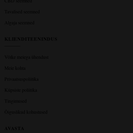
CBD seemned
Tavalised seemned
Algaja seemned
KLIENDITEENINDUS
Võtke meiega ühendust
Meie kohta
Privaatsuspoliitika
Küpsiste poliitika
Tingimused
Õiguslikud kohustused
AVASTA