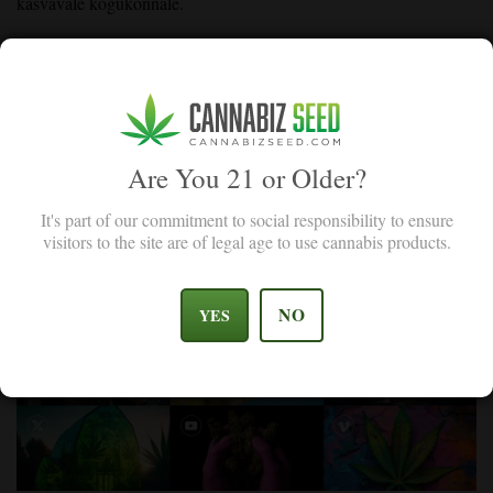
kasvavale kogukonnale.
Meie kanepi kogukond
Liitu meiega oma lemmik sotsiaalmeedia platvormidel! Me oleme
kirglikud kogukonnaga suhtlemisel ning teadmiste ja kogemuste
Are You 21 or Older?
vahetamise edendamisel. Teiega suhtlemine on meie tegevuse
It's part of our commitment to social responsibility to ensure
keskmes - olgu see siis küsimustele vastamine, arusaamade
visitors to the site are of legal age to use cannabis products.
jagamine või lihtsalt vestlus. Tule meiega koos sellele teekonnale.
NO
YES