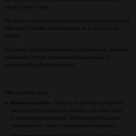
saagikus ja tugev mõju.
Me usume, et peame pakkuma oma klientidele parimat geneetikat,
mida toetab erakordne klienditeenindus, nii et saate kasvada
kindlalt.
Me toetame kirglikult ülemaailmset kanepikogukonda, edendades
jätkusuutlikke tavasid, vastutustundlikku kasvatamist ja
kanepigeneetika jätkuvat arendamist.
Miks valida meid
Premium geneetika:
Tagame igale kasvatajale järjepideva
tulemuse, sest me hangime ja arendame välja mõned kõige
kvaliteetsemad seemned turul. Meie seemned on aretatud
parima tugevuse, maitse ja vastupidavuse saavutamiseks.
Ekspertteadmised:
Meil on üle 20 aasta kasvukogemust