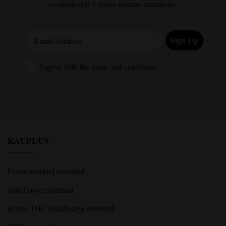
sooduskoodi 3 tasuta seemne saamiseks.
Email Address
Sign Up
I agree with the terms and conditions.
I agree with the terms and conditions.
KAUPLUS
Feminiseeritud seemned
Autoflower seemned
Kõrge THC sisaldusega seemned