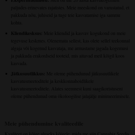
paljudes erinevates rajatistes. Meie meeskond on varustatud, et
pakkuda nõu, juhiseid ja tuge teie kasvatamise iga sammu
kohta.
Kliendikesksus:
Meie kliendid ja kasvav kogukond on meie
tegevuse keskmes. Olenemata sellest, kas olete sellel teekonnal
algaja või kogenud kasvataja, me armastame jagada kogemusi
ja pakkuda erakordseid tooteid, mis aitavad meil kõigil koos
kasvada.
Jätkusuutlikkus:
Me oleme pühendunud jätkusuutlikele
kasvatusmeetoditele ja keskkonnahoidlikele
kasvatusmeetoditele. Alates seemnest kuni saagikoristuseni
oleme pühendunud oma ökoloogilise jalajälje minimeerimisele.
Meie pühendumine kvaliteedile
Kvaliteet on kõige aluseks kõigele, mida me siin Cannabiz Seedis