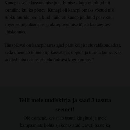
Kanepi - selle kasvatamise ja tarbimise - lugu on olnud nii
tormiline kui ka põnev. Kunagi oli kanepi omaks võetud niši
subkultuuride poolt, kuid nüüd on kanep jõudnud peavoolu,
kogedes populaarsuse ja aktsepteerimise tõusu kaasaegses
ühiskonnas.
Tänapäeval on kanepiharrastajad pärit kõigist eluvaldkondadest,
keda ühendab ühine kirg kasvatada, õppida ja uurida taime. Kas
sa oled juba osa sellest elujõulisest kogukonnast?
Telli meie uudiskirja ja saad 3 tasuta
seemet!
Ole esimene, kes saab tasuta kingitusi ja meie
kampaaniate kohta ajakohastatud teavet! Saate ka