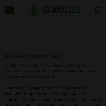
Skip
to
0
content
Avaleht
/Meist
meie
kohta
Me oleme Cannabiz Seed
Tere tulemast Cannabiz Seed'i kogukonda, kus kirg, kvaliteet ja
innovatsioon ühendavad end, et pakkuda parimat kanepiseemet
kõigi kogemustasemete kasvatajatele.
Oleme pühendunud tipptasemel geneetika pakkumisele, mis
võimaldab kasvatajatel avada oma kanepitaimede kogu
potentsiaali. Kus iganes te oma kasvatamise teekonnal ka ei oleks,
pakume laia valikut kvaliteetseid kanepiseemneid, mis vastavad