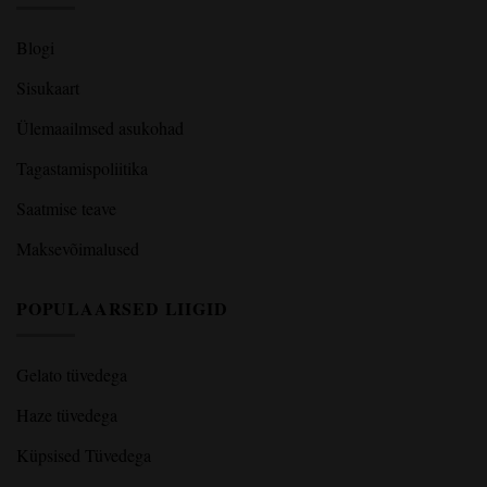
Blogi
Sisukaart
Ülemaailmsed asukohad
Tagastamispoliitika
Saatmise teave
Maksevõimalused
POPULAARSED LIIGID
Gelato tüvedega
Haze tüvedega
Küpsised Tüvedega