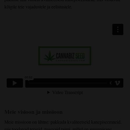
kõigile teie vajadustele ja eelistustele.
Meie visioon ja missioon
Meie missioon on lihtne: pakkuda kvaliteetseid kanepiseemneid,
mis toodavad terveid, tugevaid taimi, millel on suurepärane