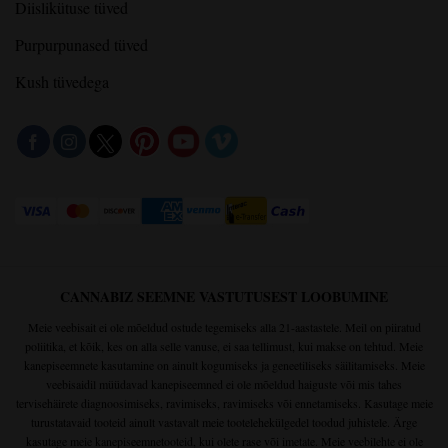
Diislikütuse tüved
Purpurpunased tüved
Kush tüvedega
CANNABIZ SEEMNE VASTUTUSEST LOOBUMINE
Meie veebisait ei ole mõeldud ostude tegemiseks alla 21-aastastele. Meil on piiratud
poliitika, et kõik, kes on alla selle vanuse, ei saa tellimust, kui makse on tehtud. Meie
kanepiseemnete kasutamine on ainult kogumiseks ja geneetiliseks säilitamiseks. Meie
veebisaidil müüdavad kanepiseemned ei ole mõeldud haiguste või mis tahes
tervisehäirete diagnoosimiseks, ravimiseks, ravimiseks või ennetamiseks. Kasutage meie
turustatavaid tooteid ainult vastavalt meie tootelehekülgedel toodud juhistele. Ärge
kasutage meie kanepiseemnetooteid, kui olete rase või imetate. Meie veebilehte ei ole