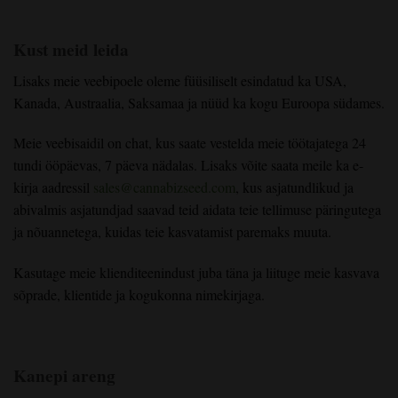
Kust meid leida
Lisaks meie veebipoele oleme füüsiliselt esindatud ka USA,
Kanada, Austraalia, Saksamaa ja nüüd ka kogu Euroopa südames.
Meie veebisaidil on chat, kus saate vestelda meie töötajatega 24
tundi ööpäevas, 7 päeva nädalas. Lisaks võite saata meile ka e-
kirja aadressil
sales@cannabizseed.com
, kus asjatundlikud ja
abivalmis asjatundjad saavad teid aidata teie tellimuse päringutega
ja nõuannetega, kuidas teie kasvatamist paremaks muuta.
Kasutage meie klienditeenindust juba täna ja liituge meie kasvava
sõprade, klientide ja kogukonna nimekirjaga.
Kanepi areng