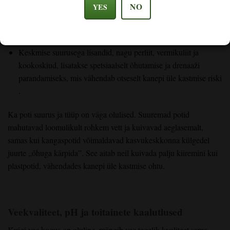
NO
YES
Koko/hüdro substraatid on kiiresti kuivavad
ja neis on rohkem
õhuruumi. Need vajavad sageli sagedasemat
ja väiksemat
kastmist.
Keskmise suurusega lisandid,
nagu perliit, vermikuliit ja
kookoskiud, lisatakse spetsiaalselt õhutamise ja drenaaži
parandamiseks, mis vähendab otseselt
kanepi
üle kastmise riski
.
Ka poti suurus ja tüüp on väga olulised. Suuremad potid
mahutavad loomulikult rohkem vett ja kuivavad aeglasemalt,
samas kui kangaspotid võimaldavad kasvukeskkonna külgedel
juurte „õhuga kärpida”. See aitab neil kuivada palju kiiremini kui
plastpotid, vähendades kanepi üle kastmise ohtu.
Veekvaliteet, pH ja toitainete kaalutlused
Kuigi vee kogus on oluline, mängib vee tegelik kvaliteet sama