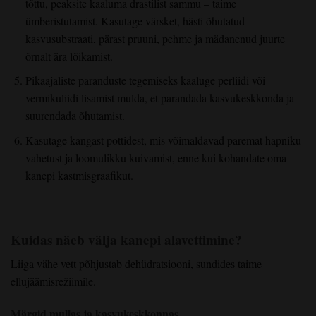
tõttu, peaksite kaaluma drastilist sammu – taime
ümberistutamist. Kasutage värsket, hästi õhutatud
kasvusubstraati, pärast pruuni, pehme ja mädanenud juurte
õrnalt ära lõikamist.
Pikaajaliste paranduste tegemiseks kaaluge perliidi või
vermikuliidi lisamist mulda, et parandada kasvukeskkonda ja
suurendada õhutamist.
Kasutage kangast pottidest, mis võimaldavad paremat hapniku
vahetust ja loomulikku kuivamist, enne kui kohandate oma
kanepi kastmisgraafikut.
Kuidas näeb välja kanepi alavettimine?
Liiga vähe vett põhjustab dehüdratsiooni, sundides taime
ellujäämisrežiimile.
Märgid mullas ja kasvukeskkonnas