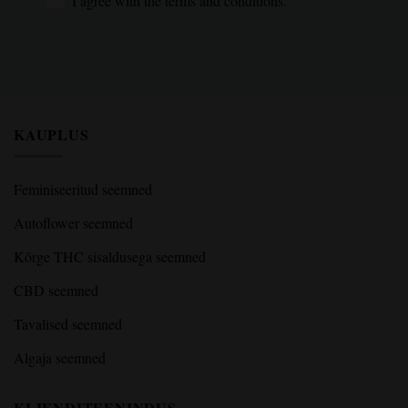
I agree with the terms and conditions.
KAUPLUS
Feminiseeritud seemned
Autoflower seemned
Kõrge THC sisaldusega seemned
CBD seemned
Tavalised seemned
Algaja seemned
KLIENDITEENINDUS