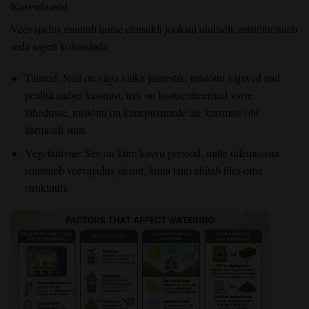
Kasvufaasid
Veevajadus muutub taime elutsükli jooksul oluliselt, mistõttu tuleb
seda sageli kohandada.
Taimed: Neil on väga väike juurestik, mistõttu vajavad nad
pealiskaudset kastmist, mis on kontsentreeritud varre
lähedusse, mistõttu on kanepitaimede üle kastmise oht
äärmiselt suur.
Vegetatiivne: See on kiire kasvu periood, mille tulemusena
suureneb veevajadus järsult, kuna taim ehitab üles oma
struktuuri.