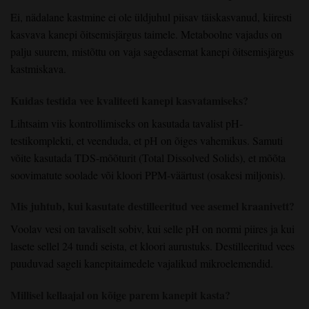
Ei, nädalane kastmine ei ole üldjuhul piisav täiskasvanud, kiiresti
kasvava kanepi õitsemisjärgus taimele. Metaboolne vajadus on
palju suurem, mistõttu on vaja sagedasemat kanepi õitsemisjärgus
kastmiskava.
Kuidas testida vee kvaliteeti kanepi kasvatamiseks?
Lihtsaim viis kontrollimiseks on kasutada tavalist pH-
testikomplekti, et veenduda, et pH on õiges vahemikus. Samuti
võite kasutada TDS-mõõturit (Total Dissolved Solids), et mõõta
soovimatute soolade või kloori PPM-väärtust (osakesi miljonis).
Mis juhtub, kui kasutate destilleeritud vee asemel kraanivett?
Voolav vesi on tavaliselt sobiv, kui selle pH on normi piires ja kui
lasete sellel 24 tundi seista, et kloori aurustuks. Destilleeritud vees
puuduvad sageli kanepitaimedele vajalikud mikroelemendid.
Millisel kellaajal on kõige parem kanepit kasta?