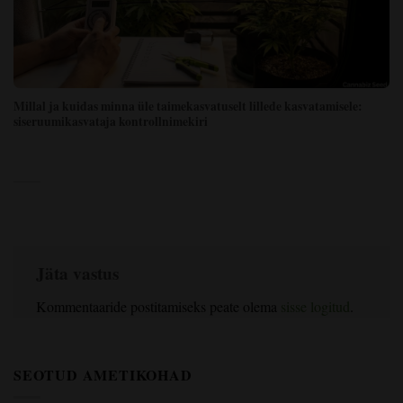
Millal ja kuidas minna üle taimekasvatuselt lillede kasvatamisele:
siseruumikasvataja kontrollnimekiri
Jäta vastus
Kommentaaride postitamiseks peate olema
sisse logitud
.
SEOTUD AMETIKOHAD