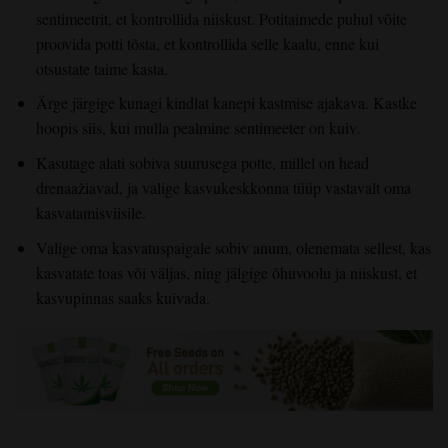
sentimeetrit, et kontrollida niiskust. Potitaimede puhul võite
proovida potti tõsta, et kontrollida selle kaalu, enne kui
otsustate taime kasta.
Ärge järgige kunagi kindlat kanepi kastmise ajakava. Kastke
hoopis siis, kui mulla pealmine sentimeeter on kuiv.
Kasutage alati sobiva suurusega potte, millel on head
drenaažiavad, ja valige kasvukeskkonna tüüp vastavalt oma
kasvatamisviisile.
Valige oma kasvatuspaigale sobiv anum, olenemata sellest, kas
kasvatate toas või väljas, ning jälgige õhuvoolu ja niiskust, et
kasvupinnas saaks kuivada.