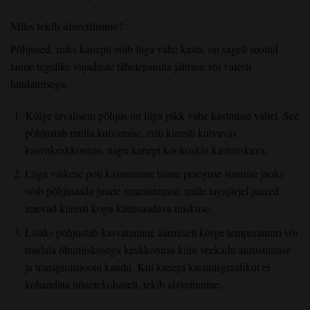
Miks tekib alavettimine?
Põhjused, miks kanepit võib liiga vähe kasta, on sageli seotud
taime tegelike vajaduste tähelepanuta jätmise või valesti
hindamisega.
Kõige tavalisem põhjus on liiga pikk vahe kastmiste vahel. See
põhjustab mulla kuivamise, eriti kiiresti kuivavas
kasvukeskkonnas, nagu kanepi kookoskiu kastmiskava.
Liiga väikese poti kasutamine taime praeguse suuruse jaoks
võib põhjustada juurte ummistumist, mille tagajärjel juured
imevad kiiresti kogu kättesaadava niiskuse.
Lisaks põhjustab kasvatamine äärmiselt kõrge temperatuuri või
madala õhuniiskusega keskkonnas kiire veekadu aurustumise
ja transpiratsiooni kaudu. Kui kanepi kastmisgraafikut ei
kohandata nõuetekohaselt, tekib alavettimine.