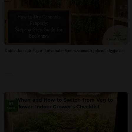
Kuidas kanepit õigesti kuivatada: Samm-sammult juhend algajatele
07
VEEB