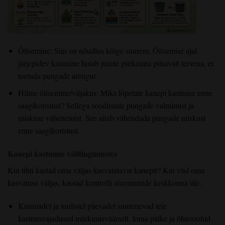
Õitsemine: Siin on nõudlus kõige suurem. Õitsemise ajal
järjepidev kastmine hoiab juurte piirkonna piisavalt tervena, et
toetada pungade arengut.
Hiline õitsemine/viljakus: Miks lõpetate kanepi kastmise enne
saagikoristust? Sellega soodustate pungade valmimist ja
niiskuse vähenemist. See aitab vähendada pungade niiskust
enne saagikoristust.
Kanepi kastmine välitingimustes
Kui tihti kastad oma väljas kasvatatavat kanepit? Kui viid oma
kasvatuse väljas, kaotad kontrolli siseruumide keskkonna üle.
Kuumadel ja tuulistel päevadel suurenevad teie
kastmisvajadused märkimisväärselt, kuna päike ja õhuvoolud