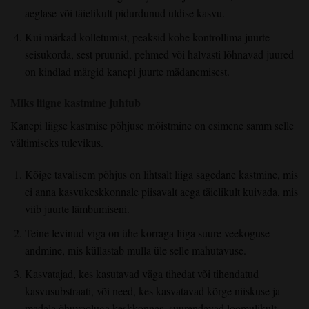
aeglase või täielikult pidurdunud üldise kasvu.
Kui märkad kolletumist, peaksid kohe kontrollima juurte
seisukorda, sest pruunid, pehmed või halvasti lõhnavad juured
on kindlad märgid kanepi juurte mädanemisest.
Miks liigne kastmine juhtub
Kanepi liigse kastmise põhjuse mõistmine on esimene samm selle
vältimiseks tulevikus.
Kõige tavalisem põhjus on lihtsalt liiga sagedane kastmine, mis
ei anna kasvukeskkonnale piisavalt aega täielikult kuivada, mis
viib juurte lämbumiseni.
Teine levinud viga on ühe korraga liiga suure veekoguse
andmine, mis küllastab mulla üle selle mahutavuse.
Kasvatajad, kes kasutavad väga tihedat või tihendatud
kasvusubstraati, või need, kes kasvatavad kõrge niiskuse ja
madala õhuvooluga keskkonnas, suurendavad loomulikult