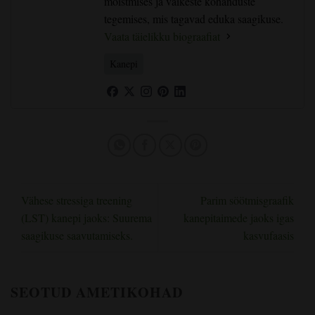
mõistmises ja väikeste kohanduste
tegemises, mis tagavad eduka saagikuse.
Vaata täielikku biograafiat
Kanepi
Vähese stressiga treening
Parim söötmisgraafik
(LST) kanepi jaoks: Suurema
kanepitaimede jaoks igas
saagikuse saavutamiseks.
kasvufaasis
SEOTUD AMETIKOHAD