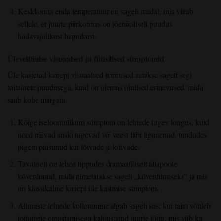
Keskkonna enda temperatuur on sageli madal, mis viitab
sellele, et juurte piirkonnas on tõenäoliselt puudus
hädavajalikust hapnikust.
Ülevettimise visuaalsed ja füüsilised sümptomid
Üle kastetud kanepi visuaalsed tunnused aetakse sageli segi
toitainete puudusega, kuid on olemas olulised erinevused, mida
saab kohe märgata.
Kõige iseloomulikum sümptom on lehtede tugev longus, kuid
need näivad siiski tugevad või veest läbi ligunenud, tundudes
pigem paisunud kui lõtvade ja kuivade.
Tavaliselt on lehed tippudes dramaatiliselt allapoole
kõverdunud, mida nimetatakse sageli „kõverdumiseks” ja mis
on klassikaline kanepi üle kastmise sümptom.
Alumiste lehtede kolletumine algab sageli siis, kui taim võitleb
toitainete omastamisega kahjustatud juurte tõttu, mis viib ka