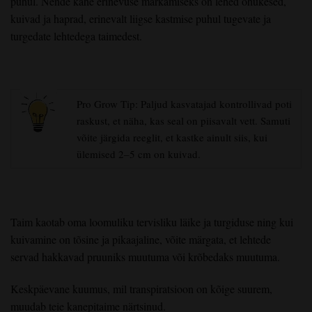
puhul. Nende kahe erinevuse märkamiseks on lehed õhukesed,
kuivad ja haprad, erinevalt liigse kastmise puhul tugevate ja
turgedate lehtedega taimedest.
Pro Grow Tip: Paljud kasvatajad kontrollivad poti
raskust, et näha, kas seal on piisavalt vett. Samuti
võite järgida reeglit, et kastke ainult siis, kui
ülemised 2–5 cm on kuivad.
Taim kaotab oma loomuliku tervisliku läike ja turgiduse ning kui
kuivamine on tõsine ja pikaajaline, võite märgata, et lehtede
servad hakkavad pruuniks muutuma või krõbedaks muutuma.
Keskpäevane kuumus, mil transpiratsioon on kõige suurem,
muudab teie kanepitaime närtsinud.