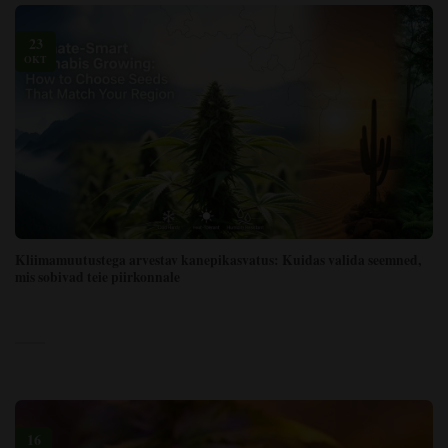
23
OKT
Kliimamuutustega arvestav kanepikasvatus: Kuidas valida seemned,
mis sobivad teie piirkonnale
16