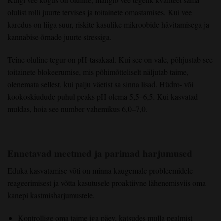
olulist rolli juurte tervises ja toitainete omastamises. Kui vee
karedus on liiga suur, riskite kasulike mikroobide hävitamisega ja
kannabise õrnade juurte stressiga.
Teine oluline tegur on pH-tasakaal. Kui see on vale, põhjustab see
toitainete blokeerumise, mis põhimõtteliselt näljutab taime,
olenemata sellest, kui palju väetist sa sinna lisad. Hüdro- või
kookoskiudude puhul peaks pH olema 5,5–6,5. Kui kasvatad
muldas, hoia see number vahemikus 6,0–7,0.
Ennetavad meetmed ja parimad harjumused
Eduka kasvatamise võti on minna kaugemale probleemidele
reageerimisest ja võtta kasutusele proaktiivne lähenemisviis oma
kanepi kastmisharjumustele.
Kontrollige oma taime iga päev, katsudes mulla pealmist