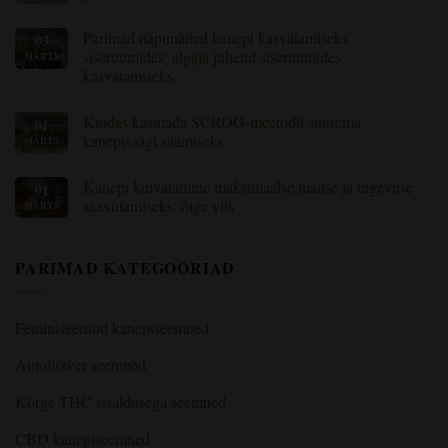
kuidas
Kommentaare
teada,
pole
Parimad näpunäited kanepi kasvatamiseks
03
millal
Toitmine
kanepit
kanepitaimede
siseruumides: algaja juhend siseruumides
MÄRTS
koristada
õitsemise
kasvatamiseks
ajal:
toitained
Kommentaare
ja
pole
puudused
Kuidas kasutada SCROG-meetodit suurema
01
Parimad
selgitatud
näpunäited
kanepisaagi saamiseks
MÄRTS
kanepi
kasvatamiseks
Kommentaare
siseruumides:
pole
Kanepi kuivatamine maksimaalse maitse ja tugevuse
01
algaja
Kuidas
juhend
kasutada
saavutamiseks: õige viis
MÄRTS
siseruumides
SCROG-
kasvatamiseks
meetodit
Kommentaare
suurema
pole
kanepisaagi
Kanepi
PARIMAD KATEGOORIAD
saamiseks
kuivatamine
maksimaalse
maitse
ja
tugevuse
Feminiseeritud kanepiseemned
saavutamiseks:
õige
viis
Autoflower seemned
Kõrge THC sisaldusega seemned
CBD kanepiseemned