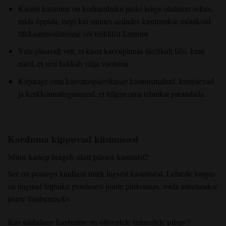
Käsitsi kastmine on koduaedniku jaoks kõige olulisem oskus,
mida õppida, isegi kui suurtes aedades kasutatakse mõnikord
tilkkastmissüsteeme või tsüklilist kastmist.
Vala piisavalt vett, et kasta kasvupinnas täielikult läbi, kuni
näed, et vesi hakkab välja voolama.
Kirjutage oma kasvatuspäevikusse kastmismahud, kuupäevad
ja keskkonnatingimused, et hiljem oma tehnikat parandada.
Korduma kippuvad küsimused
Minu kanep langeb alati pärast kastmist?
See on peaaegu kindlasti märk liigsest kastmisest. Lehtede longus
on tingitud hapniku puudusest juurte piirkonnas, mida nimetatakse
juurte lämbumiseks.
Kas nädalane kastmine on õitsvatele taimedele piisav?