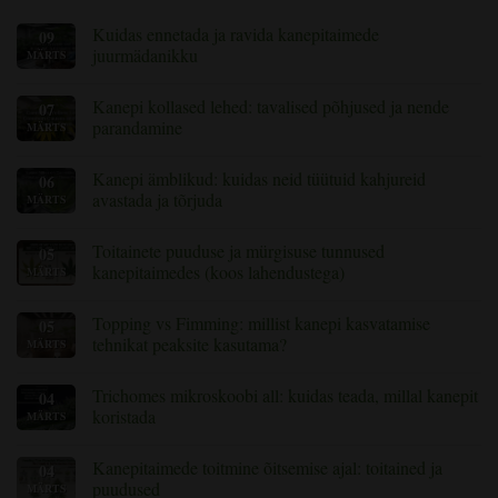
Kuidas ennetada ja ravida kanepitaimede
09
juurmädanikku
MÄRTS
Kommentaare
pole
Kanepi kollased lehed: tavalised põhjused ja nende
07
teemal
Kuidas
parandamine
MÄRTS
ennetada
ja
Kommentaare
ravida
pole
Kanepi ämblikud: kuidas neid tüütuid kahjureid
06
kanepitaimede
Kanepi
juurmädanikku
kollased
avastada ja tõrjuda
MÄRTS
lehed:
tavalised
Kommentaare
põhjused
pole
Toitainete puuduse ja mürgisuse tunnused
05
ja
Spider
nende
Mites
kanepitaimedes (koos lahendustega)
MÄRTS
lahendamine
on
Cannabis:
Kommentaare
Kuidas
pole
Topping vs Fimming: millist kanepi kasvatamise
05
avastada
Toitainete
ja
puuduse
tehnikat peaksite kasutama?
MÄRTS
tõrjuda
ja
neid
mürgisuse
Kommentaare
tüütuid
tunnused
pole
Trichomes mikroskoobi all: kuidas teada, millal kanepit
04
kahjureid
kanepitaimedes
Topping
(koos
vs
koristada
MÄRTS
lahendustega)
Fimming:
millist
Kommentaare
kanepi
pole
Kanepitaimede toitmine õitsemise ajal: toitained ja
04
kasvatamise
Trikhoomid
tehnikat
mikroskoobi
puudused
MÄRTS
kasutada?
all: