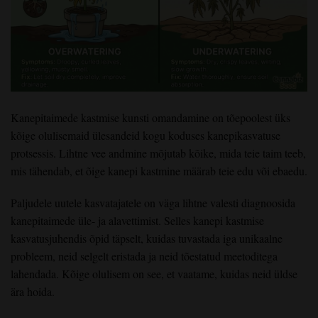
Kanepitaimede kastmise kunsti omandamine on tõepoolest üks
kõige olulisemaid ülesandeid kogu koduses kanepikasvatuse
protsessis. Lihtne vee andmine mõjutab kõike, mida teie taim teeb,
mis tähendab, et õige kanepi kastmine määrab teie edu või ebaedu.
Paljudele uutele kasvatajatele on väga lihtne valesti diagnoosida
kanepitaimede üle- ja alavettimist. Selles kanepi kastmise
kasvatusjuhendis õpid täpselt, kuidas tuvastada iga unikaalne
probleem, neid selgelt eristada ja neid tõestatud meetoditega
lahendada. Kõige olulisem on see, et vaatame, kuidas neid üldse
ära hoida.