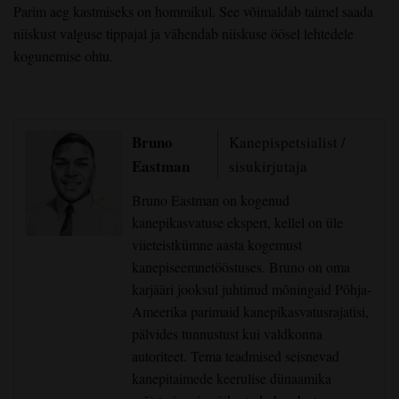
Parim aeg kastmiseks on hommikul. See võimaldab taimel saada
niiskust valguse tippajal ja vähendab niiskuse öösel lehtedele
kogunemise ohtu.
Bruno
Kanepispetsialist /
Eastman
sisukirjutaja
Bruno Eastman on kogenud
kanepikasvatuse ekspert, kellel on üle
viieteistkümne aasta kogemust
kanepiseemnetööstuses. Bruno on oma
karjääri jooksul juhtinud mõningaid Põhja-
Ameerika parimaid kanepikasvatusrajatisi,
pälvides tunnustust kui valdkonna
autoriteet. Tema teadmised seisnevad
kanepitaimede keerulise dünaamika