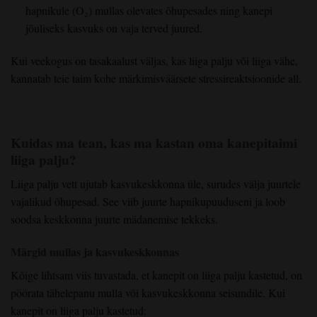
hapnikule (O₂) mullas olevates õhupesades ning kanepi
jõuliseks kasvuks on vaja terved juured.
Kui veekogus on tasakaalust väljas, kas liiga palju või liiga vähe,
kannatab teie taim kohe märkimisväärsete stressireaktsioonide all.
Kuidas ma tean, kas ma kastan oma kanepitaimi
liiga palju?
Liiga palju vett ujutab kasvukeskkonna üle, surudes välja juurtele
vajalikud õhupesad. See viib juurte hapnikupuuduseni ja loob
soodsa keskkonna juurte mädanemise tekkeks.
Märgid mullas ja kasvukeskkonnas
Kõige lihtsam viis tuvastada, et kanepit on liiga palju kastetud, on
pöörata tähelepanu mulla või kasvukeskkonna seisundile. Kui
kanepit on liiga palju kastetud: