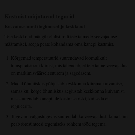
Kastmist mõjutavad tegurid
Kasvatusruumi tingimused ja keskkond
Teie keskkond mängib olulist rolli teie taimede veevajaduse
määramisel, seega peate kohandama oma kanepi kastmist.
Kõrgemad temperatuurid suurendavad loomulikult
transpiratsiooni kiirust, mis tähendab, et teie taime veevajadus
on märkimisväärselt suurem ja sagedasem.
Madal õhuniiskus põhjustab keskkonna kiirema kuivamise,
samas kui kõrge õhuniiskus aeglustab keskkonna kuivamist,
mis suurendab kanepi üle kastmise riski, kui seda ei
reguleerita.
Tugevam valgustugevus suurendab ka veevajadust, kuna taim
peab fotosünteesi tegemiseks rohkem tööd tegema.