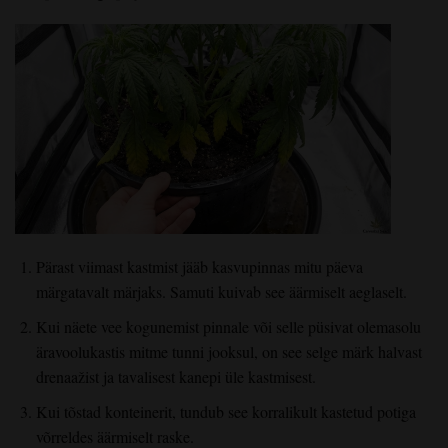
Pärast viimast kastmist jääb kasvupinnas mitu päeva
märgatavalt märjaks. Samuti kuivab see äärmiselt aeglaselt.
Kui näete vee kogunemist pinnale või selle püsivat olemasolu
äravoolukastis mitme tunni jooksul, on see selge märk halvast
drenaažist ja tavalisest kanepi üle kastmisest.
Kui tõstad konteinerit, tundub see korralikult kastetud potiga
võrreldes äärmiselt raske.