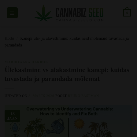
Skip
to
0
content
Kodu
/
Kanepi üle- ja alavettimine: kuidas neid mõlemaid tuvastada ja
parandada
MARIHUAANA HARIDUS
Ülekastmine vs alakastmine kanepi: kuidas
tuvastada ja parandada mõlemat
UPDATED ON
8. MÄRTS 2026
POOLT
BRUNO EASTMAN
18
JAAN