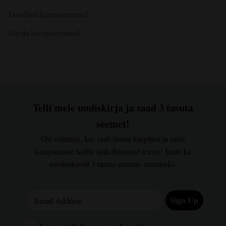
Tavalised kanepiseemned
Algaja kanepiseemned
Telli meie uudiskirja ja saad 3 tasuta
seemet!
Ole esimene, kes saab tasuta kingitusi ja meie
kampaaniate kohta ajakohastatud teavet! Saate ka
sooduskoodi 3 tasuta seemne saamiseks.
Email Address
Sign Up
I agree with the terms and conditions.