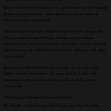
Kanepi alavettimise tuvastamine on sageli lihtsam kui üle-vettimise
probleemi diagnoosimine, kuna märgid kasvukeskkonnas on
ilmsed ja kergesti märgatavad.
Muld on selgelt väga kuiv, tundub kivikõva ja võib märgatavalt
poti siseseintest eemale tõmbuda, mistõttu on poti tõstmine
äärmiselt kerge. Kui kasvusubstraat on nii kuiv, võib see muutuda
hüdrofoobseks, mis tähendab, et vesi voolab sellest otse läbi, ilma
et see imbuks.
Konteiner tundub tõstmisel kerge kui sulg, mis on selge märk
sellest, et juurte piirkonnas ei ole enam niiskust. Lisaks võib
alavettunud kanepi kasvukeskkond tegelikult näida pinnalt
pragunenud.
Visuaalsed ja füüsilised taime sümptomid
Te märkate, et lehed on tugevasti longus, nagu liigse kastmise