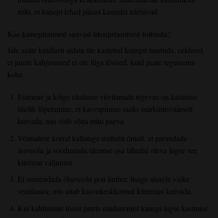
riski, et kanepi lehed pärast kastmist närtsivad.
Kas kanepitaimed saavad üleujutamisest toibuda?
Jah, saate kindlasti aidata üle kastetud kanepit taastuda, eeldusel,
et juurte kahjustused ei ole liiga tõsised, kuid peate tegutsema
kohe.
Esimene ja kõige olulisem viivitamatu tegevus on kastmise
täielik lõpetamine, et kasvupinnas saaks märkimisväärselt
kuivada, mis võib võtta mitu päeva.
Võimaluse korral kallutage mahutit õrnalt, et parandada
äravoolu ja soodustada ülemise osa lähedal oleva liigse vee
kiiremat väljumist.
Et suurendada õhuvoolu poti ümber, lisage alusele väike
ventilaator, mis aitab kasvukeskkonnal kiiremini kuivada.
Kui kahtlustate tõsist juurte mädanemist kanepi liigse kastmise