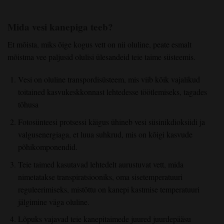
Mida vesi kanepiga teeb?
Et mõista, miks õige kogus vett on nii oluline, peate esmalt
mõistma vee paljusid olulisi ülesandeid teie taime süsteemis.
Vesi on oluline transpordisüsteem, mis viib kõik vajalikud
toitained kasvukeskkonnast lehtedesse töötlemiseks, tagades
tõhusa
Fotosünteesi protsessi käigus ühineb vesi süsinikdioksiidi ja
valgusenergiaga, et luua suhkrud, mis on kõigi kasvude
põhikomponendid.
Teie taimed kasutavad lehtedelt aurustuvat vett, mida
nimetatakse transpiratsiooniks, oma sisetemperatuuri
reguleerimiseks, mistõttu on kanepi kastmise temperatuuri
jälgimine väga oluline.
Lõpuks vajavad teie kanepitaimede juured juurdepääsu