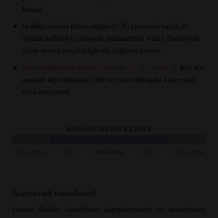
kohad.
Hoidke niiskus hilises etapis 45-50 protsendi vahel, et
vältida hallitust ja pungade mädanemist. Väike õhukuivati
sobib suurepäraselt telgis või väikeses ruumis.
Öine temperatuur peaks jääma üle 18 °C või 64 °F.
Kui see
muutub liiga külmaks, võib see olla eelkäijaks kõrgemale
niiskustasemele.
KAVANDATUD KLIIMA
Väga kuum
Hot
Mõõdukas
Cold
Väga külm
Kasvavad omadused
Lemon Daddy Autoflower
kanepiseemned on suurepärane