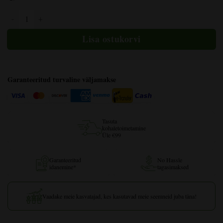
Lemon Daddy Autoflower kogus
Garanteeritud turvaline väljamakse
Tasuta
kohaletoimetamine
Üle €99
Garanteeritud
No Hassle
idanemine*
tagasimaksed
Vaadake meie kasvatajad, kes kasutavad meie seemneid juba täna!