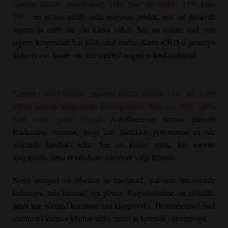
Lemon Daddy Autofloweri
THC tase on umbes 15% kuni
19%,
nii et see tabab seda magusat punkti, mis on piisavalt
tugeva ja mitte üle jõu käiva vahel. See on selline sort, mis
pigem kergendab kui lööb sind maha. Kuna CBD-d peaaegu
üldse ei ole, hoiab see teie meeled selged ja keskendunud.
Lemon Daddy kaldub enamasti indica, umbes 70%, nii et see
kipub rohkem lõõgastama kui ergutama, kuid see 30% sativa
toob siiski peent tõuget.
Autofloreeruv tunnus pärineb
Ruderalise taustast, isegi kui täielikku põlvnemist ei ole
võimalik kindlaks teha. See on kindel valik, kui soovite
lõõgastuda, ilma et tahaksite täielikult välja lülituda.
Need pungad on tihedad ja kaalukad, paksude trikoomide
kobaraga, mis katavad iga pinna. Vaigutootmine on rikkalik,
jättes teie sõrmed koristuse ajal kleepuvaks. Helerohelised õied
elustuvad külmas kliimas tulise masti ja lavendli vilkumisega.