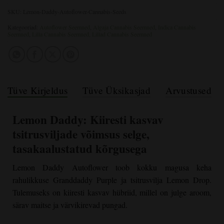
SKU:
Lemon-Daddy-Autoflower-Cannabis-Seeds
Kategooriad:
Autoflower Seemned
,
Algaja Cannabis Seemned
,
Indica Cannabis
Seemned
,
Lilla Cannabis Seemned, Lillad Cannabis Seemned
Tüve Kirjeldus
Tüve Üksikasjad
Arvustused
Lemon Daddy: Kiiresti kasvav
tsitrusviljade võimsus selge,
tasakaalustatud kõrgusega
Lemon Daddy Autoflower
toob kokku magusa keha
rahulikkuse
Granddaddy Purple
ja tsitrusvilja Lemon Drop.
Tulemuseks on kiiresti kasvav hübriid, millel on julge aroom,
särav maitse ja värvikirevad pungad.