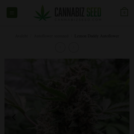
Skip
to
0
content
Avaleht
/
Autoflower seemned
/
Lemon Daddy Autoflower