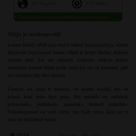
60-100 g/taim
8-10 nädalat
Tulemused on esitatud grammides pärast kuivatamist.
Mõju ja maitseprofiil
Lemon Daddy tabab nina terava sidruni hammustusega, millele
järgnevad magusamad männi vihjed ja kerge lilleline alatoon.
Aroom silub, kui see rahuneb, kaldudes rohkem pehme
tsitruselise kommi lõhna poole. Isegi kui see on kadunud, jääb
see särtsakas jälg õhus püsima.
Esimene asi, mida te maitsete, on skunki noodid, mis on
julged, kuid mitte liiga palju. Siis muutub see millekski
pehmemaks, puiduliseks, mahedaks, tõeliselt mahedaks.
Väljahingamisel on veidi vürtsi, mis lisab vürtsi, kuid see ei
suru üle ülejäänud maitse.
TÜÜP
70% indica - 30% sativa