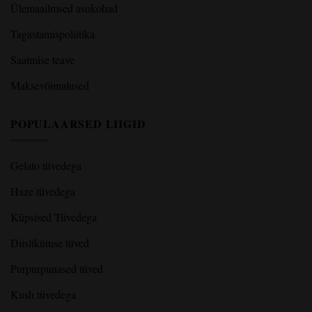
Ülemaailmsed asukohad
Tagastamispoliitika
Saatmise teave
Maksevõimalused
POPULAARSED LIIGID
Gelato tüvedega
Haze tüvedega
Küpsised Tüvedega
Diislikütuse tüved
Purpurpunased tüved
Kush tüvedega