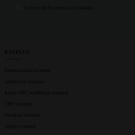
I agree with the terms and conditions.
I agree with the terms and conditions.
KAUPLUS
Feminiseeritud seemned
Autoflower seemned
Kõrge THC sisaldusega seemned
CBD seemned
Tavalised seemned
Algaja seemned