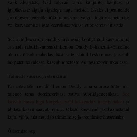
valik algajatele. Nad tulevad toime kahjurite, hallituse ja
igapäevaste algaja vigadega nagu meister. Lisaks ei pea nende
autoflower-geneetika tõttu muretsema valgusringide vahetamise
või kasvatamise liigse keerukuse pärast, et õitsemist alustada.
See autoflower on paindlik ja ei nõua kontrollitud kasvuruumi,
et saada rahuldavat saaki. Lemon Daddy kohanemisvõimeline
olemus õitseb mahedas, hästi valgustatud keskkonnas ja sobib
hõlpsasti telkidesse, kasvuhoonetesse või tagahoovinurkadesse.
Taimede suurus ja struktuur
Kasvatajatele meeldib Lemon Daddy oma suuruse tõttu, mis
tuleneb tema domineerivast sativa hübriidgeneetikast.
See
kasvab harva liiga kõrgeks, vaid keskendub hoopis paksu
ja
ühtlase kasvu saavutamisele. Oksad kasvavad tasakaalustatud
kujul välja, mis muudab trimmimise ja treenimise lihtsamaks.
Õitsemise aeg