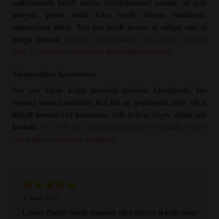
narkomaanile kulub umbes kolmkümmend minutit, et seda
märgata, pärast mida keha vajub sellesse madalasse,
rahustavasse rütmi. Teie pea püsib tasane, ei mingit udu, ei
mingit udusust.
Lihtsalt lihtne tasakaal, mis kestab piisavalt
kaua, et hoida hea enesetunne ilma tõmbetulemiseta.
Terapeutiline kasutamine
See sort kipub kõige paremini toimima kasutajatele, kes
vajavad vaimset nullimist. Kui teil on igapäevane stress või te
lihtsalt tunnete end kurnatuna, võib pehme selgus aidata udu
kaotada.
See võib ka kerget kehapingeid leevendada, hoides
samal ajal teie energiat stabiilsena.
2. juuni 2025
Lemon Daddy Seeds idanesid väga kiiresti ja kõik minu