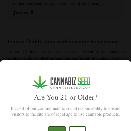
taimed kasvasid korraga. Väga rahul selle ostuga.
Jessica R
Lemon Daddy Auto maksimaalne kasutamine
Lemon Daddy
Autofloweri seemned
võivad olla algajatele
sobivad, kuid on siiski mõned nutikad nipid, mis aitavad sellel
tsitruseliste tšempionil tõeliselt uhkeldada. Õige keskkonna,
nutika treeningu ja kerge söötmise finesside abil saavad isegi
juhuslikud kasvatajad sellest kompaktsest sordist parema
struktuuri ja saagikuse välja võluda.
Are You 21 or Older?
Varajase etapi edu
It's part of our commitment to social responsibility to ensure
Teie esimesed sammud määravad kogu kasvule tooni. Kui
visitors to the site are of legal age to use cannabis products.
suudate varajases etapis seadistada ja annate taimele ruumi
areneda ilma asjatu stressita.