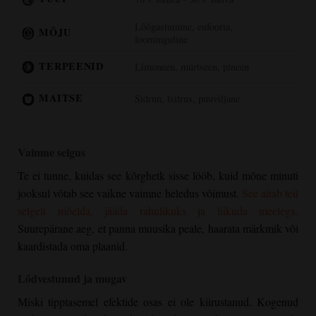
Lõõgastumine, eufooria,
MÕJU
loominguline
TERPEENID
Limoneen, mürtseen, pineen
MAITSE
Sidrun, tsitrus, puuviljane
Vaimne selgus
Te ei tunne, kuidas see kõrghetk sisse lööb, kuid mõne minuti
jooksul võtab see vaikne vaimne heledus võimust.
See aitab teil
selgelt mõelda, jääda rahulikuks ja liikuda meelega.
Suurepärane aeg, et panna muusika peale, haarata märkmik või
kaardistada oma plaanid.
Lõdvestunud ja mugav
Miski tipptasemel efektide osas ei ole kiirustanud. Kogenud