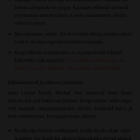
kolmas sõlmpunkt on paigas. Kasutage pehmeid sidemeid,
et painutada peavart küljele ja anda madalamatele okstele
rohkem valgust.
Jäta toppimine vahele. See tüvi töötab tiheda graafiku alusel
ja tal ei ole aega tugevatest kärbetest taastuda.
Kerge lehtede eemaldamine on veganperioodil lubatud,
kuid tehke seda aeglaselt.
Üks või kaks lehte korraga on
piisav, et avada varikatust, ilma et taime stressi tekitaks.
Kliimakontroll ja niiskuse juhtimine
Auto Lemon Daddy tihedad õied suudavad kinni hoida
niiskust, kui nad hakkavad jäätuma. Kõrge niiskus selles etapis
võib muutuda pungamädanikuks. Hoidke keskkond kuiva ja
hästi ventileerituna, kui saagikoristus läheneb.
Seadke üles kerged ventilaatorid, et õhk liiguks okste vahel
ja ümber. See hoiab ära sügaval katusekattes olevad niisked