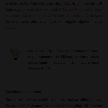
Lemon Daddy Auto õitsemine algab kiiresti ja püsib püsivalt
kogu aeg.
Enamik taimi on täielikult küpsed 9. nädalaks, kuigi
jahedamas kliimas võib see kesta kuni 10. nädalani.
Õues saate
tavaliselt saaki juba juuli lõpus või augusti alguses - enne
sügist.
Pro Grow Tip :Proovige treeningtehnikaid,
nagu toppimine või FIMing, et aidata kaasa
põõsastunud kasvule ja suurenenud
õitsemisaladele.
Saagikuse potentsiaal
Saate usaldusväärset saagikust nii sise- kui ka välitingimustes
kasvatamisel. Siseruumides on keskmine saagikus 450 grammi