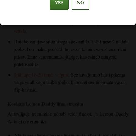
NO
YES
Kasutage viimast potti algusest peale. Autoflowers vihkab
ümberistutamise šokki.
Kindluse mõttes istuta oma seemned
otse 10-12 l suurusesse riidest potti, et lasta juurtel kiiresti
settida.
Hoidke varajase söötmisega ettevaatlikult. Esimese 2 nädala
jooksul on mahe, pooleldi tugevast toitainesegust enam kui
piisav. Enne suurendamist jälgige, kas esineb mingeid
põletusnähte.
Säilitage 18-20 tundi valgust.
See tüvi toimib hästi pikema
valguse all kogu tsükli jooksul, ilma et see tingimata vajaks
flip-kavasid.
Koolitus Lemon Daddy ilma stressita
Autoviljade treenimine nõuab veidi finessi, ja Lemon Daddy
Auto ei ole erandiks.
Alustage vähese stressiga treeningut umbes 3. nädalal, kui