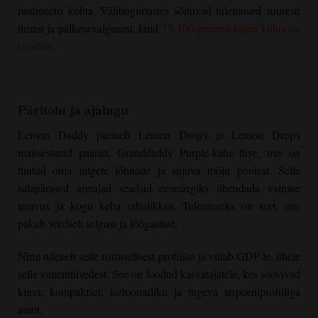
ruutmeetri kohta. Välitingimustes sõltuvad tulemused suuresti
ilmast ja päikesevalgusest, kuid
75-100 grammi taime kohta on
tavaline.
Päritolu ja ajalugu
Lemon Daddy pärineb Lemon Drop'i ja Lemon Drop'i
maitsestatud paarist.
Granddaddy Purple
-kahe tüve, mis on
tuntud oma julgete lõhnade ja sujuva mõju poolest. Selle
salapärased aretajad seadsid eesmärgiks ühendada vaimne
teravus ja kogu keha rahulikkus. Tulemuseks on sort, mis
pakub võrdselt selgust ja lõõgastust.
Nimi tuleneb selle tsitruselisest profiilist ja viitab GDP-le, ühele
selle vanemtüvedest. See on loodud kasvatajatele, kes soovivad
kiiret, kompaktset, iseloomuliku ja tugeva terpeeniprofiiliga
autot.