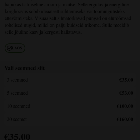
hapukas tsitruseline aroom ja maitse. Selle ergutav ja energiline
kõrghoovus sobib ideaalselt suhtlemiseks või loomingulisteks
ettevõtmisteks. Visuaalselt silmatorkavad pungad on elurõõmsad
rohelised nugid, millel on palju kuldseid trikome. Sulle meeldib
selle jõuline kasv ja kergesti hallatavus.
LAOS
Vali seemned siit
€35.00
3 seemned
€53.00
5 seemned
€100.00
10 seemned
€160.00
20 seemet
€
35.00