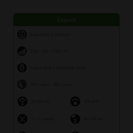
Legend
Eufooriline ja lõõgastav
THC: 19% | CBD: 0%
Lemon Drop x Grandaddy Purple
70% indica - 30% sativa
70-100 cm
450 g/m²
11-12 nädalat
80-120 cm