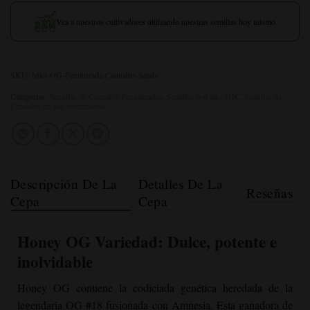
Vea a nuestros cultivadores utilizando nuestras semillas hoy mismo
SKU:
Miel-OG-Feminizada-Cannabis-Seeds
Categorías:
Semillas de Cannabis Feminizadas
,
Semillas con alto THC
,
Semillas de
Cannabis de alto rendimiento
Descripción De La
Detalles De La
Reseñas
Cepa
Cepa
Honey OG
Variedad: Dulce, potente e
inolvidable
Honey OG contiene la codiciada genética heredada de la
legendaria OG #18 fusionada con Amnesia. Esta ganadora de