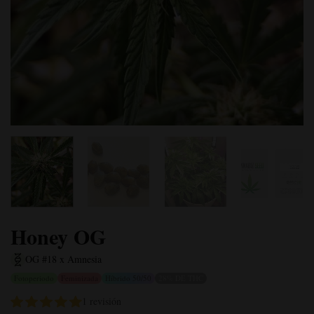
Honey OG
OG #18 x Amnesia
Fotoperiodo
Feminizada
Híbrido 50/50
28% DE THC
1 revisión