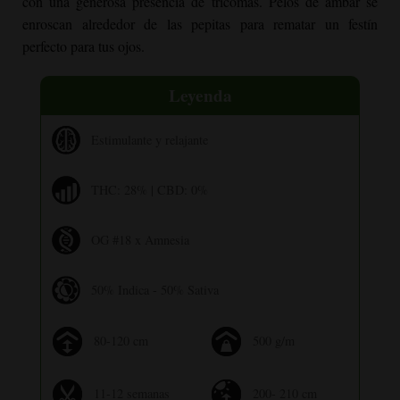
con una generosa presencia de tricomas. Pelos de ámbar se
enroscan alrededor de las pepitas para rematar un festín
perfecto para tus ojos.
Leyenda
Estimulante y relajante
THC: 28% | CBD: 0%
OG #18 x Amnesia
50% Indica - 50% Sativa
80-120 cm
500 g/m
11-12 semanas
200- 210 cm