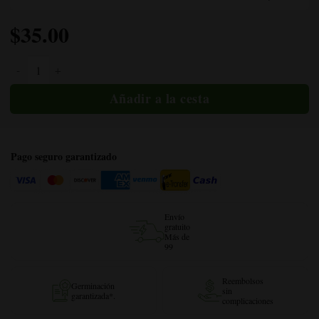
$
35.00
Cantidad de miel OG
Pago seguro garantizado
Envío
gratuito
Más de
99
Reembolsos
Germinación
sin
garantizada*.
complicaciones