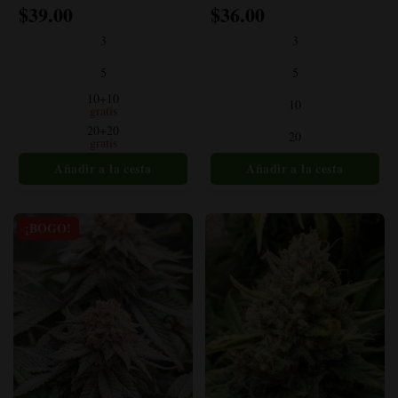
$
39.00
$
36.00
Este
Este
producto
producto
3
3
tiene
tiene
múltiples
múltiples
5
5
variantes.
variantes.
10+10
10
Las
Las
gratis
opciones
opciones
20+20
20
gratis
se
se
pueden
pueden
elegir
elegir
en
en
la
la
¡BOGO!
página
página
del
del
producto
producto