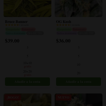
Bruce Banner
OG Kush
1 revisión
1 revisión
Fotoperiodo
Feminizada
Fotoperiodo
Feminizada
Sativa dominante
28% DE THC
Indica dominante
26% DE THC
$
39.00
$
36.00
Este
Este
producto
producto
3
3
tiene
tiene
múltiples
múltiples
5
5
variantes.
variantes.
10+10
10
Las
Las
gratis
opciones
opciones
20+20
20
gratis
se
se
pueden
pueden
elegir
elegir
en
en
la
la
¡BOGO!
NUEVO
página
página
del
del