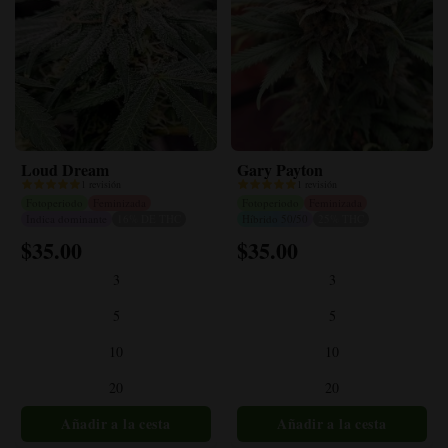
Loud Dream
Gary Payton
1 revisión
1 revisión
Fotoperiodo
Feminizada
Fotoperiodo
Feminizada
Indica dominante
16% DE THC
Híbrido 50/50
25% THC
$
35.00
$
35.00
Este
Este
producto
producto
3
3
tiene
tiene
múltiples
múltiples
5
5
variantes.
variantes.
10
10
Las
Las
opciones
opciones
20
20
se
se
pueden
pueden
elegir
elegir