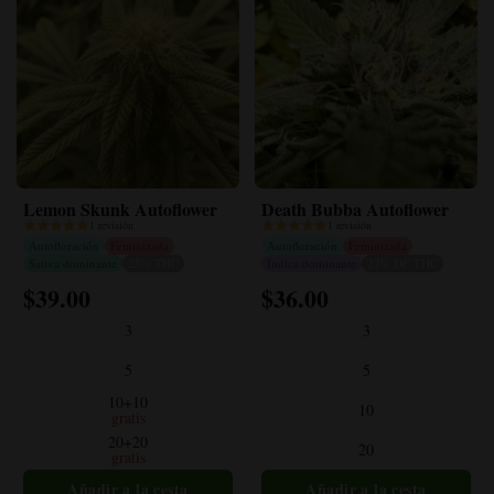
Lemon Skunk Autoflower
Death Bubba Autoflower
1 revisión
1 revisión
Autofloración
Feminizada
Autofloración
Feminizada
Sativa dominante
25% THC
Indica dominante
27% DE THC
$
39.00
$
36.00
Este
Este
producto
producto
3
3
tiene
tiene
múltiples
múltiples
5
5
variantes.
variantes.
10+10
10
Las
Las
gratis
opciones
opciones
20+20
20
gratis
se
se
pueden
pueden