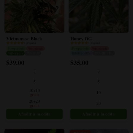
Vietnamese Black
Honey OG
1 revisión
1 revisión
Fotoperiodo
Feminizada
Fotoperiodo
Feminizada
Sativa pura
25% THC
Híbrido 50/50
28% DE THC
$
39.00
$
35.00
Este
Este
producto
producto
3
3
tiene
tiene
múltiples
múltiples
5
5
variantes.
variantes.
10+10
10
Las
Las
gratis
opciones
opciones
20+20
20
gratis
se
se
pueden
pueden
elegir
elegir
en
en
la
la