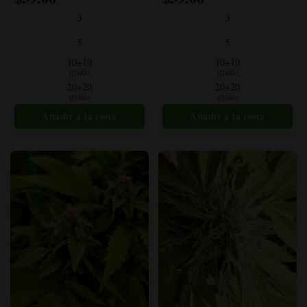
producto
producto
3
3
tiene
tiene
múltiples
múltiples
5
5
variantes.
variantes.
10+10
10+10
Las
Las
gratis
gratis
opciones
opciones
20+20
20+20
gratis
gratis
se
se
pueden
pueden
elegir
elegir
en
en
la
la
página
página
del
del
producto
producto