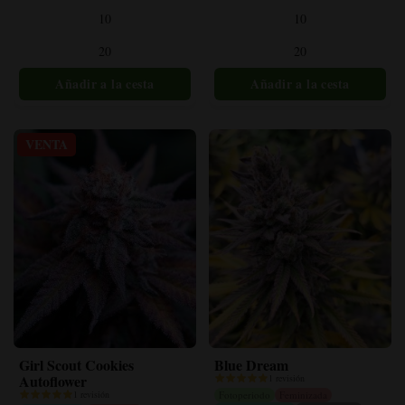
variantes.
variantes.
10
10
Las
Las
opciones
opciones
20
20
se
se
pueden
pueden
elegir
elegir
en
en
la
la
VENTA
página
página
del
del
producto
producto
Girl Scout Cookies
Blue Dream
Autoflower
1 revisión
1 revisión
Fotoperiodo
Feminizada