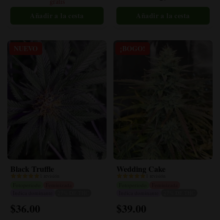
gratis
se
se
pueden
pueden
elegir
elegir
en
en
la
la
NUEVO
¡BOGO!
página
página
del
del
producto
producto
Black Truffle
Wedding Cake
1 revisión
1 revisión
Fotoperiodo
Feminizada
Fotoperiodo
Feminizada
Indica dominante
27% DE THC
Indica dominante
27% DE THC
$
36.00
$
39.00
Este
Este
producto
producto