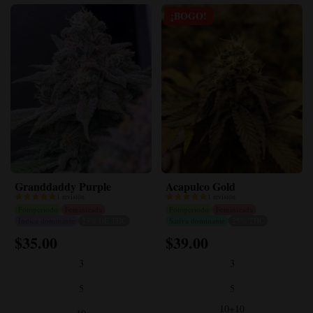
¡BOGO!
Granddaddy Purple
Acapulco Gold
1 revisión
1 revisión
Fotoperiodo
Feminizada
Fotoperiodo
Feminizada
Indica dominante
23% DE THC
Sativa dominante
25% THC
$
35.00
$
39.00
Este
Este
producto
producto
3
3
tiene
tiene
múltiples
múltiples
5
5
variantes.
variantes.
10+10