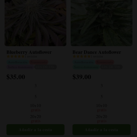
Blueberry Autoflower
Bear Dance Autoflower
1 revisión
1 revisión
Autofloración
Feminizada
Autofloración
Feminizada
Indica dominante
16% DE THC
Sativa dominante
33% DE THC
$
35.00
$
39.00
Este
Este
producto
producto
3
3
tiene
tiene
múltiples
múltiples
5
5
variantes.
variantes.
10+10
10+10
Las
Las
gratis
gratis
opciones
opciones
20+20
20+20
gratis
gratis
se
se
pueden
pueden
elegir
elegir