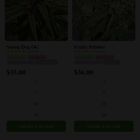
Snoop Dog OG
Fruity Pebbles
1 revisión
1 revisión
Fotoperiodo
Feminizada
Fotoperiodo
Feminizada
Indica dominante
28% DE THC
Indica dominante
20% THC
$
35.00
$
36.00
Este
Este
producto
producto
3
3
tiene
tiene
múltiples
múltiples
5
5
variantes.
variantes.
10
10
Las
Las
opciones
opciones
20
20
se
se
pueden
pueden
elegir
elegir
en
en