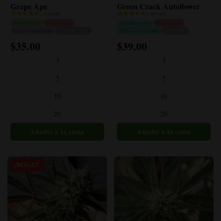
Grape Ape
Green Crack Autoflower
1 revisión
1 revisión
Fotoperiodo
Feminizada
Autofloración
Feminizada
Indica dominante
27% DE THC
Sativa dominante
20% THC
$
35.00
$
39.00
Este
Este
producto
producto
3
3
tiene
tiene
múltiples
múltiples
5
5
variantes.
variantes.
10
10
Las
Las
opciones
opciones
20
20
se
se
pueden
pueden
elegir
elegir
en
en
la
la
¡BOGO!
página
página
del
del
producto
producto