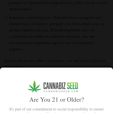
μπορεί να προκαλέσει ασφυξία στις ρίζες αν δεν είστε
προσεκτικοί.
Σακούλες καλλιέργειας: Επειδή είναι ελαφριές και
εξαιρετικά ευέλικτες, μπορούν να διπλωθούν και να
μετακινηθούν εύκολα. Η διαθεσιμότητά τους σε
γιγαντιαία μεγέθη τις καθιστά ιδανικές για την
καλλιέργεια τεράστιων φυτών σε εξωτερικούς
χώρους.
Το καλύτερο μέγεθος γλάστρας για την καλλιέργεια
κάνναβης
Ξεκινήστε με μικρά φυτά. Τα πλαστικά ποτήρια ή τα
γλάστρες 1 γαλονιού αναγκάζουν τις ρίζες να
συγκεντρωθούν πριν εξαπλωθούν. Μόλις οι ρίζες
γεμίσουν, μεταφυτεύστε τα σε μια μεγαλύτερη γλάστρα.
Are You 21 or Older?
It's part of our commitment to social responsibility to ensure