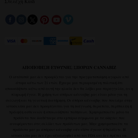
Στελέχη Kush
ΑΠΟΠΟΊΗΣΗ ΕΥΘΎΝΗΣ ΣΠΌΡΩΝ CANNABIZ
Ο ιστότοπός μας δεν προορίζεται για την πραγματοποίηση αγορών από
άτομα κάτω των 21 ετών. Έχουμε μια περιορισμένη πολιτική ότι
οποιοσδήποτε κάτω από αυτή την ηλικία δεν θα λάβει μια παραγγελία, αν η
πληρωμή έγινε. Η χρήση των σπόρων κάνναβης μας είναι μόνο για τη
συλλογή και τη γενετική διατήρηση. Οι σπόροι κάνναβης που πουλάμε στην
ιστοσελίδα μας δεν προορίζονται για τη διάγνωση, θεραπεία, περίθαλψη ή
πρόληψη ασθενειών ή οποιωνδήποτε παθήσεων. Χρησιμοποιείτε μόνο τα
προϊόντα που διαθέτουμε στο εμπόριο σύμφωνα με τις οδηγίες που
αναφέρονται στις σελίδες των προϊόντων μας. Μην χρησιμοποιείτε τα
προϊόντα μας με σπόρους κάνναβης εάν είστε έγκυος ή θηλάζετε. Η
ιστοσελίδα μας δεν έχει αξιολογηθεί από τον FDA και δεν πρέπει να