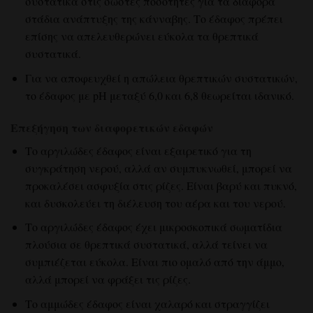
συστατικά στις σωστές ποσότητες για τα διάφορα
στάδια ανάπτυξης της κάνναβης. Το έδαφος πρέπει
επίσης να απελευθερώνει εύκολα τα θρεπτικά
συστατικά.
Για να αποφευχθεί η απώλεια θρεπτικών συστατικών,
το έδαφος με pH μεταξύ 6,0 και 6,8 θεωρείται ιδανικό.
Επεξήγηση των διαφορετικών εδαφών
Το
αργιλώδες έδαφος
είναι εξαιρετικό για τη
συγκράτηση
νερού
, αλλά αν συμπυκνωθεί, μπορεί να
προκαλέσει ασφυξία στις ρίζες. Είναι βαρύ και πυκνό,
και δυσκολεύει τη διέλευση του αέρα και του νερού.
Το αργιλώδες έδαφος
έχει μικροσκοπικά σωματίδια
πλούσια σε θρεπτικά συστατικά, αλλά τείνει να
συμπιέζεται εύκολα. Είναι πιο ομαλό από την άμμο,
αλλά μπορεί να φράξει τις ρίζες.
Το αμμώδες έδαφος
είναι χαλαρό και στραγγίζει