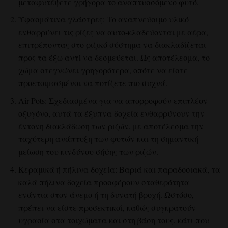
μεταφυτέψετε γρήγορα το αναπτυσσόμενο φυτό.
Υφασμάτινα γλάστρες: Το αναπνεύσιμο υλικό
ενθαρρύνει τις ρίζες να αυτο-κλαδεύονται με αέρα,
επιτρέποντας στο ριζικό σύστημα να διακλαδίζεται
προς τα έξω αντί να δεσμεύεται. Ως αποτέλεσμα, το
χώμα στεγνώνει γρηγορότερα, οπότε να είστε
προετοιμασμένοι να ποτίζετε πιο συχνά.
Air Pots: Σχεδιασμένα για να απορροφούν επιπλέον
οξυγόνο, αυτά τα έξυπνα δοχεία ενθαρρύνουν την
έντονη διακλάδωση των ριζών, με αποτέλεσμα την
ταχύτερη ανάπτυξη των φυτών και τη σημαντική
μείωση του κινδύνου σήψης των ριζών.
Κεραμικά ή πήλινα δοχεία: Βαριά και παραδοσιακά, τα
καλά πήλινα δοχεία προσφέρουν σταθερότητα
ενάντια στον άνεμο ή τη δυνατή βροχή. Ωστόσο,
πρέπει να είστε προσεκτικοί, καθώς συγκρατούν
υγρασία στα τοιχώματα και στη βάση τους, κάτι που