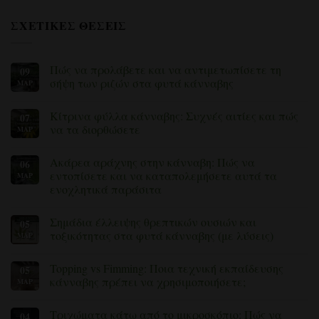
ΣΧΕΤΙΚΈΣ ΘΈΣΕΙΣ
Πώς να προλάβετε και να αντιμετωπίσετε τη
09
σήψη των ριζών στα φυτά κάνναβης
ΜΑΡ
Δεν
υπάρχουν
Κίτρινα φύλλα κάνναβης: Συχνές αιτίες και πώς
07
σχόλια
για
να τα διορθώσετε
ΜΑΡ
το
πώς
Δεν
να
υπάρχουν
Ακάρεα αράχνης στην κάνναβη: Πώς να
06
αποτρέψετε
σχόλια
και
για
εντοπίσετε και να καταπολεμήσετε αυτά τα
ΜΆΡ
να
Κίτρινα
ενοχλητικά παράσιτα
αντιμετωπίσετε
φύλλα
τη
κάνναβης:
Δεν
σήψη
Συχνές
υπάρχουν
των
αιτίες
Σημάδια έλλειψης θρεπτικών ουσιών και
05
σχόλια
ριζών
και
για
τοξικότητας στα φυτά κάνναβης (με λύσεις)
ΜΆΡ
στα
πώς
τα
φυτά
να
ακάρεα
Δεν
κάνναβης
τα
στην
υπάρχουν
διορθώσετε
Topping vs Fimming: Ποια τεχνική εκπαίδευσης
05
κάνναβη:
σχόλια
Πώς
για
κάνναβης πρέπει να χρησιμοποιήσετε;
ΜΆΡ
να
τα
εντοπίσετε
σημάδια
Δεν
και
έλλειψης
υπάρχουν
Τριχώματα κάτω από το μικροσκόπιο: Πώς να
04
να
θρεπτικών
σχόλια