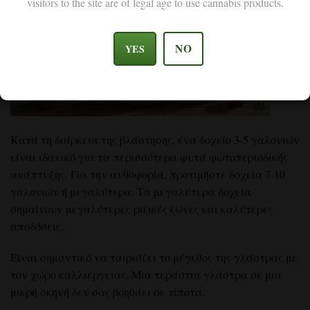
visitors to the site are of legal age to use cannabis products.
NO
YES
Κατά τη διάρκεια της βλάστησης, ένα δοχείο 3-5 γαλονιών
είναι ιδανικό για τα περισσότερα φυτά φωτοπεριοδικής
ανάπτυξης. Για την ανθοφορία, προτιμήστε δοχεία 7-10
γαλονιών ή μεγαλύτερα. Τα μεγαλύτερα δοχεία
σημαίνουν μεγαλύτερες ριζικές ζώνες και καλύτερες
αποδόσεις.
Είναι σημαντικό να ταιριάζει το μέγεθος της γλάστρας με
τον χώρο καλλιέργειας. Μια τεράστια γλάστρα σε μια
μικρή σκηνή δεν σας βοηθάει σε τίποτα.