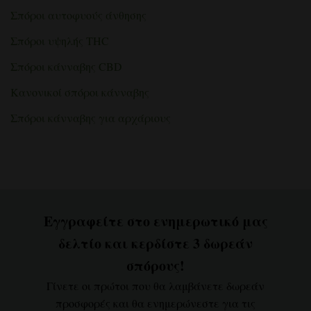
καλλιέργειας
γεύση
Σπόροι αυτοφυούς άνθησης
και
ισχύ:
Ο
Σπόροι υψηλής THC
σωστός
τρόπος
Σπόροι κάνναβης CBD
Κανονικοί σπόροι κάνναβης
Σπόροι κάνναβης για αρχάριους
Εγγραφείτε στο ενημερωτικό μας
δελτίο και κερδίστε 3 δωρεάν
σπόρους!
Γίνετε οι πρώτοι που θα λαμβάνετε δωρεάν
προσφορές και θα ενημερώνεστε για τις