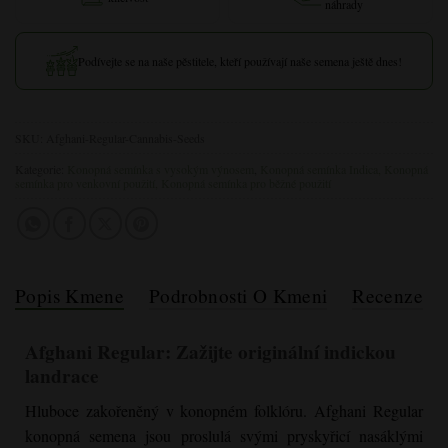
náhrady
Podívejte se na naše pěstitele, kteří používají naše semena ještě dnes!
SKU:
Afghani-Regular-Cannabis-Seeds
Kategorie:
Konopná semínka s vysokým výnosem
,
Konopná semínka Indica, Konopná
semínka pro venkovní použití, Konopná
semínka pro běžné použití
Popis Kmene
Podrobnosti O Kmeni
Recenze
Afghani Regular
: Zažijte originální indickou
landrace
Hluboce zakořeněný v konopném folklóru.
Afghani Regular
konopná semena jsou proslulá svými pryskyřicí nasáklými