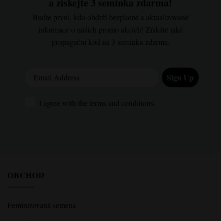
a získejte 3 semínka zdarma!
Buďte první, kdo obdrží bezplatné a aktualizované
informace o našich promo akcích! Získáte také
propagační kód na 3 semínka zdarma.
Email Address
Sign Up
I agree with the terms and conditions.
I agree with the terms and conditions.
OBCHOD
Feminizovaná semena