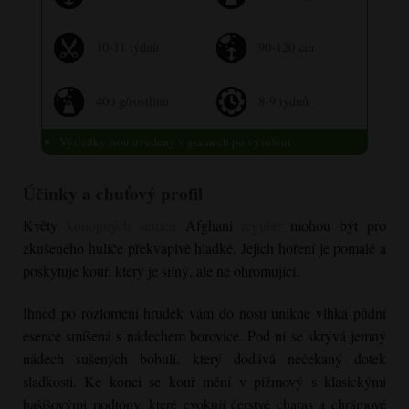
10-11 týdnů
90-120 cm
400 g/rostlinu
8-9 týdnů
Výsledky jsou uvedeny v gramech po vysušení
Účinky a chuťový profil
Květy
konopných semen
Afghani
regular
mohou být pro
zkušeného huliče překvapivě hladké. Jejich hoření je pomalé a
poskytuje kouř, který je silný, ale ne ohromující.
Ihned po rozlomení hrudek vám do nosu unikne vlhká půdní
esence smíšená s nádechem borovice. Pod ní se skrývá jemný
nádech sušených bobulí, který dodává nečekaný dotek
sladkosti. Ke konci se kouř mění v pižmový s klasickými
hašišovými podtóny, které evokují čerstvé charas a chrámové