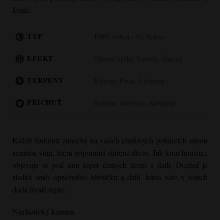
koule.
TYP
100% Indica - 0% Sativa
EFEKT
Tělesná výška, Euforie, Šťastný
TERPENY
Myrcen, Pinen, Limonen
PŘÍCHUŤ
Bylinné, Borovice, Kořeněné
Každé šluknutí zanechá na vašich chuťových pohárcích silnou
zemitou vůni, která připomíná stařené dřevo. Jak kouř houstne,
objevuje se pod ním šepot černých třešní a datlí. Dochuť je
sladká směs opečeného hřebíčku a datlí, která vám v ústech
dodá trvalé teplo.
Narkotický kámen