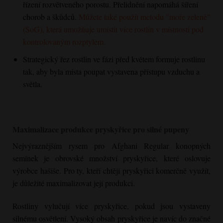
řízení rozvětveného porostu. Přelidnění napomáhá šíření
chorob a škůdců.
Můžete také použít metodu "moře zeleně"
(SoG), která umožňuje umístit více rostlin v místnosti pod
kontrolovaným rozptylem.
Strategický řez rostlin ve fázi před květem formuje rostlinu
tak, aby byla místa poupat vystavena přístupu vzduchu a
světla.
Maximalizace produkce pryskyřice pro silné pupeny
Nejvýraznějším rysem pro
Afghani Regular
konopných
semínek je obrovské množství pryskyřice, které oslovuje
výrobce hašiše. Pro ty, kteří chtějí pryskyřici komerčně využít,
je důležité maximalizovat její produkci.
Rostliny vylučují více pryskyřice, pokud jsou vystaveny
silnému osvětlení. Vysoký obsah pryskyřice je navíc do značné