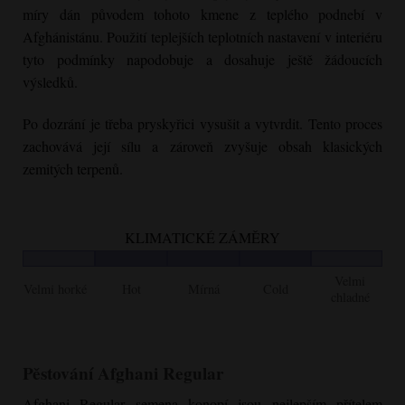
míry dán původem tohoto kmene z teplého podnebí v
Afghánistánu. Použití teplejších teplotních nastavení v interiéru
tyto podmínky napodobuje a dosahuje ještě žádoucích
výsledků.
Po dozrání je třeba pryskyřici vysušit a vytvrdit. Tento proces
zachovává její sílu a zároveň zvyšuje obsah klasických
zemitých terpenů.
KLIMATICKÉ ZÁMĚRY
Velmi
Velmi horké
Hot
Mírná
Cold
chladné
Pěstování
Afghani Regular
Afghani Regular
semena konopí jsou nejlepším přítelem