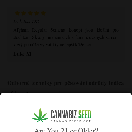
19. května 2025
Afghani Regular
Semena konopí jsou ideální pro
šlechtění. Skvělý mix samčích a feminizovaných semen,
který pomůže vytvořit ty nejlepší křížence.
Luke M
Odborné techniky pro pěstování odrůdy Indica
Afghani Regular
rostliny konopí mají v pěstební místnosti
sklony k indice, které mohou vyžadovat zvláštní pozornost,
aby dosáhly nejlepších výnosů.
Správa hustého olistění a kompaktního růstového vzoru
Indica
Are You 21 or Older?