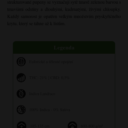
strukturované pupeny se vyznačují sytě tmavě zelenou barvou s
tmavšími odstíny a dlouhými, kudrnatými, živými chloupky.
Každý samorost je opatřen velkým množstvím pryskyřičného
krytu, který se táhne až k listům.
Legenda
Euforické a tělesné opojení
THC: 21% | CBD: 0,5%
Indica Landrace
100% Indica - 0% Sativa
105-135 cm
600-800 g/m²