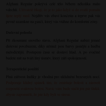
Afghani Regular
pokrývá celé tělo během několika málo
vdechů.
Uživatelé říkají, že je to jako když si do svalů pomalu
lijete teplý med.
Nejdřív vás zbaví končetin a teprve pak vás
pevně uzamkne na gauči, který vás vtáhne do komfortní zóny.
Duševní pohoda
Při zkoumání snového stavu,
Afghani Regular
nabízí jemné
duševní povzbuzení, díky němuž jsou barvy jasnější a hudba
melodičtější. Postupem času se dostaví hlad. A po svačině
budete mít na tváři líný úsměv, který září spokojeností.
Terapeutické použití
Plná zářivost Indiky je vhodná pro uklidnění bezesných nocí.
Podporuje klidný spánek tím, že zmírňuje bolesti a zároveň
rozpouští svalovou bolest. Navíc vám bude stačit jen pár šluků,
abyste zapomněli, že jste kdy byli ve stresu.