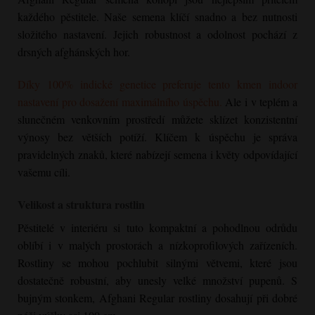
každého pěstitele. Naše semena klíčí snadno a bez nutnosti
složitého nastavení. Jejich robustnost a odolnost pochází z
drsných afghánských hor.
Díky 100% indické genetice preferuje tento kmen indoor
nastavení pro dosažení maximálního úspěchu.
Ale i v teplém a
slunečném venkovním prostředí můžete sklízet konzistentní
výnosy bez větších potíží. Klíčem k úspěchu je správa
pravidelných znaků, které nabízejí semena i květy odpovídající
vašemu cíli.
Velikost a struktura rostlin
Pěstitelé v interiéru si tuto kompaktní a pohodlnou odrůdu
oblíbí i v malých prostorách a nízkoprofilových zařízeních.
Rostliny se mohou pochlubit silnými větvemi, které jsou
dostatečně robustní, aby unesly velké množství pupenů. S
bujným stonkem,
Afghani Regular
rostliny dosahují při dobré