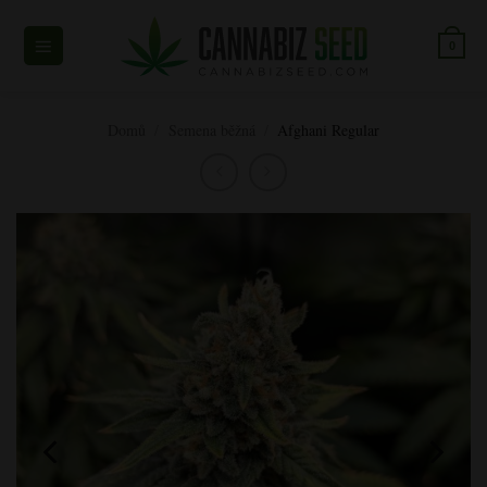
Přeskočit
na
0
obsah
Domů
/
Semena běžná
/
Afghani Regular