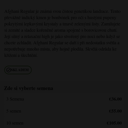
Afghani Regular
je známá svou čistou genetikou landrace. Tento
převážně indický kmen je bonbónek pro oči s hustými pupeny
pokrytými lepkavými krystaly a tmavě zelenými listy. Zamilujete
si zemité a sladce kořeněné aroma spojené s borovicovou chutí.
Její silný a relaxační high je jako stvořený pro noci nebo když se
chcete zchladit.
Afghani Regular
se daří i při nedostatku světla a
nepotřebuje mnoho místa, aby hojně plodila. Skvělá odrůda ke
křížení a šlechtění.
SKLADEM
Zde si vyberte semena
€36.00
3 Semena
€55.00
5 semen
€105.00
10 semen