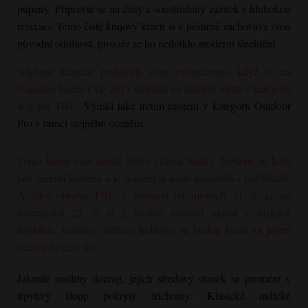
pupeny. Připravte se na čistý a soustředěný zážitek s hlubokou
relaxací. Tento čistě krajový kmen si v pěstírně zachovává svou
původní odolnost, protože se ho nedotklo moderní šlechtění.
Afghani Regular
prokázala svou výjimečnost, když se na
Canarias Secret Cup 2015 umístila na druhém místě v kategorii
nejlepší THC.
Vynikl také třetím místem v kategorii Outdoor
Pro v rámci stejného ocenění.
Tento kmen vám zajistí 100% čistotu Indiky. Nejlépe se hodí
pro večerní kouření a je splněným snem uživatelů z řad lékařů.
A díky obsahu THC v rozmezí od mírných 21 % až po
zdrcujících 25 % si ji mohou nováčci užívat v nízkých
dávkách, zatímco ostřílení huličové se budou honit za jejími
účinky na celé tělo.
Jakmile rostliny dozrají, jejich středový stonek se promění v
třpytivý sloup pokrytý trichomy. Klasické indické