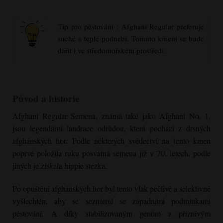
Tip pro pěstování :
Afghani Regular
preferuje
suché a teplé podnebí. Tomuto kmeni se bude
dařit i ve středomořském prostředí.
Původ a historie
Afghani Regular
Semena, známá také jako Afghani No. 1,
jsou legendární landrace odrůdou, která pochází z drsných
afghánských hor. Podle některých svědectví na tento kmen
poprvé položila ruku posvátná semena již v 70. letech, podle
jiných je získala hippie stezka.
Po opuštění afghánských hor byl tento vlak pečlivě a selektivně
vyšlechtěn, aby se seznámil se západními podmínkami
pěstování. A díky stabilizovaným genům a příznivým