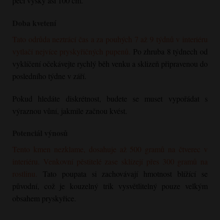
péči výšky asi 100 cm.
Doba kvetení
Tato odrůda neztrácí čas a za pouhých 7 až 9 týdnů v interiéru
vytlačí nejvíce pryskyřičných pupenů.
Po zhruba 8 týdnech od
vyklíčení očekávejte rychlý běh venku a sklizeň připravenou do
posledního týdne v září.
Pokud hledáte diskrétnost, budete se muset vypořádat s
výraznou vůní, jakmile začnou kvést.
Potenciál výnosů
Tento kmen nezklame, dosahuje až 500 gramů na čtverec v
interiéru. Venkovní pěstitelé zase sklízejí přes 300 gramů na
rostlinu.
Tato poupata si zachovávají hmotnost blížící se
původní, což je kouzelný trik vysvětlitelný pouze velkým
obsahem pryskyřice.