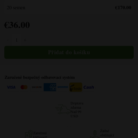
€170.00
20 semen
€
36.00
Afghani Pravidelné množství
Zaručeně bezpečný odbavovací systém
Doprava
zdarma
Nad 99
USD
Žádné
Zaručená
obtěžující
klíčivost*